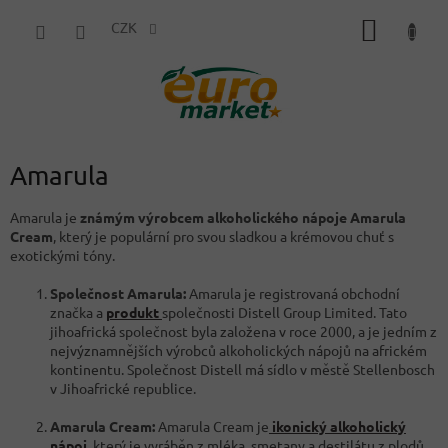
Přejít
NÁKUP
na
CZK
obsah
KOŠÍK
Amarula
Amarula je
známým výrobcem alkoholického nápoje Amarula
Cream
, který je populární pro svou sladkou a krémovou chuť s
exotickými tóny.
Společnost Amarula:
Amarula je registrovaná obchodní
značka a
produkt
společnosti Distell Group Limited. Tato
jihoafrická společnost byla založena v roce 2000, a je jedním z
nejvýznamnějších výrobců alkoholických nápojů na africkém
kontinentu. Společnost Distell má sídlo v městě Stellenbosch
v Jihoafrické republice.
Amarula Cream:
Amarula Cream je
ikonický alkoholický
nápoj
, který je vyráběn z mléka, smetany a destilátu z plodů