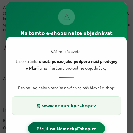
Amarula je známým jménem v oblasti alkoholických likérů a je
spojována s exotikou a chutí Afriky. Je oblíbeným produktem pro ty,
⚠
kteří hledají něco sladkého a unikátního. Výrobcem Amarula,
společností Distell, je kladen důraz na kvalitu a udržitelnost, což činí
tuto značku ještě atraktivnější pro mnoho spotřebitelů.
Na tomto e-shopu nelze objednávat
Vážení zákazníci,
tato stránka
slouží pouze jako podpora naší prodejny
v Plzni
a není určena pro online objednávky.
Žádné produkty značky
Amarula
nebyly nalezeny...
Pro online nákup prosím navštivte náš hlavní e-shop:
Z
á
p
www.nemeckyeshop.cz
🛒
a
Informace pro vás
t
Blog a recepty
í
O nás
Přejít na NěmeckýEshop.cz