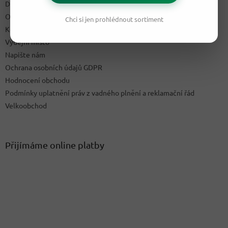
Doprava & platby
Obchodní podmínky
Chci si jen prohlédnout sortiment
Kontakty
Výdejní místo
Napište nám
Ochrana osobních údajů GDPR
Hodnocení obchodu
Podmínky uplatnění práv z vadného plnění a reklamační řád
Velkoobchod
Přijímáme online platby