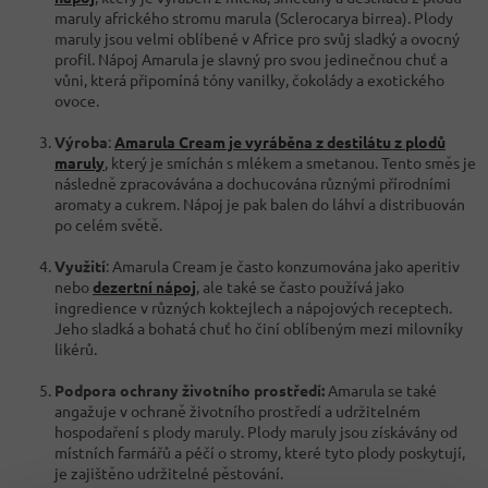
maruly afrického stromu marula (Sclerocarya birrea). Plody
maruly jsou velmi oblíbené v Africe pro svůj sladký a ovocný
profil. Nápoj Amarula je slavný pro svou jedinečnou chuť a
vůni, která připomíná tóny vanilky, čokolády a exotického
ovoce.
Výroba
:
Amarula Cream je vyráběna z destilátu z plodů
maruly
, který je smíchán s mlékem a smetanou. Tento směs je
následně zpracovávána a dochucována různými přírodními
aromaty a cukrem. Nápoj je pak balen do láhví a distribuován
po celém světě.
Využití
: Amarula Cream je často konzumována jako aperitiv
nebo
dezertní nápoj
, ale také se často používá jako
ingredience v různých koktejlech a nápojových receptech.
Jeho sladká a bohatá chuť ho činí oblíbeným mezi milovníky
likérů.
Podpora ochrany životního prostředí:
Amarula se také
angažuje v ochraně životního prostředí a udržitelném
hospodaření s plody maruly. Plody maruly jsou získávány od
místních farmářů a péčí o stromy, které tyto plody poskytují,
je zajištěno udržitelné pěstování.