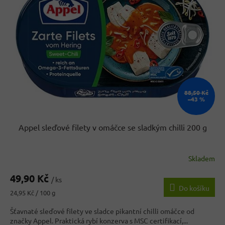
s
u
p
k
r
t
o
ů
d
u
k
t
ů
88,50 Kč
–43 %
Appel sleďové filety v omáčce se sladkým chilli 200 g
Skladem
Průměrné
hodnocení
49,90 Kč
produktu
/ ks
Do košíku
je
Měrná
24,95 Kč / 100 g
4,9
cena:
z
Šťavnaté sleďové filety ve sladce pikantní chilli omáčce od
5
značky Appel. Praktická rybí konzerva s MSC certifikací,...