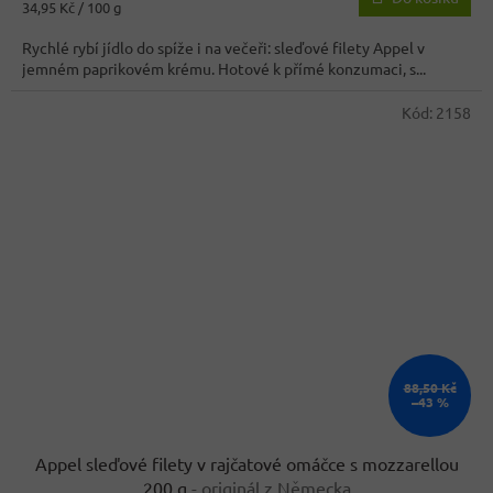
Měrná
34,95 Kč / 100 g
5,0
cena:
z
Rychlé rybí jídlo do spíže i na večeři: sleďové filety Appel v
5
jemném paprikovém krému. Hotové k přímé konzumaci, s...
hvězdiček.
Kód:
2158
88,50 Kč
–43 %
Appel sleďové filety v rajčatové omáčce s mozzarellou
200 g
- originál z Německa