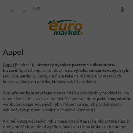
Přejít
NÁKUP
na
CZK
obsah
KOŠÍK
Appel
Appel
Feinkost je
německý výrobce potravin s dlouholetou
historií
. Specializuje se především
na výrobu konzervovaných ryb
,
jako jsou sardinky, losos, sleď, ale také na různé druhy masových
konzerv, jako jsou paštiky, klobásy a další produkty.
Společnost byla založena v roce 1912
a své výrobky prodává jak na
německém trhu, tak i v zahraničí. V současné době
patří k největším
výrobcům
konzervovaných ryb
v Německu a jejich produkty jsou
vyhledávány pro svou kvalitu a chuťové vlastnosti.
Kromě
konzervovaných ryb
a masa vyrábí
Appel
Feinkost také různé
druhy omáček, marinád a příloh, jako jsou třeba kuskus nebo bulgur.
Společnost se snaží přinášet zákazníkům inovativní produkty a