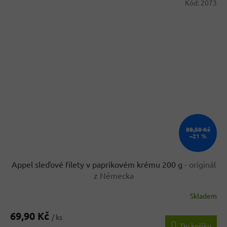
Kód:
2073
88,50 Kč
–21 %
Appel sleďové filety v paprikovém krému 200 g
- originál
z Německa
Skladem
Průměrné
hodnocení
69,90 Kč
produktu
/ ks
Do košíku
je