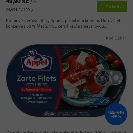
49,90 Kč
produktu
/ ks
Do košíku
je
Měrná
24,95 Kč / 100 g
4,5
cena:
z
Krémové sleďové filety Appel s pikantním křenem. Hotová rybí
5
konzerva s 60 % filetů, MSC certifikací a smetanovou...
hvězdiček.
Kód:
22011
122,10 Kč
–59 %
Appel sleďové filety v tomatovém krému 200 g
- originál