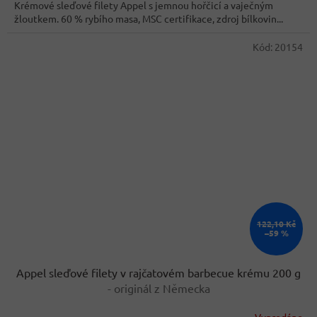
z
Krémové sleďové filety Appel s jemnou hořčicí a vaječným
5
žloutkem. 60 % rybího masa, MSC certifikace, zdroj bílkovin...
hvězdiček.
Kód:
20154
122,10 Kč
–59 %
Appel sleďové filety v rajčatovém barbecue krému 200 g
- originál z Německa
Vyprodáno