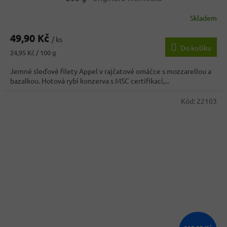
Skladem
Průměrné
hodnocení
49,90 Kč
produktu
/ ks
Do košíku
je
Měrná
24,95 Kč / 100 g
4,3
cena:
z
Jemné sleďové filety Appel v rajčatové omáčce s mozzarellou a
5
bazalkou. Hotová rybí konzerva s MSC certifikací,...
hvězdiček.
Kód:
22103