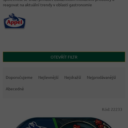
reagovat na aktuální trendy v oblasti gastronomie
OTEVŘÍT FILTR
Ř
a
Doporučujeme
Nejlevnější
Nejdražší
Nejprodávanější
z
e
Abecedně
n
í
V
p
Kód:
22233
ý
r
p
o
i
d