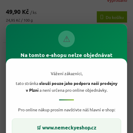
Průměrné
hodnocení
49,90 Kč
produktu
/ ks
Do košíku
je
Měrná
24,95 Kč / 100 g
5,0
cena:
z
Rychlá a poctivá rybí svačina s výraznou chutí. Appel sleďové
5
⚠
filety v rajčatovém barbecue krému jsou hotové k jídlu,...
hvězdiček.
Kód:
22745
Na tomto e-shopu nelze objednávat
Vážení zákazníci,
tato stránka
slouží pouze jako podpora naší prodejny
v Plzni
a není určena pro online objednávky.
Pro online nákup prosím navštivte náš hlavní e-shop:
110,90 Kč
–55 %
www.nemeckyeshop.cz
🛒