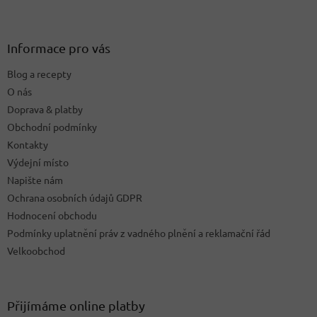
Z
á
á
d
p
a
a
Informace pro vás
c
t
í
Blog a recepty
í
p
O nás
r
v
Doprava & platby
k
Obchodní podmínky
y
Kontakty
v
ý
Výdejní místo
p
Napište nám
i
Ochrana osobních údajů GDPR
s
u
Hodnocení obchodu
Podmínky uplatnění práv z vadného plnění a reklamační řád
Velkoobchod
Přijímáme online platby