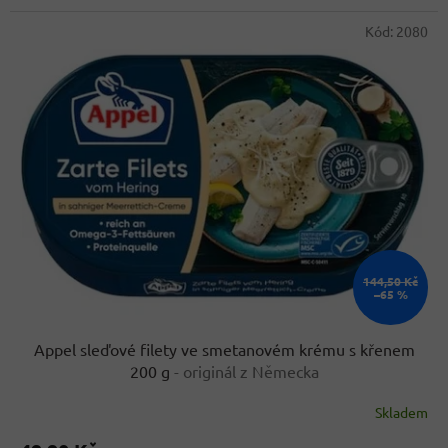
hvězdiček.
Kód:
2080
144,50 Kč
–65 %
Appel sleďové filety ve smetanovém krému s křenem
200 g
- originál z Německa
Skladem
Průměrné
hodnocení