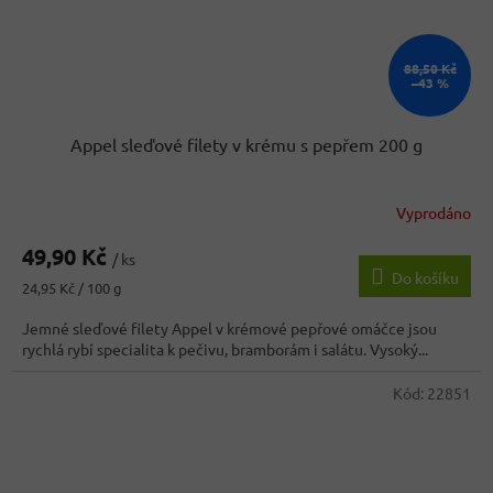
88,50 Kč
–43 %
Appel sleďové filety v krému s pepřem 200 g
Vyprodáno
Průměrné
hodnocení
49,90 Kč
produktu
/ ks
Do košíku
je
Měrná
24,95 Kč / 100 g
5,0
cena:
z
Jemné sleďové filety Appel v krémové pepřové omáčce jsou
5
rychlá rybí specialita k pečivu, bramborám i salátu. Vysoký...
hvězdiček.
Kód:
22851