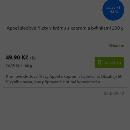
88,50 Kč
–43 %
Appel sleďové filety v krému s koprem a bylinkami 200 g
Skladem
Průměrné
hodnocení
49,90 Kč
produktu
/ ks
Do košíku
je
Měrná
24,95 Kč / 100 g
4,6
cena:
z
Krémové sleďové filety Appel s koprem a bylinkami. Obsahují 60
5
% rybího masa, jsou připravené k přímé konzumaci a...
hvězdiček.
Kód:
22042