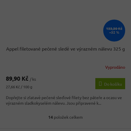
133,30 Kč
–32 %
Appel filetované pečené sledě ve výrazném nálevu 325 g
Vyprodáno
89,90 Kč
/ ks
Do košíku
Měrná
27,66 Kč / 100 g
cena:
Dopřejte si zlatavě pečené sleďové filety bez páteře a ocasu ve
výrazném sladkokyselém nálevu. Jsou připravené k...
14
položek celkem
O
v
l