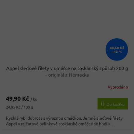
88,50 Kč
–43 %
Appel sleďové filety v omáčce na toskánský způsob 200 g
- originál z Německa
Vyprodáno
Průměrné
hodnocení
49,90 Kč
produktu
/ ks
Do košíku
je
Měrná
24,95 Kč / 100 g
4,5
cena:
z
Rychlá rybí dobrota s výraznou omáčkou. Jemné sleďové filety
5
Appel v rajčatově bylinkové toskánské omáčce se hodí k...
hvězdiček.