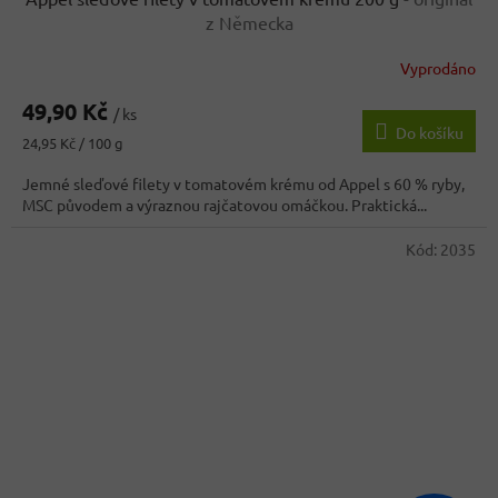
z Německa
Vyprodáno
Průměrné
hodnocení
49,90 Kč
produktu
/ ks
Do košíku
je
Měrná
24,95 Kč / 100 g
5,0
cena:
z
Jemné sleďové filety v tomatovém krému od Appel s 60 % ryby,
5
MSC původem a výraznou rajčatovou omáčkou. Praktická...
hvězdiček.
Kód:
2035