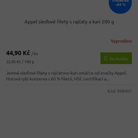
110,90 Kč
–59 %
Appel sleďové filety s rajčaty a kari 200 g
Vyprodáno
Průměrné
hodnocení
44,90 Kč
produktu
/ ks
Do košíku
je
Měrná
22,45 Kč / 100 g
5,0
cena:
z
Jemné sleďové filety v rajčatovo-kari omáčce od značky Appel.
5
Hotová rybí konzerva s 60 % filetů, MSC certifikací a...
hvězdiček.
Kód:
998407