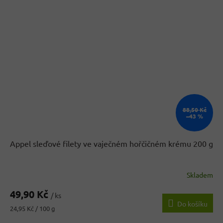
88,50 Kč
–43 %
Appel sleďové filety ve vaječném hořčičném krému 200 g
Skladem
Průměrné
hodnocení
49,90 Kč
produktu
/ ks
Do košíku
je
Měrná
24,95 Kč / 100 g
4,8
cena: