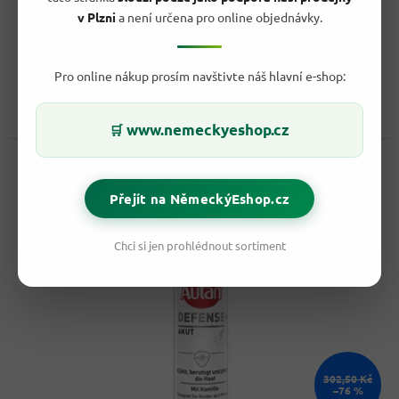
Vyprodáno
v Plzni
a není určena pro online objednávky.
179,90 Kč
/ ks
Do košíku
Měrná
899,50 Kč / 100 ml
Pro online nákup prosím navštivte náš hlavní e-shop:
cena:
Autan Okamžitá Pomoc při Bodnutí Hmyzem je gel, který
poskytuje okamžitou úlevu po bodnutí hmyzem. Tento gel je...
www.nemeckyeshop.cz
🛒
Kód:
76728
Přejít na NěmeckýEshop.cz
Chci si jen prohlédnout sortiment
302,50 Kč
–76 %