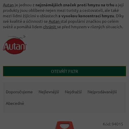
Autan
je jednou z
nejznámějších značek proti hmyzu na trhu
a její
produkty jsou oblíbené nejen mezi turisty a cestovateli, ale také
mezi lidmi žijícími v oblastech
s vysokou koncentrací hmyzu
. Díky
své kvalitě a účinnosti se
Autan
stal populární značkou po celém
světě a pomáhá lidem
chránit
se před hmyzem v různých situacích.
OTEVŘÍT FILTR
Ř
a
Doporučujeme
Nejlevnější
Nejdražší
Nejprodávanější
z
e
Abecedně
n
í
V
p
Kód:
94015
ý
r