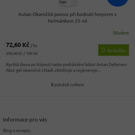
Autan Okamžitá pomoc při bodnutí hmyzem s
heřmánkem 25 ml
Skladem
72,60 Kč
/ ks
Do košíku
Měrná
290,40 Kč / 100 ml
cena:
Rychlá úleva po štípnutí nebo podráždění kůže! Autan Defense+
Akut gel okamžitě chladí, zklidňuje a regeneruje...
3
položek celkem
O
v
Z
l
á
á
d
p
a
a
Informace pro vás
c
t
í
Blog a recepty
í
p