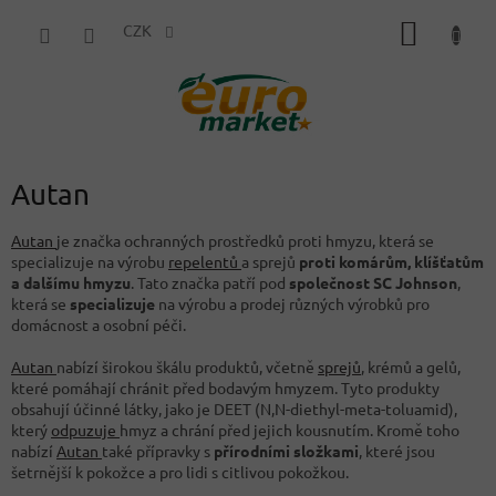
Přejít
NÁKUP
na
CZK
obsah
KOŠÍK
Autan
Autan
je značka ochranných prostředků proti hmyzu, která se
specializuje na výrobu
repelentů
a sprejů
proti komárům, klíšťatům
a dalšímu hmyzu
. Tato značka patří pod
společnost SC Johnson
,
která se
specializuje
na výrobu a prodej různých výrobků pro
domácnost a osobní péči.
Autan
nabízí širokou škálu produktů, včetně
sprejů
, krémů a gelů,
které pomáhají chránit před bodavým hmyzem. Tyto produkty
obsahují účinné látky, jako je DEET (N,N-diethyl-meta-toluamid),
který
odpuzuje
hmyz a chrání před jejich kousnutím. Kromě toho
nabízí
Autan
také přípravky s
přírodními složkami
, které jsou
šetrnější k pokožce a pro lidi s citlivou pokožkou.