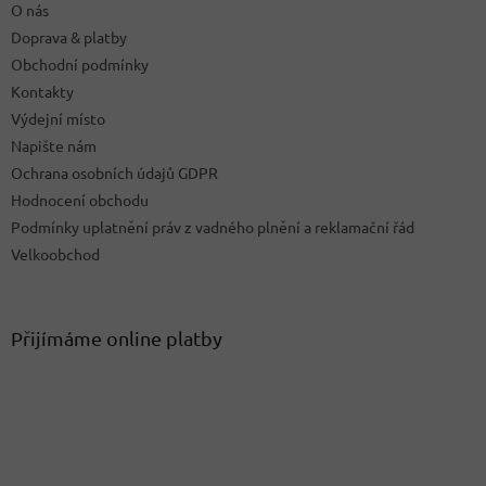
O nás
r
v
Doprava & platby
k
Obchodní podmínky
y
Kontakty
v
ý
Výdejní místo
p
Napište nám
i
Ochrana osobních údajů GDPR
s
u
Hodnocení obchodu
Podmínky uplatnění práv z vadného plnění a reklamační řád
Velkoobchod
Přijímáme online platby