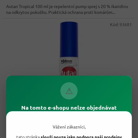
Autan Tropical 100 ml je repelentní pump sprej s 20 % ikaridinu
na odkrytou pokožku. Praktická ochrana proti komárům...
Kód:
93681
⚠
361,80 Kč
–50 %
Na tomto e-shopu nelze objednávat
Autan Okamžitá pomoc při bodnutí hmyzem 25 ml
Vážení zákazníci,
tato stránka
slouží pouze jako podpora naší prodejny