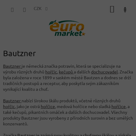
Přejít
NÁKUP
na
CZK
obsah
KOŠÍK
Bautzner
Bautzner
je německá značka potravin, která se specializuje na
výrobu různých druhů
hořčic
,
kečupů
a dalších
dochucovadel
. Značka
byla založena v roce 1899 v saském městě Bautzen a dodnes se drží
tradičních postupů a receptur, aby poskytla svým zákazníkům
vynikající kvalitu a chuť.
Bautzner
nabízí širokou škálu produktů, včetně různých druhů
hořčic
, jako je ostrá
hořčice
, medová hořčice nebo sladká
hořčice
, a
také kečupů, pikantních omáček a dalších dochucovadel. Všechny
produkty Bautzner jsou vyrobeny z přírodních surovin a bez umělých
konzervantů.
Značka
Bautzner
je známá svou kvalitou a
chuťovou
škálou a získala