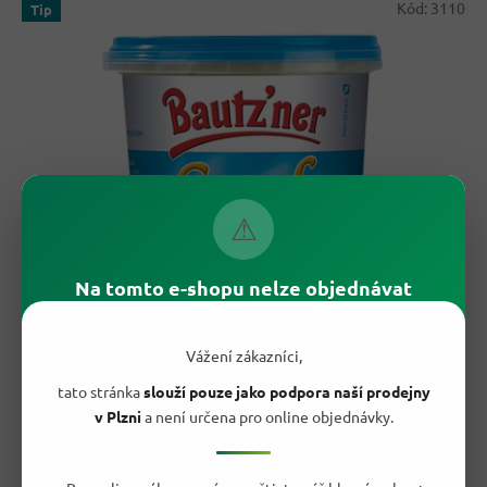
p
Kód:
3110
Tip
ý
r
p
o
i
d
s
u
p
k
r
t
o
ů
d
u
⚠
k
t
ů
32,50 Kč
Na tomto e-shopu nelze objednávat
–35 %
Bautzner Středně pálivá HOŘČICE 200 ml
- originál z
Vážení zákazníci,
Německa
tato stránka
slouží pouze jako podpora naší prodejny
v Plzni
a není určena pro online objednávky.
Vyprodáno
Průměrné
hodnocení
20,90 Kč
produktu
/ ks
Do košíku
je