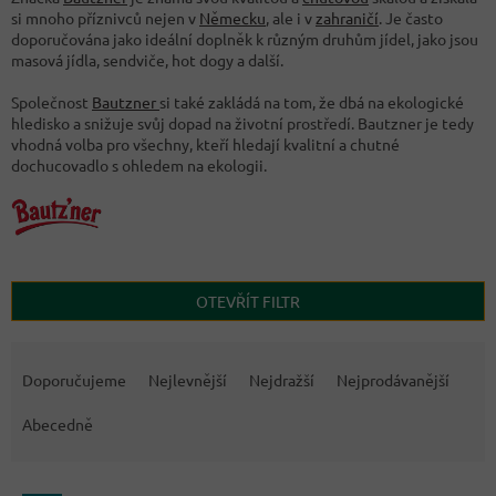
si mnoho příznivců nejen v
Německu
, ale i v
zahraničí
. Je často
doporučována jako ideální doplněk k různým druhům jídel, jako jsou
masová jídla, sendviče, hot dogy a další.
Společnost
Bautzner
si také zakládá na tom, že dbá na ekologické
hledisko a snižuje svůj dopad na životní prostředí. Bautzner je tedy
vhodná volba pro všechny, kteří hledají kvalitní a chutné
dochucovadlo s ohledem na ekologii.
OTEVŘÍT FILTR
Ř
a
Doporučujeme
Nejlevnější
Nejdražší
Nejprodávanější
z
e
Abecedně
n
í
V