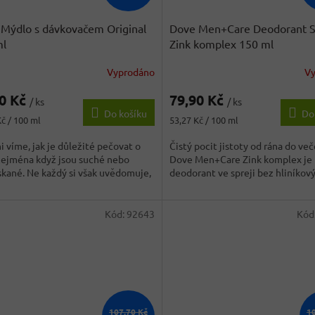
Mýdlo s dávkovačem Original
Dove Men+Care Deodorant S
ml
Zink komplex 150 ml
Vyprodáno
V
90 Kč
79,90 Kč
/ ks
/ ks
Do košíku
Do
Měrná
Kč / 100 ml
53,27 Kč / 100 ml
cena:
i víme, jak je důležité pečovat o
Čistý pocit jistoty od rána do več
zejména když jsou suché nebo
Dove Men+Care Zink komplex je
kané. Ne každý si však uvědomuje,
deodorant ve spreji bez hliníkovýc
Kód:
92643
Kód
107,70 Kč
1