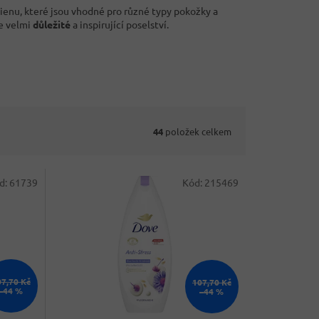
gienu, které jsou vhodné pro různé typy pokožky a
je velmi
důležité
a inspirující poselství.
44
položek celkem
d:
61739
Kód:
215469
07,70 Kč
107,70 Kč
–44 %
–44 %