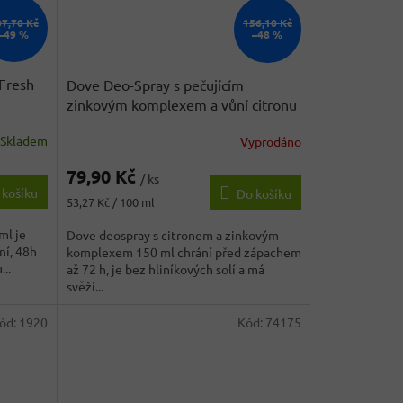
07,70 Kč
156,10 Kč
–49 %
–48 %
Fresh
Dove Deo-Spray s pečujícím
zinkovým komplexem a vůní citronu
150 ml
Skladem
Vyprodáno
79,90 Kč
/ ks
 košíku
Do košíku
Měrná
53,27 Kč / 100 ml
cena:
ml je
Dove deospray s citronem a zinkovým
ní, 48h
komplexem 150 ml chrání před zápachem
..
až 72 h, je bez hliníkových solí a má
svěží...
ód:
1920
Kód:
74175