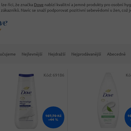
lze říci, že značka
Dove
nabízí kvalitní a jemné produkty pro osobní hy
 zákazníků. Navíc se snaží podporovat pozitivní sebevědomí u žen, což 
učujeme
Nejlevnější
Nejdražší
Nejprodávanější
Abecedně
Kód:
69186
Kó
107,70 Kč
1
–44 %