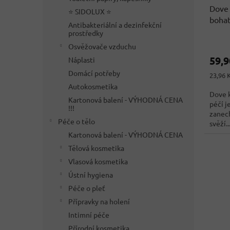
Dove 
k
⭐ SIDOLUX ⭐
bohat
t
Antibakteriální a dezinfekční
ů
prostředky
Osvěžovače vzduchu
59,
Náplasti
Domácí potřeby
Měrná
23,96 
cena:
Autokosmetika
Dove 
Kartonová balení - VÝHODNÁ CENA
péčí j
!!!
zanec
Péče o tělo
svěží...
Kartonová balení - VÝHODNÁ CENA
Tělová kosmetika
Vlasová kosmetika
Ústní hygiena
Péče o pleť
Přípravky na holení
Intimní péče
Přírodní kosmetika