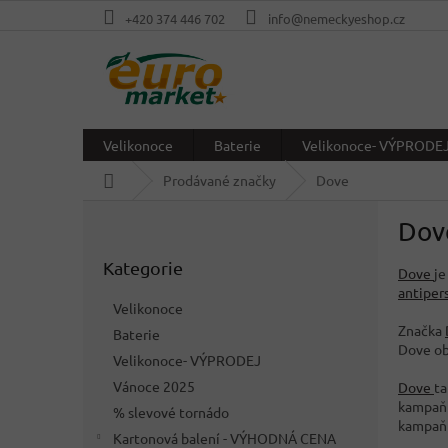
Přejít
+420 374 446 702
info@nemeckyeshop.cz
na
obsah
Velikonoce
Baterie
Velikonoce- VÝPRODE
Domů
Prodávané značky
Dove
P
Dov
o
Přeskočit
s
Kategorie
kategorie
Dove
je
t
antiper
r
Velikonoce
a
Značka
Baterie
n
Dove ob
Velikonoce- VÝPRODEJ
n
í
Vánoce 2025
Dove
ta
p
kampaň "
% slevové tornádo
kampaň 
a
Kartonová balení - VÝHODNÁ CENA