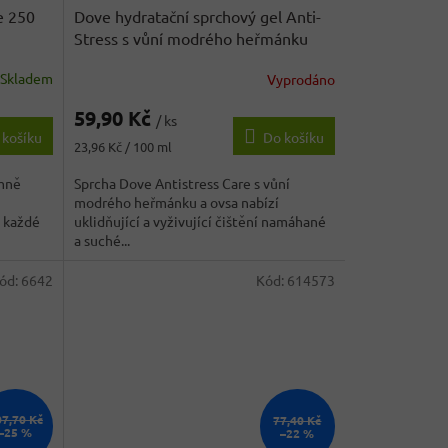
e 250
Dove hydratační sprchový gel Anti-
Stress s vůní modrého heřmánku
250 ml
- originál z Německa
Skladem
Vyprodáno
59,90 Kč
/ ks
 košíku
Do košíku
Měrná
23,96 Kč / 100 ml
cena:
emně
Sprcha Dove Antistress Care s vůní
modrého heřmánku a ovsa nabízí
 každé
uklidňující a vyživující čištění namáhané
a suché...
ód:
6642
Kód:
614573
07,70 Kč
77,40 Kč
–25 %
–22 %