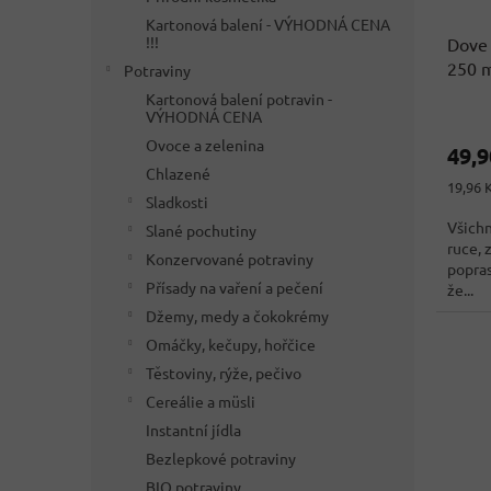
Kartonová balení - VÝHODNÁ CENA
!!!
Dove 
250 
Potraviny
Kartonová balení potravin -
VÝHODNÁ CENA
Ovoce a zelenina
49,
Chlazené
Měrná
19,96 
Sladkosti
cena:
Všichn
Slané pochutiny
ruce, 
Konzervované potraviny
popras
Přísady na vaření a pečení
že...
Džemy, medy a čokokrémy
Omáčky, kečupy, hořčice
Těstoviny, rýže, pečivo
Cereálie a müsli
Instantní jídla
Bezlepkové potraviny
BIO potraviny