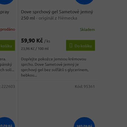
pray
Dove sprchový gel Sametově jemný
250 ml
- originál z Německa
yprodáno
Skladem
Průměrné
hodnocení
59,90 Kč
produktu
/ ks
 košíku
Do košíku
je
Měrná
23,96 Kč / 100 ml
4,3
cena:
z
era.
Dopřejte pokožce jemnou krémovou
5
 pánský
sprchu. Dove Sametově jemný je
hvězdiček.
h solí...
sprchový gel bez sulfátů s glycerinem,
hebkou...
:
222603
Kód:
95361
07,70 Kč
107,70 Kč