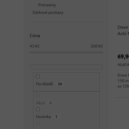
Potraviny
Dárkové poukazy
Dove
Anti-
Cena
ml
43
Kč
260
Kč
69,
Měrná
46,60 
cena:
Dove 
150 ml
Na skladě
24
se 72h
Akce
0
Novinka
1