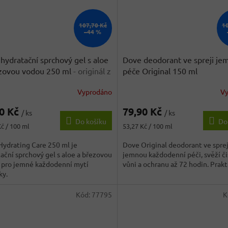
107,70 Kč
1
–44 %
hydratační sprchový gel s aloe
Dove deodorant ve spreji je
zovou vodou 250 ml
- originál z
péče Original 150 ml
cka
Vyprodáno
V
90 Kč
79,90 Kč
/ ks
/ ks
Do košíku
Do
Měrná
Kč / 100 ml
53,27 Kč / 100 ml
cena:
ydrating Care 250 ml je
Dove Original deodorant ve sprej
ační sprchový gel s aloe a březovou
jemnou každodenní péči, svěží č
 pro jemné každodenní mytí
vůni a ochranu až 72 hodin. Prakti
ky.
Kód:
77795
K