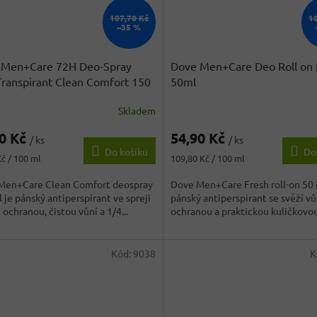
107,70 Kč
1
–35 %
 Men+Care 72H Deo-Spray
Dove Men+Care Deo Roll on 
Transpirant Clean Comfort 150
50ml
Skladem
90 Kč
54,90 Kč
/ ks
/ ks
Do košíku
Do
Měrná
Kč / 100 ml
109,80 Kč / 100 ml
cena:
Men+Care Clean Comfort deospray
Dove Men+Care Fresh roll-on 50 
 je pánský antiperspirant ve spreji
pánský antiperspirant se svěží vů
 ochranou, čistou vůní a 1/4...
ochranou a praktickou kuličkovou.
Kód:
9038
K