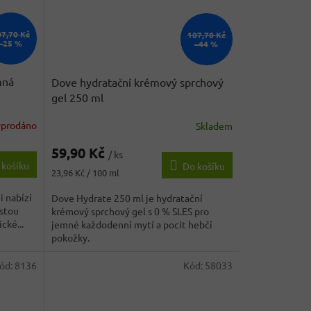
07,70 Kč
107,70 Kč
–25 %
–44 %
mná
Dove hydratační krémový sprchový
gel 250 ml
yprodáno
Skladem
Průměrné
hodnocení
59,90 Kč
produktu
/ ks
 košíku
Do košíku
je
Měrná
23,96 Kč / 100 ml
5,0
cena:
z
i nabízí
Dove Hydrate 250 ml je hydratační
5
istou
krémový sprchový gel s 0 % SLES pro
hvězdiček.
cké...
jemné každodenní mytí a pocit hebčí
pokožky.
ód:
8136
Kód:
58033