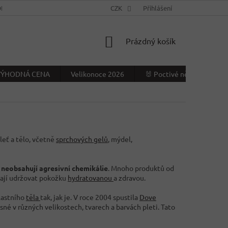
NÍ PODMÍNKY
KONTAKTY
CZK
VÝDEJNÍ MÍSTO
Přihlášení
NAPIŠTE NÁ
NÁKUPNÍ
Prázdný košík
KOŠÍK
- VÝHODNÁ CENA
Velikonoce 2026
🐰 Poctivé německé Veliko
leť a tělo, včetně
sprchových gelů
, mýdel,
a
neobsahují agresivní chemikálie
. Mnoho produktů od
hají udržovat pokožku
hydratovanou
a zdravou.
vlastního
těla
tak, jak je. V roce 2004 spustila
Dove
sné v různých velikostech, tvarech a barvách pleti. Tato