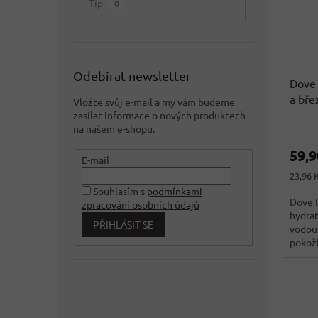
Tip
0
Odebírat newsletter
Dove 
a bře
Vložte svůj e-mail a my vám budeme
Něme
zasílat informace o nových produktech
na našem e-shopu.
59,
E-mail
Měrná
23,96 
cena:
Souhlasím s
podmínkami
Dove H
zpracování osobních údajů
hydrat
PŘIHLÁSIT SE
vodou
pokož