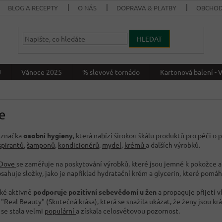
BLOG A RECEPTY
O NÁS
DOPRAVA & PLATBY
OBCHOD
HLEDAT
J
Vánoce 2025
% slevové tornádo
Kartonová balení 
e
 značka
osobní hygieny
, která nabízí širokou škálu produktů pro
péči
o p
spirantů
,
šamponů
,
kondicionérů
,
mydel
,
krémů
a dalších výrobků.
Dove
se zaměřuje na poskytování výrobků, které jsou jemné k pokožce 
sahuje složky, jako je například hydratační krém a glycerin, které pomá
ké aktivně
podporuje pozitivní sebevědomí u žen
a propaguje přijetí 
Real Beauty" (Skutečná krása), která se snažila ukázat, že ženy jsou krá
se stala velmi
populární
a získala celosvětovou pozornost.