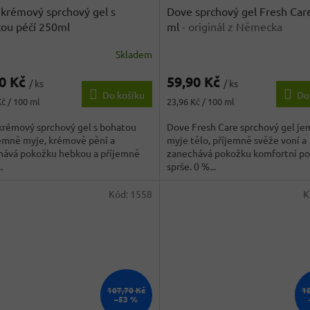
krémový sprchový gel s
Dove sprchový gel Fresh Car
ou péčí 250ml
ml
- originál z Německa
Skladem
90 Kč
59,90 Kč
/ ks
/ ks
Do košíku
Do
Měrná
Kč / 100 ml
23,96 Kč / 100 ml
cena:
krémový sprchový gel s bohatou
Dove Fresh Care sprchový gel j
emně myje, krémově pění a
myje tělo, příjemně svěže voní a
hává pokožku hebkou a příjemně
zanechává pokožku komfortní po
.
sprše. 0 %...
Kód:
1558
K
107,70 Kč
1
–53 %