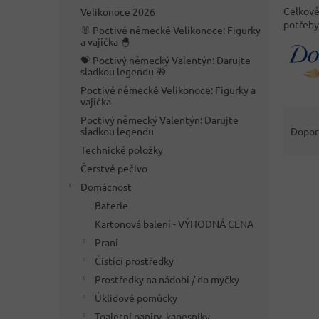
n
Celkově 
Velikonoce 2026
e
potřeby
🐰 Poctivé německé Velikonoce: Figurky
l
a vajíčka 🐣
💝 Poctivý německý Valentýn: Darujte
sladkou legendu 🎁
Poctivé německé Velikonoce: Figurky a
vajíčka
Ř
Poctivý německý Valentýn: Darujte
a
sladkou legendu
Dopor
z
Technické položky
e
Čerstvé pečivo
V
n
Domácnost
ý
í
p
Baterie
p
i
r
Kartonová balení - VÝHODNÁ CENA
s
o
Praní
p
d
Čistící prostředky
r
u
Prostředky na nádobí / do myčky
o
k
Úklidové pomůcky
d
t
u
ů
Toaletní papíry, kapesníky