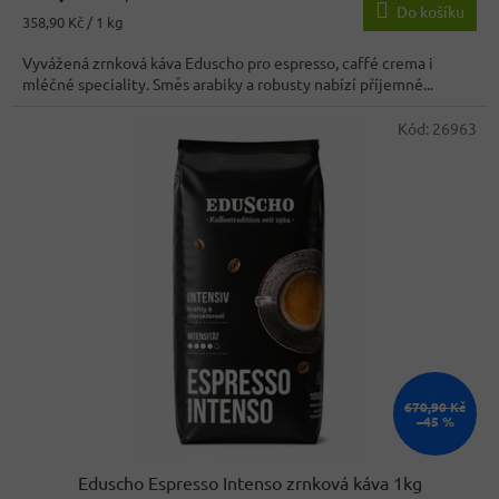
Do košíku
je
Měrná
358,90 Kč / 1 kg
4,3
cena:
z
Vyvážená zrnková káva Eduscho pro espresso, caffé crema i
5
mléčné speciality. Směs arabiky a robusty nabízí příjemné...
hvězdiček.
Kód:
26963
670,90 Kč
–45 %
Eduscho Espresso Intenso zrnková káva 1kg