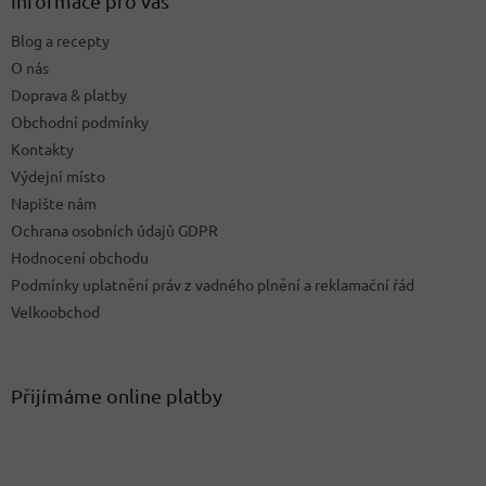
Informace pro vás
c
t
í
Blog a recepty
í
p
O nás
r
v
Doprava & platby
k
Obchodní podmínky
y
Kontakty
v
ý
Výdejní místo
p
Napište nám
i
Ochrana osobních údajů GDPR
s
u
Hodnocení obchodu
Podmínky uplatnění práv z vadného plnění a reklamační řád
Velkoobchod
Přijímáme online platby