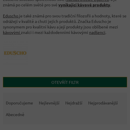
známá po celém světě pro své
vynikající kávové produkty
.
Eduscho
je také známá pro svou tradiční filozofii a hodnoty, které se
odrážejí v kvalitě a chuti jejích produktů. Značka Eduscho je
synonymem pro kvalitní kávu a její produkty jsou oblíbené mezi
kávovými
znalci i mezi každodenními kávovými
nadšenci
.
OTEVŘÍT FILTR
Ř
a
Doporučujeme
Nejlevnější
Nejdražší
Nejprodávanější
z
e
Abecedně
n
í