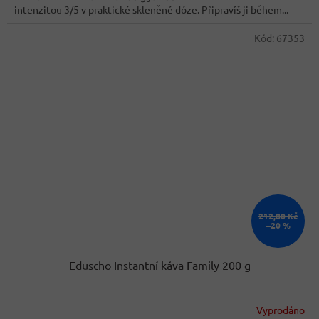
intenzitou 3/5 v praktické skleněné dóze. Připravíš ji během...
Kód:
67353
212,80 Kč
–20 %
Eduscho Instantní káva Family 200 g
Vyprodáno