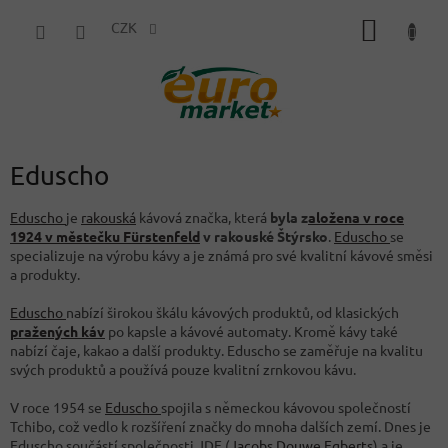
Přejít
NÁKUP
na
CZK
obsah
KOŠÍK
Eduscho
Eduscho
je
rakouská
kávová značka, která
byla z
aložena v roce
1924 v městečku Fürstenfeld
v rakouské Štýrsko
.
Eduscho
se
specializuje na výrobu kávy a je známá pro své kvalitní kávové směsi
a produkty.
Eduscho
nabízí širokou škálu kávových produktů, od klasických
pražených káv
po kapsle a kávové automaty. Kromě kávy také
nabízí čaje, kakao a další produkty. Eduscho se zaměřuje na kvalitu
svých produktů a používá pouze kvalitní zrnkovou kávu.
V roce 1954 se
Eduscho
spojila s německou kávovou společností
Tchibo, což vedlo k rozšíření značky do mnoha dalších zemí. Dnes je
Eduscho součástí společnosti JDE (
Jacobs Douwe Egberts
) a je