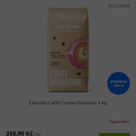
V
p
Kód:
26888
ý
r
p
o
i
d
s
u
p
k
r
t
o
ů
d
u
k
t
ů
670,90 Kč
–46 %
Eduscho Caffé Crema Variation 1 kg
Vyprodáno
Průměrné
hodnocení
358,90 Kč
produktu
/ ks