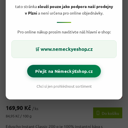
tato stránka
slouží pouze jako podpora naší prodejny
v Plzni
a není určena pro online objednávky.
Pro online nákup prosím navštivte náš hlavní e-shop:
www.nemeckyeshop.cz
🛒
212,80 Kč
–20 %
Přejít na NěmeckýEshop.cz
Eduscho Instantní káva Classic 200 g
Chci si jen prohlédnout sortiment
Vyprodáno
169,90 Kč
/ ks
Do košíku
Měrná
84,95 Kč / 100 g
cena:
Eduscho Instant Classic 200 g je 100% instantní káva s