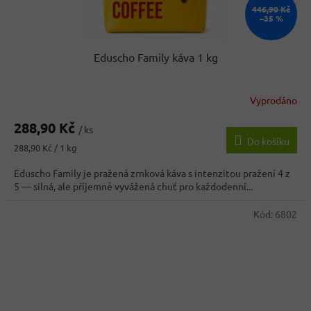
446,90 Kč
–35 %
Eduscho Family káva 1 kg
Vyprodáno
Průměrné
hodnocení
288,90 Kč
produktu
/ ks
Do košíku
je
Měrná
288,90 Kč / 1 kg
4,3
cena:
z
Eduscho Family je pražená zrnková káva s intenzitou pražení 4 z
5
5 — silná, ale příjemně vyvážená chuť pro každodenní...
hvězdiček.
Kód:
6802