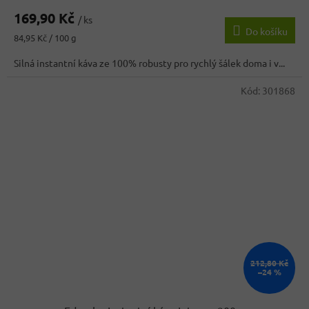
169,90 Kč
/ ks
Do košíku
Měrná
84,95 Kč / 100 g
cena:
Silná instantní káva ze 100% robusty pro rychlý šálek doma i v...
Kód:
301868
212,80 Kč
–24 %