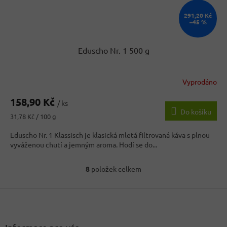
291,20 Kč
–45 %
Eduscho Nr. 1 500 g
Vyprodáno
158,90 Kč
/ ks
Do košíku
Měrná
31,78 Kč / 100 g
cena:
Eduscho Nr. 1 Klassisch je klasická mletá filtrovaná káva s plnou
vyváženou chutí a jemným aroma. Hodí se do...
8
položek celkem
O
v
Z
l
á
á
d
p
a
a