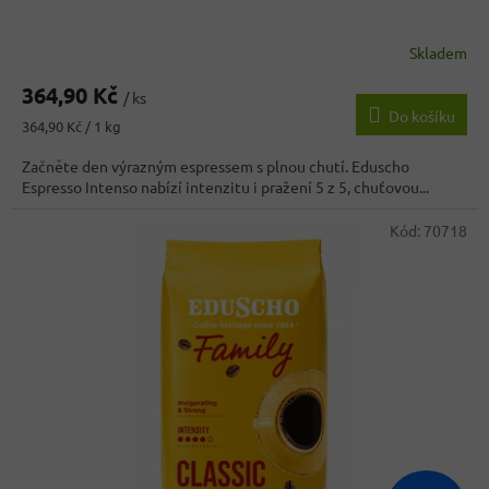
Skladem
Průměrné
hodnocení
364,90 Kč
produktu
/ ks
Do košíku
je
Měrná
364,90 Kč / 1 kg
4,3
cena:
z
Začněte den výrazným espressem s plnou chutí. Eduscho
5
Espresso Intenso nabízí intenzitu i pražení 5 z 5, chuťovou...
hvězdiček.
Kód:
70718