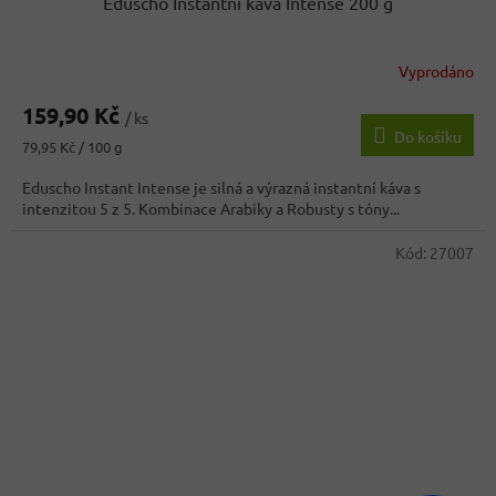
Eduscho Instantní káva Intense 200 g
Vyprodáno
159,90 Kč
/ ks
Do košíku
Měrná
79,95 Kč / 100 g
cena:
Eduscho Instant Intense je silná a výrazná instantní káva s
intenzitou 5 z 5. Kombinace Arabiky a Robusty s tóny...
Kód:
27007