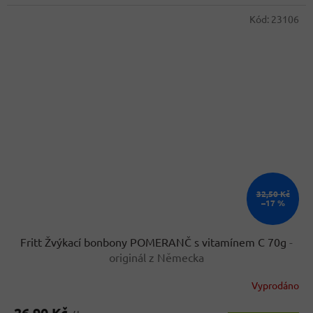
Kód:
23106
32,50 Kč
–17 %
Fritt Žvýkací bonbony POMERANČ s vitamínem C 70g
-
originál z Německa
Vyprodáno
Průměrné
hodnocení
26,90 Kč