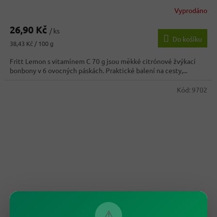
Vyprodáno
Průměrné
hodnocení
26,90 Kč
produktu
/ ks
Do košíku
je
Měrná
38,43 Kč / 100 g
3,0
cena:
z
Fritt Lemon s vitamínem C 70 g jsou měkké citrónové žvýkací
5
bonbony v 6 ovocných páskách. Praktické balení na cesty,...
hvězdiček.
Kód:
9702
32,50 Kč
⚠