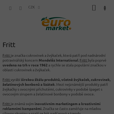
Přejít
NÁKUP
na
CZK
obsah
KOŠÍK
Fritt
Fritt
je značka cukrovinek a žvýkaček, která patří pod nadnárodní
potravinářský koncern
Mondelēz International
.
Fritt
byla poprvé
uvedena na trh v roce 1962
a rychle se stala populární značkou v
oblasti cukrovinek a žvýkaček.
Fritt
vyrábí
širokou škálu produktů, včetně žvýkaček, cukrovinek,
želatinových bonbonů a lízátek
. Mezi nejznámější produkty patří
žvýkačky s ovocnými příchutěmi, cukrovinky v podobě špaget s
ovocovým sirupem a želatinové bonbony v podobě ovoce.
Fritt
je známá svým
inovativním marketingem a kreativními
reklamními kampaněmi
. Značka se často zaměřuje na mladou
cílovou skupinu a snaží se být nadčasová a trendy.