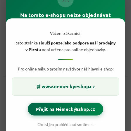
–17 %
Na tomto e-shopu nelze objednávat
Fritt Žvýkací bonbony JAHODA s vitamínem C 70g
-
originál z Německa
Vážení zákazníci,
Vyprodáno
Průměrné
hodnocení
tato stránka
slouží pouze jako podpora naší prodejny
26,90 Kč
produktu
/ ks
v Plzni
a není určena pro online objednávky.
Do košíku
je
Měrná
38,43 Kč / 100 g
3,7
cena:
z
Fritt Jahoda s vitamínem C 70 g jsou měkké jahodové žvýkací
Pro online nákup prosím navštivte náš hlavní e-shop:
5
bonbony v 6 ovocných páskách. Praktické balení na cesty,...
hvězdiček.
Kód:
6007
www.nemeckyeshop.cz
🛒
Přejít na NěmeckýEshop.cz
Chci si jen prohlédnout sortiment