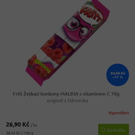
32,50 Kč
–17 %
Fritt Žvýkací bonbony MALINA s vitamínem C 70g
-
originál z Německa
Vyprodáno
Průměrné
hodnocení
26,90 Kč
produktu
/ ks
Do košíku
je
Měrná
38,43 Kč / 100 g