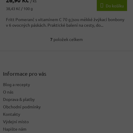
produktu
/ ks
Do košíku
je
Měrná
38,43 Kč / 100 g
4,0
cena:
z
Fritt Pomeranč s vitamínem C 70 g jsou měkké žvýkací bonbony
5
v 6 ovocných páskách. Praktické balení na cesty, do...
hvězdiček.
7
položek celkem
O
v
Z
l
á
á
d
p
a
a
Informace pro vás
c
t
í
Blog a recepty
í
p
O nás
r
v
Doprava & platby
k
Obchodní podmínky
y
Kontakty
v
ý
Výdejní místo
p
Napište nám
i