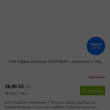
32,50 Kč
–17 %
Fritt Žvýkací bonbony GREPFRUIT s vitamínem C 70g
Vyprodáno
Průměrné
hodnocení
26,90 Kč
produktu
/ ks
Do košíku
je
Měrná
38,43 Kč / 100 g
2,7
cena:
z
Fritt Grepfruit s vitamínem C 70 g jsou měkké grepfruitové
5
žvýkací bonbony v 6 ovocných páskách. Praktické balení na...
hvězdiček.