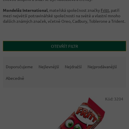
Mondelēz International
, mateřská společnost značky
Fritt
, patří
mezi největší potravinářské společnosti na světě a vlastní mnoho
dalších známých značek, včetně Oreo, Cadbury, Toblerone a Trident.
OTEVŘÍT FILTR
Ř
a
Doporučujeme
Nejlevnější
Nejdražší
Nejprodávanější
z
e
Abecedně
n
í
V
p
Kód:
3204
ý
r
p
o
i
d
s
u
p