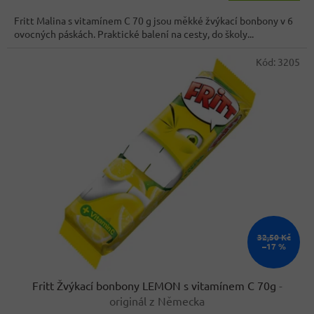
3,8
cena:
z
Fritt Malina s vitamínem C 70 g jsou měkké žvýkací bonbony v 6
5
ovocných páskách. Praktické balení na cesty, do školy...
hvězdiček.
Kód:
3205
32,50 Kč
–17 %
Fritt Žvýkací bonbony LEMON s vitamínem C 70g
-
originál z Německa