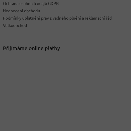
Ochrana osobních údajů GDPR
s
u
Hodnocení obchodu
Podmínky uplatnění práv z vadného plnění a reklamační řád
Velkoobchod
Přijímáme online platby