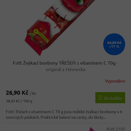
k
r
t
o
ů
d
u
k
t
ů
32,50 Kč
–17 %
Fritt Žvýkací bonbony TŘEŠEŇ s vitamínem C 70g
-
originál z Německa
Vyprodáno
Průměrné
hodnocení
26,90 Kč
produktu
/ ks
Do košíku
je
Měrná
38,43 Kč / 100 g
4,3
cena:
z
Fritt Třešeň s vitamínem C 70 g jsou měkké žvýkací bonbony v 6
5
ovocných páskách. Praktické balení na cesty, do školy...
hvězdiček.
Kód:
2105