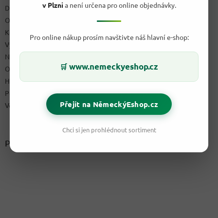
v Plzni
a není určena pro online objednávky.
Doprava & platby
Obchodní podmínky
Kontakty
Pro online nákup prosím navštivte náš hlavní e-shop:
Výdejní místo
Napište nám
www.nemeckyeshop.cz
🛒
Ochrana osobních údajů GDPR
Hodnocení obchodu
Podmínky uplatnění práv z vadného plnění a reklamační řád
Přejít na NěmeckýEshop.cz
Velkoobchod
Chci si jen prohlédnout sortiment
Přijímáme online platby