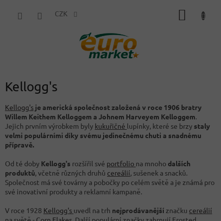
Přejít
NÁKUP
na
CZK
obsah
KOŠÍK
Kellogg's
Kellogg's
je americká společnost založená v roce 1906 bratry
Willem Keithem Kelloggem a Johnem Harveyem Kelloggem
.
Jejich prvním výrobkem byly
kukuřičné
lupínky, které se brzy
staly
velmi populárními díky svému jedinečnému chuti a snadnému
přípravě.
Od té doby
Kellogg's
rozšířil své
portfolio
na mnoho
dalších
produktů
, včetně různých druhů
cereálií
, sušenek a snacků.
Společnost má své továrny a pobočky po celém světě a je známá pro
své inovativní produkty a reklamní kampaně.
V roce 1928
Kellogg's
uvedl na trh
nejprodávanější
značku
cereálií
na světě -
Corn Flakes
. Další populární značky zahrnují Frosted