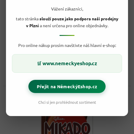
Vážení zákazníci,
88,50 Kč
–43 %
tato stránka
slouží pouze jako podpora naší prodejny
v Plzni
a není určena pro online objednávky.
Mikado tyčinky sušenka a bílá čokoláda 75g
Pro online nákup prosím navštivte náš hlavní e-shop:
Vyprodáno
49,90 Kč
/ ks
www.nemeckyeshop.cz
🛒
Do košíku
Měrná
66,53 Kč / 100 g
cena:
Křupavé sušenkové tyčinky s polevou z bílé čokolády
Přejít na NěmeckýEshop.cz
Kód:
79008
Chci si jen prohlédnout sortiment