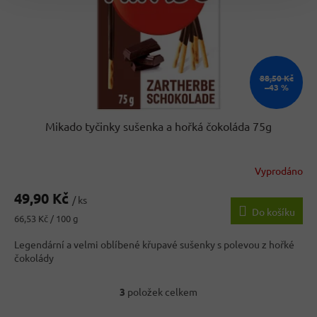
88,50 Kč
–43 %
Mikado tyčinky sušenka a hořká čokoláda 75g
Vyprodáno
Průměrné
hodnocení
49,90 Kč
produktu
/ ks
Do košíku
je
Měrná
66,53 Kč / 100 g
3,3
cena:
z
Legendární a velmi oblíbené křupavé sušenky s polevou z hořké
5
čokolády
hvězdiček.
3
položek celkem
O
v