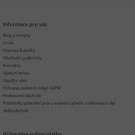
Z
l
á
á
d
p
a
a
Informace pro vás
c
t
í
Blog a recepty
í
p
O nás
r
v
Doprava & platby
k
Obchodní podmínky
y
Kontakty
v
ý
Výdejní místo
p
Napište nám
i
Ochrana osobních údajů GDPR
s
u
Hodnocení obchodu
Podmínky uplatnění práv z vadného plnění a reklamační řád
Velkoobchod
Přijímáme online platby