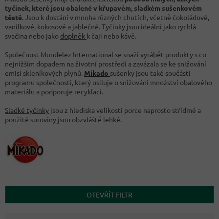
tyčinek, které jsou obalené v křupavém, sladkém sušenkovém
těstě
. Jsou k dostání v mnoha různých chutích, včetně čokoládové,
vanilkové, kokosové a jablečné. Tyčinky jsou ideální jako rychlá
svačina nebo jako
doplněk
k čaji nebo kávě.
Společnost Mondelez International se snaží vyrábět produkty s co
nejnižším dopadem na životní prostředí a zavázala se ke snižování
emisí skleníkových plynů.
Mikado
sušenky jsou také součástí
programu společnosti, který usiluje o snižování množství obalového
materiálu a podporuje recyklaci.
Sladké tyčinky
jsou z hlediska velikosti porce naprosto střídmé a
použité suroviny jsou obzvláště lehké.
OTEVŘÍT FILTR
Ř