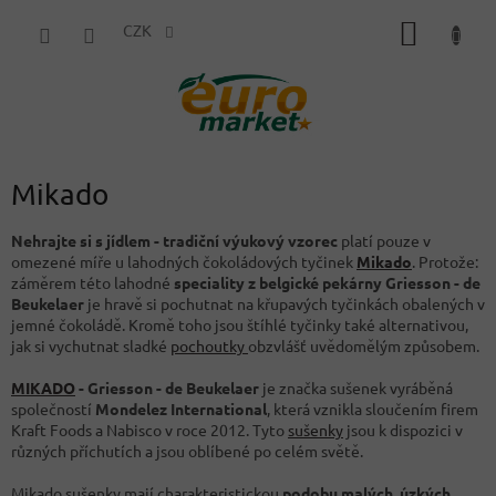
Přejít
NÁKUP
na
CZK
obsah
KOŠÍK
Mikado
Nehrajte si s jídlem - tradiční výukový vzorec
platí pouze v
omezené míře u lahodných čokoládových tyčinek
Mikado
. Protože:
záměrem této lahodné
speciality z belgické pekárny Griesson - de
Beukelaer
je hravě si pochutnat na křupavých tyčinkách obalených v
jemné čokoládě. Kromě toho jsou štíhlé tyčinky také alternativou,
jak si vychutnat sladké
pochoutky
obzvlášť uvědomělým způsobem.
MIKADO
- Griesson - de Beukelaer
je značka sušenek vyráběná
společností
Mondelez International
, která vznikla sloučením firem
Kraft Foods a Nabisco v roce 2012. Tyto
sušenky
jsou k dispozici v
různých příchutích a jsou oblíbené po celém světě.
Mikado sušenky mají charakteristickou
podobu malých, úzkých