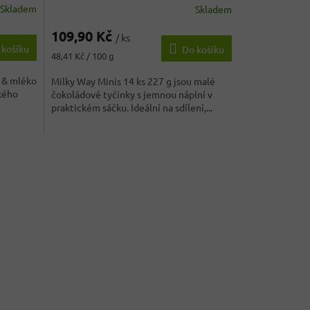
Skladem
Skladem
109,90 Kč
/ ks
 košíku
Do košíku
Měrná
48,41 Kč / 100 g
cena:
 & mléko
Milky Way Minis 14 ks 227 g jsou malé
kého
čokoládové tyčinky s jemnou náplní v
praktickém sáčku. Ideální na sdílení,...