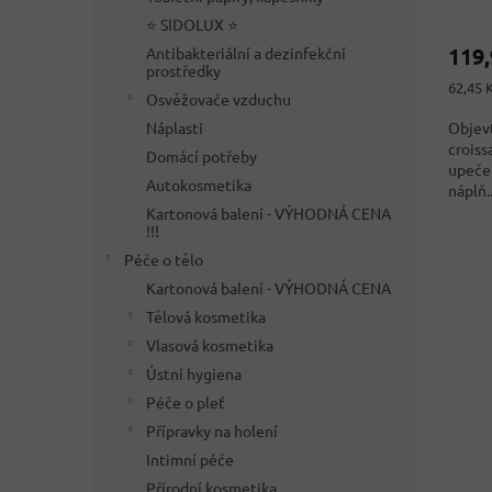
⭐ SIDOLUX ⭐
119
Antibakteriální a dezinfekční
prostředky
Měrná
62,45 K
Osvěžovače vzduchu
cena:
Náplasti
Objevt
croiss
Domácí potřeby
upeče
Autokosmetika
náplň..
Kartonová balení - VÝHODNÁ CENA
!!!
Péče o tělo
Kartonová balení - VÝHODNÁ CENA
Tělová kosmetika
Vlasová kosmetika
Ústní hygiena
Péče o pleť
Přípravky na holení
Intimní péče
Přírodní kosmetika