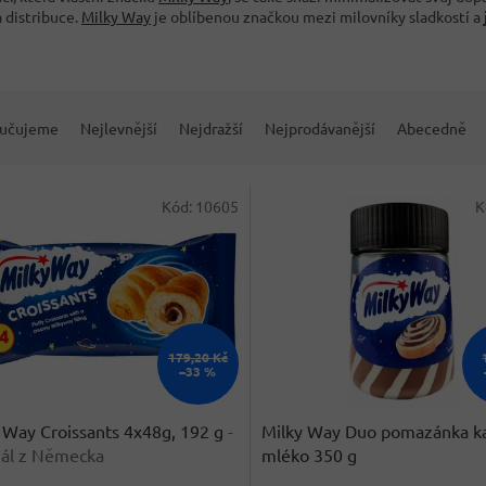
 distribuce.
Milky Way
je oblíbenou značkou mezi milovníky sladkostí a
učujeme
Nejlevnější
Nejdražší
Nejprodávanější
Abecedně
Kód:
10605
K
179,20 Kč
–33 %
 Way Croissants 4x48g, 192 g
-
Milky Way Duo pomazánka k
nál z Německa
mléko 350 g