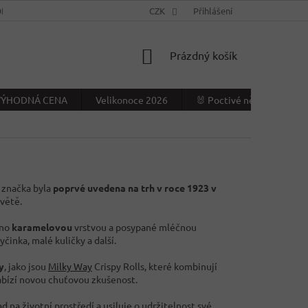
NÍ PODMÍNKY
KONTAKTY
CZK
VÝDEJNÍ MÍSTO
Přihlášení
NAPIŠTE NÁ
NÁKUPNÍ
Prázdný košík
KOŠÍK
- VÝHODNÁ CENA
Velikonoce 2026
🐰 Poctivé německé Veliko
o značka byla
poprvé uvedena na trh v roce 1923 v
světě.
eno
karamelovou
vrstvou a posypané mléčnou
yčinka, malé kuličky a další.
y
, jako jsou
Milky Way
Crispy Rolls, které kombinují
nabízí novou chuťovou zkušenost.
d na životní prostředí a usiluje o udržitelnost své