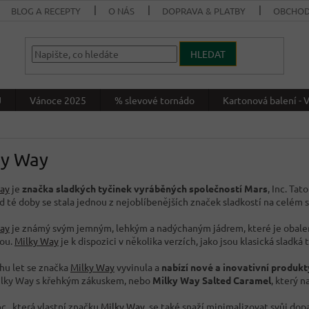
BLOG A RECEPTY
O NÁS
DOPRAVA & PLATBY
OBCHOD
HLEDAT
J
Vánoce 2025
% slevové tornádo
Kartonová balení 
ky Way
ay
je
značka sladkých tyčinek vyráběných společností Mars
, Inc. Tat
d té doby se stala jednou z nejoblíbenějších značek sladkostí na celém 
ay
je známý svým jemným, lehkým a nadýchaným jádrem, které je obal
ou.
Milky Way
je k dispozici v několika verzích, jako jsou klasická sladká t
hu let se značka
Milky Way
vyvinula a
nabízí nové a inovativní produkt
ilky Way s křehkým zákuskem, nebo
Milky Way Salted Caramel
, který 
Inc., která vlastní značku
Milky Way
, se také snaží minimalizovat svůj dopa