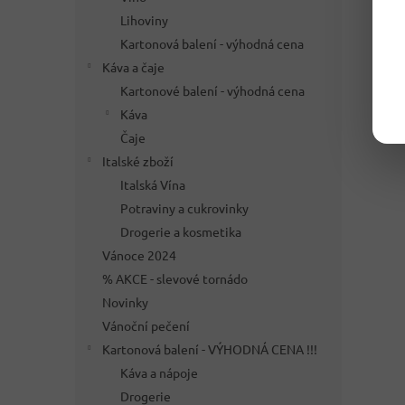
Lihoviny
Kartonová balení - výhodná cena
Káva a čaje
Kartonové balení - výhodná cena
Káva
Čaje
Italské zboží
Italská Vína
Potraviny a cukrovinky
Drogerie a kosmetika
Vánoce 2024
% AKCE - slevové tornádo
Novinky
Vánoční pečení
Kartonová balení - VÝHODNÁ CENA !!!
Káva a nápoje
Drogerie