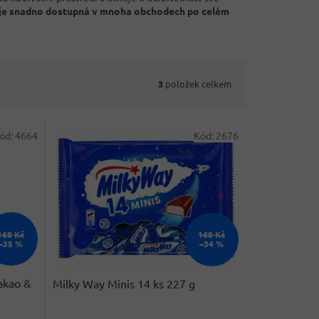
je snadno dostupná v mnoha obchodech po celém
3
položek celkem
ód:
4664
Kód:
2676
168 Kč
168 Kč
–35 %
–34 %
akao &
Milky Way Minis 14 ks 227 g