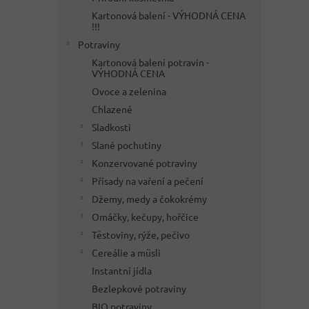
Kartonová balení - VÝHODNÁ CENA
!!!
Potraviny
Kartonová balení potravin -
VÝHODNÁ CENA
Ovoce a zelenina
Chlazené
Sladkosti
Slané pochutiny
Konzervované potraviny
Přísady na vaření a pečení
Džemy, medy a čokokrémy
Omáčky, kečupy, hořčice
Těstoviny, rýže, pečivo
Cereálie a müsli
Instantní jídla
Bezlepkové potraviny
BIO potraviny