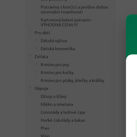
Potraviny s končící a prošlou dobou
minimální trvanlivosti
Kartonová balení potravin -
VÝHODNÁ CENA !!!
Pro děti
Dětská výživa
Dětská kosmetika
Zvířata
Krmivo pro psy
Krmivo pro kočky
Krmivo pro ptáky, křečky a králíky
Nápoje
Džusy a šťávy
Mléko a smetana
Limonády a ledové čaje
Horké čokolády a kakao
Pivo
Víno