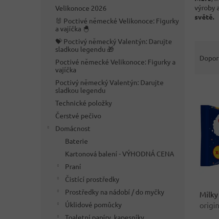
n
výroby a
Velikonoce 2026
e
světě.
🐰 Poctivé německé Velikonoce: Figurky
l
a vajíčka 🐣
💝 Poctivý německý Valentýn: Darujte
Ř
sladkou legendu 🎁
a
Dopor
Poctivé německé Velikonoce: Figurky a
z
vajíčka
e
Poctivý německý Valentýn: Darujte
V
n
sladkou legendu
ý
í
Technické položky
p
p
Čerstvé pečivo
i
r
Domácnost
s
o
p
d
Baterie
r
u
Kartonová balení - VÝHODNÁ CENA
o
k
Praní
d
t
Čistící prostředky
u
ů
Prostředky na nádobí / do myčky
Milky
k
Úklidové pomůcky
origi
t
ů
Toaletní papíry, kapesníky