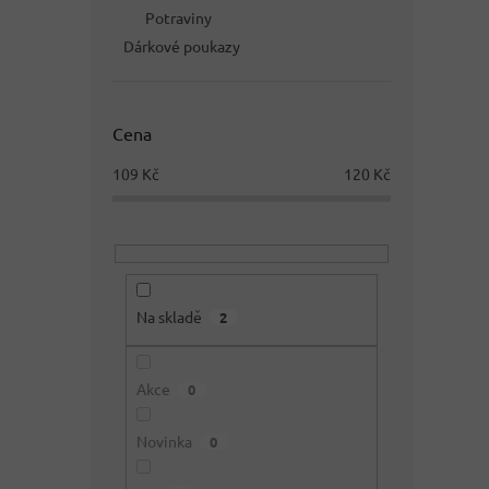
Potraviny
Dárkové poukazy
Cena
109
Kč
120
Kč
Na skladě
2
Akce
0
Novinka
0