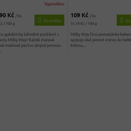
Vyprodáno
,90 Kč
109 Kč
/ ks
/ ks
Do košíku
Do
Měrná
č / 100 g
31,14 Kč / 100 g
cena:
e galakticky lahodné potěšení s
Milky Way Duo pomazánka kakao
anty Milky Way! Každé zlatavě
spojuje dvě jemné vrstvy do heb
né máslové pečivo skrývá jemnou
krému,...
.
O
v
l
á
d
a
c
í
p
r
v
k