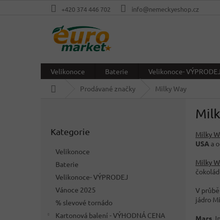
Přejít
+420 374 446 702
info@nemeckyeshop.cz
na
obsah
Velikonoce
Baterie
Velikonoce- VÝPRODE
Domů
Prodávané značky
Milky Way
P
Mil
o
Přeskočit
s
Kategorie
kategorie
Milky W
t
USA
a o
r
Velikonoce
a
Milky W
Baterie
n
čokolád
Velikonoce- VÝPRODEJ
n
í
Vánoce 2025
V průbě
p
jádro M
% slevové tornádo
a
Kartonová balení - VÝHODNÁ CENA
Mars
, 