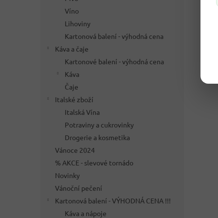
Víno
Lihoviny
Kartonová balení - výhodná cena
Káva a čaje
Kartonové balení - výhodná cena
Káva
Čaje
Italské zboží
Italská Vína
Potraviny a cukrovinky
Drogerie a kosmetika
Vánoce 2024
% AKCE - slevové tornádo
Novinky
Vánoční pečení
Kartonová balení - VÝHODNÁ CENA !!!
Káva a nápoje