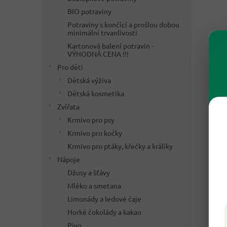
BIO potraviny
Potraviny s končící a prošlou dobou
minimální trvanlivosti
Kartonová balení potravin -
VÝHODNÁ CENA !!!
Pro děti
Dětská výživa
Dětská kosmetika
Zvířata
Krmivo pro psy
Krmivo pro kočky
Krmivo pro ptáky, křečky a králíky
Nápoje
Džusy a šťávy
Mléko a smetana
Limonády a ledové čaje
Horké čokolády a kakao
Pivo