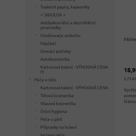
p
d
Toaletní papíry, kapesníky
r
u
⭐ SIDOLUX ⭐
o
k
Antibakteriální a dezinfekční
d
t
prostředky
u
ů
Osvěžovače vzduchu
k
Mirin
Náplasti
t
Domácí potřeby
ů
Průmě
Autokosmetika
hodno
Kartonová balení - VÝHODNÁ CENA
18,
produ
!!!
je
Měrná
5,73 Kč
Péče o tělo
4,6
cena:
Kartonová balení - VÝHODNÁ CENA
z
Vychl
5
Tělová kosmetika
pomer
hvězdi
šťávou
Vlasová kosmetika
Ústní hygiena
Péče o pleť
Přípravky na holení
Intimní péče