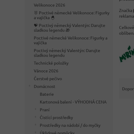
n
Velikonoce 2026
e
Značka
🐰 Poctivé německé Velikonoce: Figurky
l
reklama
a vajíčka 🐣
💝 Poctivý německý Valentýn: Darujte
Celkově 
sladkou legendu 🎁
oblíbená
Poctivé německé Velikonoce: Figurky a
vajíčka
Poctivý německý Valentýn: Darujte
sladkou legendu
Technické položky
Vánoce 2026
Čerstvé pečivo
Ř
Domácnost
a
Dopor
z
Baterie
e
Kartonová balení - VÝHODNÁ CENA
V
n
Praní
ý
í
Čistící prostředky
p
p
Prostředky na nádobí / do myčky
i
r
s
o
Úklidové pomůcky