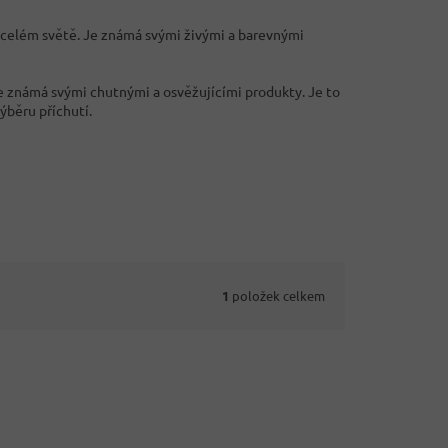
 celém světě. Je známá svými živými a barevnými
je známá svými chutnými a osvěžujícími produkty. Je to
výběru příchutí.
1
položek celkem