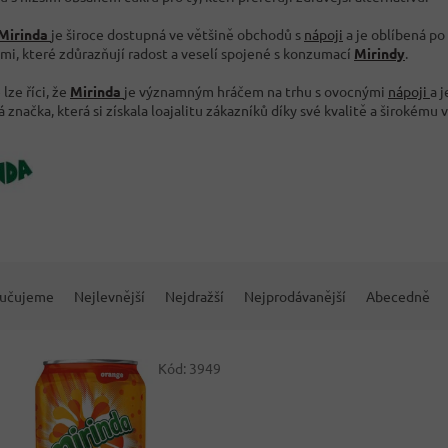
Mirinda
je široce dostupná ve většině obchodů s
nápoji
a je oblíbená po
mi, které zdůrazňují radost a veselí spojené s konzumací
Mirindy
.
lze říci, že
Mirinda
je významným hráčem na trhu s ovocnými
nápoji
a 
 značka, která si získala loajalitu zákazníků díky své kvalitě a širokému 
učujeme
Nejlevnější
Nejdražší
Nejprodávanější
Abecedně
Kód:
3949