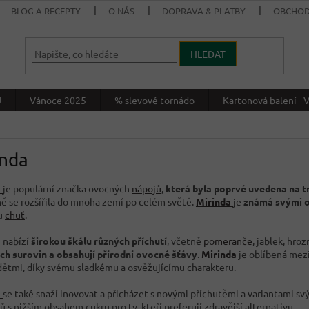
BLOG A RECEPTY
O NÁS
DOPRAVA & PLATBY
OBCHOD
HLEDAT
J
Vánoce 2025
% slevové tornádo
Kartonová balení 
inda
a
je populární značka ovocných
nápojů
,
která byla poprvé uvedena na t
ě se rozšířila do mnoha zemí po celém světě.
Mirinda
je
známá svými o
u
chuť
.
a
nabízí
širokou škálu různých příchutí
, včetně
pomeranče
, jablek, hroz
ích surovin a obsahují přírodní ovocné šťávy
.
Mirinda
je oblíbená mez
 dětmi, díky svému sladkému a osvěžujícímu charakteru.
a
se také snaží inovovat a přicházet s novými příchutěmi a variantami sv
 s nižším obsahem cukru pro ty, kteří preferují zdravější alternativu.