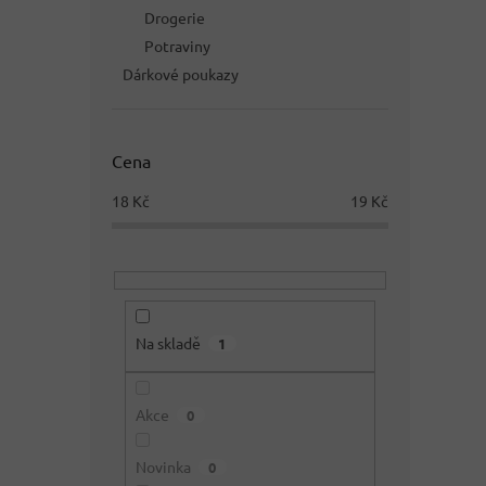
Drogerie
Potraviny
Dárkové poukazy
Cena
18
Kč
19
Kč
Na skladě
1
Akce
0
Novinka
0