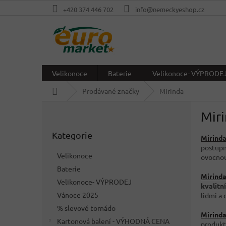
Přejít
+420 374 446 702
info@nemeckyeshop.cz
na
obsah
Velikonoce
Baterie
Velikonoce- VÝPRODE
Domů
Prodávané značky
Mirinda
P
Mir
o
Přeskočit
s
Kategorie
kategorie
Mirind
t
postupn
r
Velikonoce
ovocno
a
Baterie
n
Mirind
Velikonoce- VÝPRODEJ
n
kvalitn
í
Vánoce 2025
lidmi a
p
% slevové tornádo
Mirind
a
Kartonová balení - VÝHODNÁ CENA
produktů