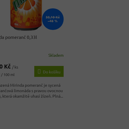
35,10 Kč
–46 %
da pomeranč 0,33l
Skladem
rné
cení
90 Kč
ktu
/ ks
Do košíku
 / 100 ml
azená Mirinda pomeranč je sycená
ančová limonáda s pravou ovocnou
ček.
, která okamžitě uhasí žízeň. Plná...
O
v
l
á