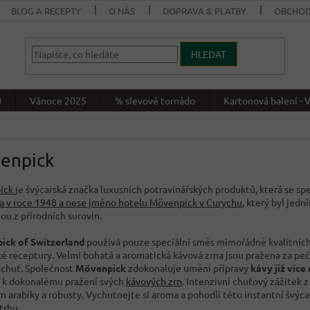
BLOG A RECEPTY
O NÁS
DOPRAVA & PLATBY
OBCHOD
HLEDAT
J
Vánoce 2025
% slevové tornádo
Kartonová balení 
enpick
ick
je švýcarská značka luxusních potravinářských produktů, která se sp
a v roce 1948 a nese jméno hotelu Mövenpick v Curychu
, který byl jed
ou z přírodních surovin.
ick of Switzerland
používá pouze speciální směs mimořádně kvalitníc
ké receptury. Velmi bohatá a aromatická kávová zrna jsou pražena za peč
 chuť. Společnost
Mövenpick
zdokonaluje umění přípravy
kávy již více 
í k dokonalému pražení svých
kávových zrn
. Intenzivní chuťový zážitek 
n arabiky a robusty. Vychutnejte si aroma a pohodlí této instantní švýc
trhu.