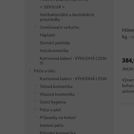
r
u
⭐ SIDOLUX ⭐
o
k
Antibakteriální a dezinfekční
d
t
prostředky
u
ů
Osvěžovače vzduchu
Möven
k
Náplasti
kg
- 
t
Domácí potřeby
ů
Průmě
Autokosmetika
hodno
Kartonová balení - VÝHODNÁ CENA
384
produ
!!!
je
Měrná
384,90 
Péče o tělo
3,5
cena:
z
Kartonová balení - VÝHODNÁ CENA
Výrazn
5
bohato
Tělová kosmetika
hvězdi
automa
Vlasová kosmetika
Ústní hygiena
Péče o pleť
Přípravky na holení
Intimní péče
Přírodní kosmetika