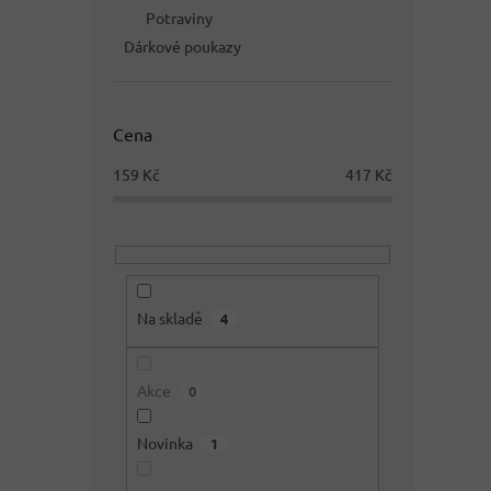
Potraviny
Dárkové poukazy
Cena
159
Kč
417
Kč
Na skladě
4
Akce
0
Novinka
1