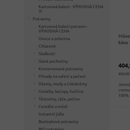
Kartonová balení - VÝHODNÁ CENA
!!!
Potraviny
Kartonová balení potravin -
VÝHODNÁ CENA
Möve
Ovoce a zelenina
káva 
Chlazené
Sladkosti
Průmě
hodno
Slané pochutiny
404
produ
Konzervované potraviny
je
Měrná
404,90 
Přísady na vaření a pečení
3,0
cena:
z
Džemy, medy a čokokrémy
Jemná
5
cremu
Omáčky, kečupy, hořčice
hvězdi
100% a
Těstoviny, rýže, pečivo
Cereálie a müsli
Instantní jídla
Bezlepkové potraviny
BIO potraviny