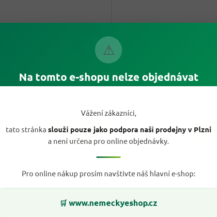
448 Kč
3
–56 %
⚠
pick Der Himmlische mletá
Mövenpick Gold Intense inst
Na tomto e-shopu nelze objednávat
500 g
- originál z Německa
káva 200 g
- originál z Něme
Skladem
V
Vážení zákazníci,
,90 Kč
239 Kč
/ ks
/ ks
tato stránka
slouží pouze jako podpora naší prodejny v Plzni
Do košíku
Do
Měrná
Kč / 1 kg
119,50 Kč / 100 g
a není určena pro online objednávky.
cena:
pick Der Himmlische mletá káva
Mövenpick Gold Intense instantn
je 100% arabika s jemným
ve skleněné dóze 200 g pro rychlý
em a harmonickou chutí pro filtr,
plnější chutí. Směs Arabica a...
Pro online nákup prosím navštivte náš hlavní e-shop:
.
Kód:
17815
www.nemeckyeshop.cz
🛒