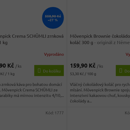
558,90 Kč
–27 %
npick Crema SCHÜMLI zrnková
Mövenpick Brownie čokolád
1 kg
koláč 300 g
- originál z Něm
Vyprodáno
V
rné
cení
,90 Kč
159,90 Kč
ktu
/ ks
/ ks
Do košíku
Do
Měrná
Kč / 1 kg
53,30 Kč / 100 g
cena:
 zrnková káva pro bohatou domácí
Vláčný čokoládový koláč pro rych
. Mövenpick Crema SCHÜMLI ze
mlsání. Mövenpick Brownie spoj
ček.
rabiky má mírnou intenzitu 4/10,...
intenzivní kakaovou chuť, kousky
čokolády a...
Kód:
1777
Kó