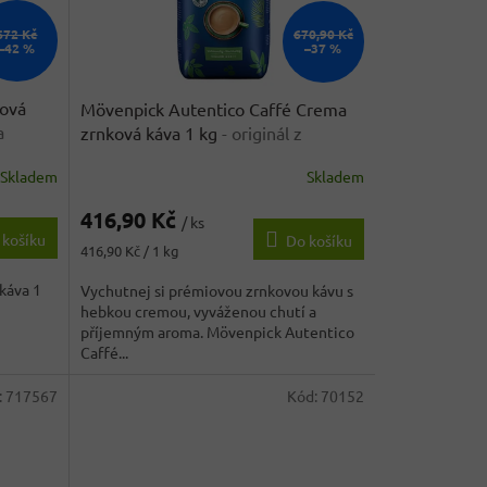
672 Kč
670,90 Kč
–42 %
–37 %
ková
Mövenpick Autentico Caffé Crema
a
zrnková káva 1 kg
- originál z
Německa
Skladem
Skladem
Průměrné
hodnocení
416,90 Kč
produktu
/ ks
 košíku
Do košíku
je
Měrná
416,90 Kč / 1 kg
3,6
cena:
z
káva 1
Vychutnej si prémiovou zrnkovou kávu s
5
hebkou cremou, vyváženou chutí a
hvězdiček.
příjemným aroma. Mövenpick Autentico
Caffé...
:
717567
Kód:
70152