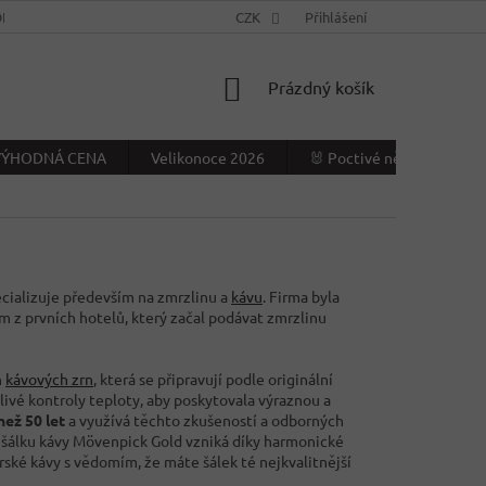
NÍ PODMÍNKY
KONTAKTY
CZK
VÝDEJNÍ MÍSTO
Přihlášení
NAPIŠTE NÁ
NÁKUPNÍ
Prázdný košík
KOŠÍK
- VÝHODNÁ CENA
Velikonoce 2026
🐰 Poctivé německé Veliko
ecializuje především na zmrzlinu a
kávu
. Firma byla
ním z prvních hotelů, který začal podávat zmrzlinu
h
kávových zrn
, která se připravují podle originální
livé kontroly teploty, aby poskytovala výraznou a
než 50 let
a využívá těchto zkušeností a odborných
z šálku kávy Mövenpick Gold vzniká díky harmonické
arské kávy s vědomím, že máte šálek té nejkvalitnější