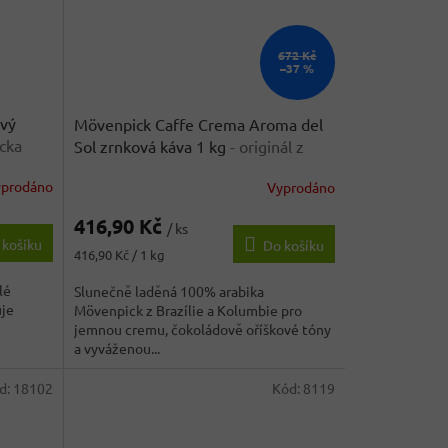
672 Kč
–37 %
ový
Mövenpick Caffe Crema Aroma del
ecka
Sol zrnková káva 1 kg
- originál z
Německa
yprodáno
Vyprodáno
416,90 Kč
/ ks
 košíku
Do košíku
Měrná
416,90 Kč / 1 kg
cena:
lé
Slunečně laděná 100% arabika
uje
Mövenpick z Brazílie a Kolumbie pro
jemnou cremu, čokoládově oříškové tóny
a vyváženou...
d:
18102
Kód:
8119