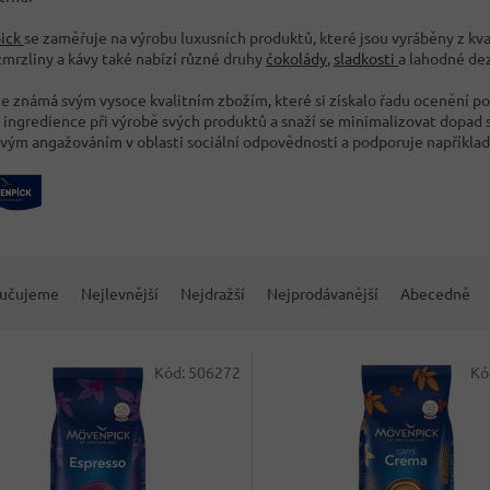
ick
se zaměřuje na výrobu luxusních produktů, které jsou vyráběny z kva
mrzliny a kávy také nabízí různé druhy
čokolády
,
sladkosti
a lahodné dez
je známá svým vysoce kvalitním zbožím, které si získalo řadu ocenění p
 ingredience při výrobě svých produktů a snaží se minimalizovat dopad s
vým angažováním v oblasti sociální odpovědnosti a podporuje například
učujeme
Nejlevnější
Nejdražší
Nejprodávanější
Abecedně
Kód:
506272
Kó