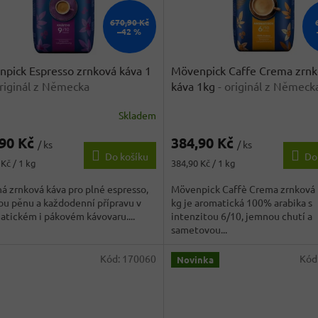
670,90 Kč
–42 %
pick Espresso zrnková káva 1
Mövenpick Caffe Crema zrn
originál z Německa
káva 1kg
- originál z Německ
Skladem
rné
Průměrné
cení
hodnocení
,90 Kč
384,90 Kč
ktu
produktu
/ ks
/ ks
Do košíku
Do
je
Měrná
Kč / 1 kg
384,90 Kč / 1 kg
3,5
cena:
z
á zrnková káva pro plné espresso,
Mövenpick Caffè Crema zrnková 
5
u pěnu a každodenní přípravu v
kg je aromatická 100% arabika s
ček.
hvězdiček.
tickém i pákovém kávovaru....
intenzitou 6/10, jemnou chutí a
sametovou...
Kód:
170060
Kód
Novinka