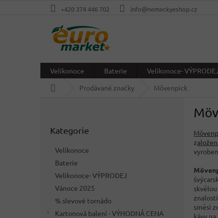
Přejít
+420 374 446 702
info@nemeckyeshop.cz
na
obsah
Velikonoce
Baterie
Velikonoce- VÝPRODE
Domů
Prodávané značky
Mövenpick
P
Möv
o
Přeskočit
s
Kategorie
kategorie
Mövenp
t
z
aložen
r
Velikonoce
vyroben
a
Baterie
n
Mövenp
Velikonoce- VÝPRODEJ
n
švýcars
í
Vánoce 2025
skvělou
p
znalost
% slevové tornádo
směsi zr
a
Kartonová balení - VÝHODNÁ CENA
kávy na 