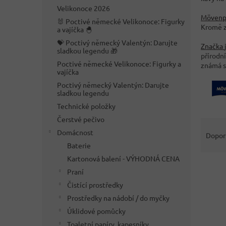
n
Velikonoce 2026
e
Mövenp
🐰 Poctivé německé Velikonoce: Figurky
l
Kromě z
a vajíčka 🐣
💝 Poctivý německý Valentýn: Darujte
Značka
sladkou legendu 🎁
přírodní
Poctivé německé Velikonoce: Figurky a
známá s
vajíčka
Poctivý německý Valentýn: Darujte
sladkou legendu
Technické položky
Čerstvé pečivo
Ř
a
Domácnost
Dopor
z
Baterie
e
Kartonová balení - VÝHODNÁ CENA
V
n
Praní
ý
í
Čistící prostředky
p
p
Prostředky na nádobí / do myčky
i
r
s
o
Úklidové pomůcky
p
d
Toaletní papíry, kapesníky