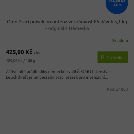
966,80 Kč
–55 %
Omo Prací prášek pro intenzivní zářivost 85 dávek 5,1 kg
- originál z Německa
Skladem
425,90 Kč
/ ks
Do košíku
Měrná
129,06 Kč / 100 g
cena:
Zářivě bílé prádlo díky německé kvalitě. OMO Intensive
Leuchtkraft je univerzální prací prášek pro intenzivní...
Kód:
21863