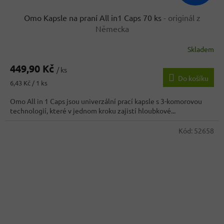
Omo Kapsle na praní All in1 Caps 70 ks
- originál z
Německa
Skladem
449,90 Kč
/ ks
Do košíku
Měrná
6,43 Kč / 1 ks
cena:
Omo All in 1 Caps jsou univerzální prací kapsle s 3-komorovou
technologií, které v jednom kroku zajistí hloubkové...
Kód:
52658