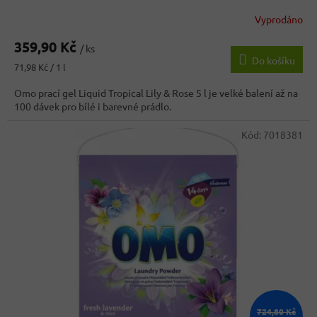
Vyprodáno
Průměrné
hodnocení
359,90 Kč
produktu
/ ks
Do košíku
je
Měrná
71,98 Kč / 1 l
4,3
cena:
z
Omo prací gel Liquid Tropical Lily & Rose 5 l je velké balení až na
5
100 dávek pro bílé i barevné prádlo.
hvězdiček.
Kód:
7018381
724,80 Kč