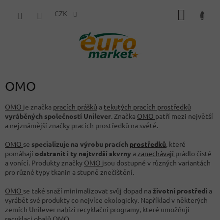
Přejít
NÁKUP
na
CZK
obsah
KOŠÍK
OMO
OMO
je značka
pracích prášků
a
tekutých pracích prostředků
vyráběných společností Unilever
. Značka
OMO
patří mezi největší
a nejznámější značky pracích prostředků na světě.
OMO
se
specializuje na výrobu pracích
prostředků
, které
pomáhají
odstranit i ty nejtvrdší skvrny
a
zanechávají
prádlo čisté
a vonící. Produkty značky
OMO
jsou dostupné v různých variantách
pro různé typy tkanin a stupně znečištění.
OMO
se také snaží minimalizovat svůj dopad na
životní prostředí
a
vyrábět své produkty co nejvíce ekologicky. Například v některých
zemích Unilever nabízí recyklační programy, které umožňují
recyklaci obalů
OMO
.