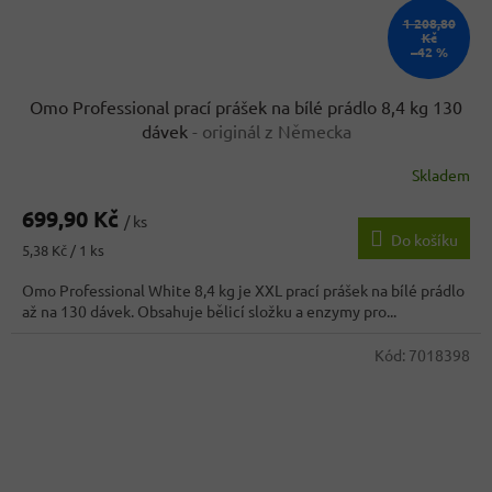
1 208,80
Kč
–42 %
Omo Professional prací prášek na bílé prádlo 8,4 kg 130
dávek
- originál z Německa
Skladem
Průměrné
hodnocení
699,90 Kč
produktu
/ ks
Do košíku
je
Měrná
5,38 Kč / 1 ks
3,7
cena:
z
Omo Professional White 8,4 kg je XXL prací prášek na bílé prádlo
5
až na 130 dávek. Obsahuje bělicí složku a enzymy pro...
hvězdiček.
Kód:
7018398