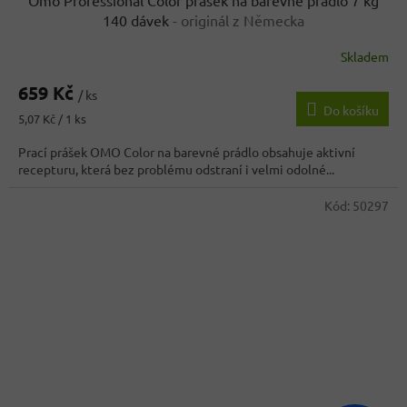
140 dávek
- originál z Německa
Skladem
Průměrné
hodnocení
659 Kč
produktu
/ ks
Do košíku
je
Měrná
5,07 Kč / 1 ks
3,5
cena:
z
Prací prášek OMO Color na barevné prádlo obsahuje aktivní
5
recepturu, která bez problému odstraní i velmi odolné...
hvězdiček.
Kód:
50297