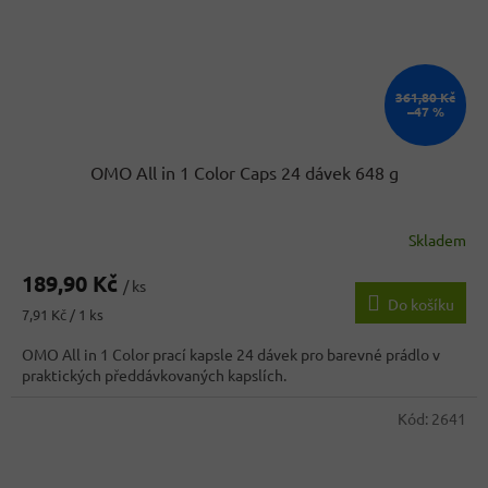
361,80 Kč
–47 %
OMO All in 1 Color Caps 24 dávek 648 g
Skladem
Průměrné
hodnocení
189,90 Kč
produktu
/ ks
Do košíku
je
Měrná
7,91 Kč / 1 ks
4,0
cena:
z
OMO All in 1 Color prací kapsle 24 dávek pro barevné prádlo v
5
praktických předdávkovaných kapslích.
hvězdiček.
Kód:
2641