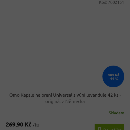
Kód:
7002151
484 Kč
–44 %
Omo Kapsle na praní Universal s vůní levandule 42 ks
-
originál z Německa
Skladem
269,90 Kč
/ ks
Do košíku