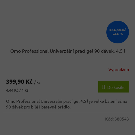
724,80 Kč
–44 %
Omo Professional Univerzální prací gel 90 dávek, 4,5 l
Vyprodáno
399,90 Kč
/ ks
Do košíku
Měrná
4,44 Kč / 1 ks
cena:
Omo Professional Univerzální prací gel 4,5 l je velké balení až na
90 dávek pro bílé i barevné prádlo.
Kód:
380543