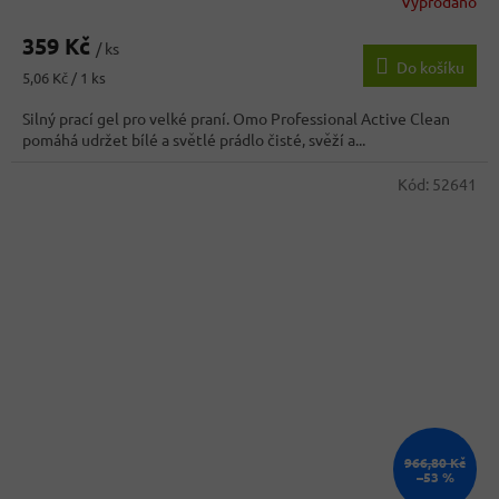
Vyprodáno
Průměrné
hodnocení
359 Kč
produktu
/ ks
Do košíku
je
Měrná
5,06 Kč / 1 ks
3,6
cena:
z
Silný prací gel pro velké praní. Omo Professional Active Clean
5
pomáhá udržet bílé a světlé prádlo čisté, svěží a...
hvězdiček.
Kód:
52641
966,80 Kč
–53 %