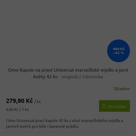
484 Kč
–42 %
Omo Kapsle na praní Universal marseillské mýdlo a jarní
květy 42 ks
- originál z Německa
Skladem
279,90 Kč
/ ks
Do košíku
Měrná
6,66 Kč / 1 ks
cena:
Omo Universal prací kapsle 42 ks s vůní marseillského mýdla a
jarních květů pro bílé i barevné prádlo.