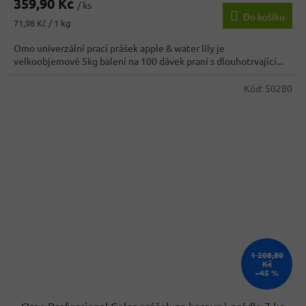
359,90 Kč
produktu
/ ks
Do košíku
je
Měrná
71,98 Kč / 1 kg
3,7
cena:
z
Omo univerzální prací prášek apple & water lily je
5
velkoobjemové 5kg balení na 100 dávek praní s dlouhotrvající...
hvězdiček.
Kód:
50280
1 208,80
Kč
–45 %
Omo Professional Color prášek na barevné prádlo 7 kg