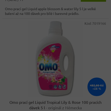
3,3
cena:
z
Omo prací gel Liquid apple blossom & water lily 5 l je velké
5
balení až na 100 dávek pro bílé i barevné prádlo.
hvězdiček.
Kód:
7019166
482,80 Kč
–25 %
Omo prací gel Liquid Tropical Lily & Rose 100 pracích
dávek 5 l
- originál z Německa