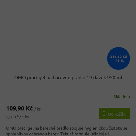
216,60 Kč
–49 %
OMO prací gel na barevné prádlo 19 dávek 950 ml
Skladem
109,90 Kč
/ ks
Do košíku
Měrná
5,50 Kč / 1 ks
cena:
OMO prací gel na barevné prádlo spojuje hygienickou čistotu se
spolehlivou ochranou barev. Tekutá formule účinkuje i...