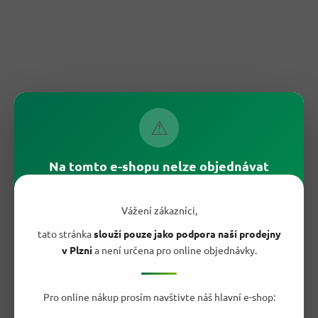
⚠
724,80 Kč
Na tomto e-shopu nelze objednávat
–39 %
Omo Professional prací gel na barevné prádlo 71 dávek 5
Vážení zákazníci,
l
tato stránka
slouží pouze jako podpora naší prodejny
v Plzni
a není určena pro online objednávky.
Vyprodáno
Průměrné
hodnocení
439,90 Kč
produktu
/ ks
Do košíku
je
Pro online nákup prosím navštivte náš hlavní e-shop:
Měrná
6,20 Kč / 1 ks
3,8
cena: