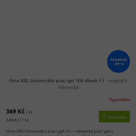
724,80 Kč
–49 %
Omo XXL Univerzální prací gel 100 dávek 5 l
- originál z
Německa
Vyprodáno
369 Kč
/ ks
Do košíku
Měrná
3,69 Kč / 1 ks
cena:
Omo XXL Univerzální prací gel 5 l — německý prací gel s