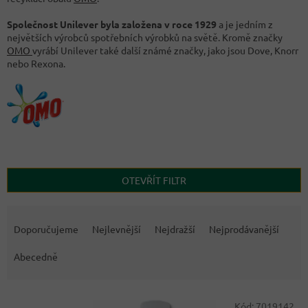
Společnost Unilever byla založena v roce 1929
a je jedním z
největších výrobců spotřebních výrobků na světě. Kromě značky
OMO
vyrábí Unilever také další známé značky, jako jsou Dove, Knorr
nebo Rexona.
OTEVŘÍT FILTR
Ř
a
Doporučujeme
Nejlevnější
Nejdražší
Nejprodávanější
z
e
Abecedně
n
í
V
p
Kód:
7019142