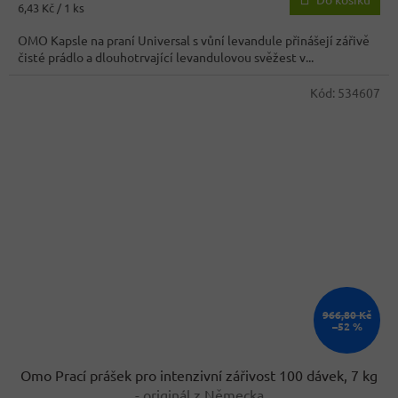
Měrná
6,43 Kč / 1 ks
cena:
OMO Kapsle na praní Universal s vůní levandule přinášejí zářivě
čisté prádlo a dlouhotrvající levandulovou svěžest v...
Kód:
534607
966,80 Kč
–52 %
Omo Prací prášek pro intenzivní zářivost 100 dávek, 7 kg
- originál z Německa