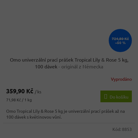
724,80 Kč
–50 %
Omo univerzální prací prášek Tropical Lily & Rose 5 kg,
100 dávek
- originál z Německa
Vyprodáno
359,90 Kč
/ ks
Do košíku
Měrná
71,98 Kč / 1 kg
cena:
Omo Tropical Lily & Rose 5 kg je univerzální prací prášek až na
100 dávek s květinovou vůní.
Kód:
8853