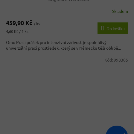
Skladem
459,90 Kč
/ ks
Do košíku
Měrná
4,60 Kč / 1 ks
cena:
Omo Prací prášek pro intenzivní zářivost je spolehlivý
univerzální prací prostředek, který se v Německu těší oblibě...
Kód:
998305