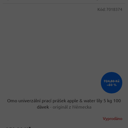
Kód:
7018374
724,80 Kč
–50 %
Omo univerzální prací prášek apple & water lily 5 kg 100
dávek
- originál z Německa
Vyprodáno
Průměrné
hodnocení