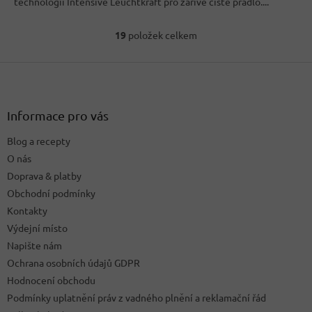
technologií Intensive Leuchtkraft pro zářivě čisté prádlo....
19
položek celkem
O
v
Z
l
á
á
d
p
a
a
Informace pro vás
c
t
í
Blog a recepty
í
p
O nás
r
v
Doprava & platby
k
Obchodní podmínky
y
Kontakty
v
ý
Výdejní místo
p
Napište nám
i
Ochrana osobních údajů GDPR
s
u
Hodnocení obchodu
Podmínky uplatnění práv z vadného plnění a reklamační řád