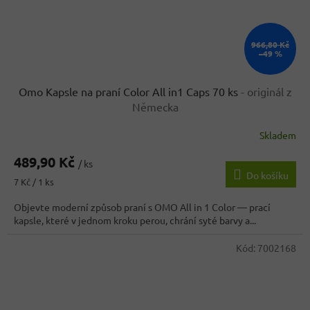
966,80 Kč
–49 %
Omo Kapsle na praní Color All in1 Caps 70 ks
- originál z
Německa
Skladem
489,90 Kč
/ ks
Do košíku
Měrná
7 Kč / 1 ks
cena:
Objevte moderní způsob praní s OMO All in 1 Color — prací
kapsle, které v jednom kroku perou, chrání syté barvy a...
Kód:
7002168