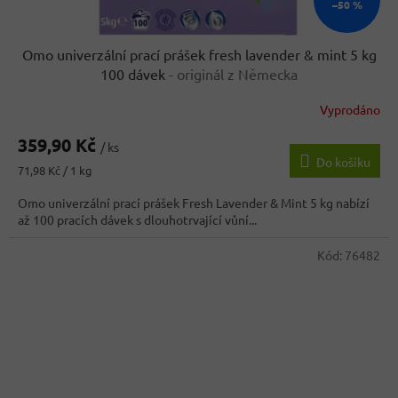
–50 %
Omo univerzální prací prášek fresh lavender & mint 5 kg
100 dávek
- originál z Německa
Vyprodáno
Průměrné
hodnocení
359,90 Kč
produktu
/ ks
Do košíku
je
Měrná
71,98 Kč / 1 kg
3,5
cena:
z
Omo univerzální prací prášek Fresh Lavender & Mint 5 kg nabízí
5
až 100 pracích dávek s dlouhotrvající vůní...
hvězdiček.
Kód:
76482