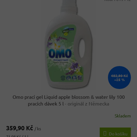
ý
r
p
o
i
d
s
u
p
k
r
t
o
ů
d
u
k
t
ů
482,80 Kč
–25 %
Omo prací gel Liquid apple blossom & water lily 100
pracích dávek 5 l
- originál z Německa
Skladem
Průměrné
hodnocení
359,90 Kč
produktu
/ ks
Do košíku
je
Měrná
71,98 Kč / 1 l