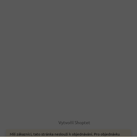
Vytvořil Shoptet
Milí zákazníci, tato stránka neslouží k objednávání. Pro objednávku