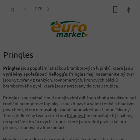
Přejít
NÁKUP
na
CZK
obsah
KOŠÍK
Pringles
Pringles
jsou populární značkou bramborových
lupínků
, které
jsou
vyráběny společností Kellogg's
.
Pringles
mají nezaměnitelný tvar -
jsou vytvořeny z tenkých, rovnoměrných, kruhových plátků
bramborového pyré, které jsou navrstveny do tvaru trubice.
Pringles
jsou známé tím, že mají velmi odlišnou chuť a strukturu než
tradiční bramborové lupínky. Jsou křupavé a velmi tenké, s hladkým
povrchem, který neobsahuje žádné nepravidelnosti nebo "skvrny".
Tento jedinečný tvar a struktura
Pringles
jim umožňuje být baleny
do speciálních válcových trubek, které jsou velmi praktické pro
přenos, skladování a konzumaci.
Pringles
jsou k dispozici v mnoha různých příchutích, jako jsou