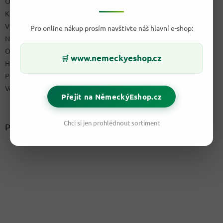
Obchodní podmínky
Kontakty
Výdejní místo
Pro online nákup prosím navštivte náš hlavní e-shop:
Napište nám
Ochrana osobních údajů GDPR
www.nemeckyeshop.cz
🛒
Hodnocení obchodu
Podmínky uplatnění práv z vadného plnění a reklamační řád
Velkoobchod
Přejít na NěmeckýEshop.cz
Chci si jen prohlédnout sortiment
Přijímáme online platby