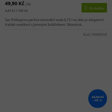
49,90 Kč
/ ks
Do košíku
Měrná
6,65 Kč / 100 ml
cena:
San Pellegrino perlivá minerální voda 0,75 l ve skle je elegantní
italské osvěžení s jemnými bublinkami. Skleněná...
Kód:
70000058
36,30 Kč
–45 %