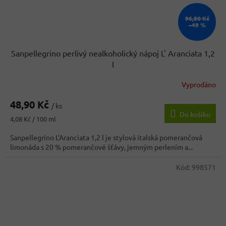
96,80 Kč
–49 %
Sanpellegrino perlivý nealkoholický nápoj L' Aranciata 1,2
l
Vyprodáno
48,90 Kč
/ ks
Do košíku
Měrná
4,08 Kč / 100 ml
cena:
Sanpellegrino L'Aranciata 1,2 l je stylová italská pomerančová
limonáda s 20 % pomerančové šťávy, jemným perlením a...
Kód:
998571