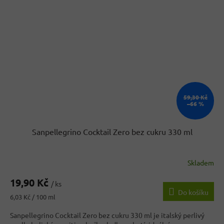
59,30 Kč
–66 %
Sanpellegrino Cocktail Zero bez cukru 330 ml
Skladem
19,90 Kč
/ ks
Do košíku
Měrná
6,03 Kč / 100 ml
cena:
Sanpellegrino Cocktail Zero bez cukru 330 ml je italský perlivý