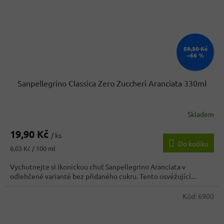
59,30 Kč
–66 %
Sanpellegrino Classica Zero Zuccheri Aranciata 330ml
Skladem
19,90 Kč
/ ks
Do košíku
Měrná
6,03 Kč / 100 ml
cena:
Vychutnejte si ikonickou chuť Sanpellegrino Aranciata v
odlehčené variantě bez přidaného cukru. Tento osvěžující...
Kód:
6900