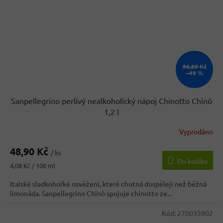
96,80 Kč
–49 %
Sanpellegrino perlivý nealkoholický nápoj Chinotto Chinò
1,2 l
Vyprodáno
48,90 Kč
/ ks
Do košíku
Měrná
4,08 Kč / 100 ml
cena:
Italské sladkohořké osvěžení, které chutná dospěleji než běžná
limonáda. Sanpellegrino Chinò spojuje chinotto ze...
Kód:
270033902