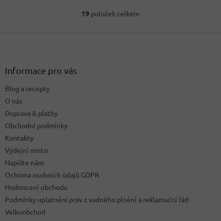
19
položek celkem
O
v
Z
l
á
á
d
p
a
a
Informace pro vás
c
t
í
Blog a recepty
í
p
O nás
r
v
Doprava & platby
k
Obchodní podmínky
y
Kontakty
v
ý
Výdejní místo
p
Napište nám
i
Ochrana osobních údajů GDPR
s
u
Hodnocení obchodu
Podmínky uplatnění práv z vadného plnění a reklamační řád
Velkoobchod