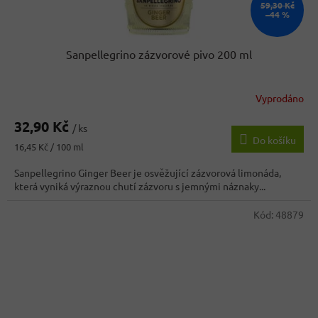
59,30 Kč
–44 %
Sanpellegrino zázvorové pivo 200 ml
Vyprodáno
32,90 Kč
/ ks
Do košíku
Měrná
16,45 Kč / 100 ml
cena:
Sanpellegrino Ginger Beer je osvěžující zázvorová limonáda,
která vyniká výraznou chutí zázvoru s jemnými náznaky...
Kód:
48879