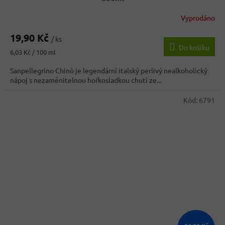
Vyprodáno
Průměrné
hodnocení
19,90 Kč
produktu
/ ks
Do košíku
je
Měrná
6,03 Kč / 100 ml
3,7
cena:
z
Sanpellegrino Chinò je legendární italský perlivý nealkoholický
5
nápoj s nezaměnitelnou hořkosladkou chutí ze...
hvězdiček.
Kód:
6791