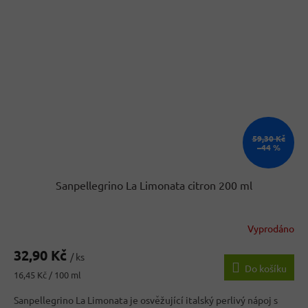
59,30 Kč
–44 %
Sanpellegrino La Limonata citron 200 ml
Vyprodáno
Průměrné
hodnocení
32,90 Kč
produktu
/ ks
Do košíku
je
Měrná
16,45 Kč / 100 ml
4,0
cena:
z
Sanpellegrino La Limonata je osvěžující italský perlivý nápoj s