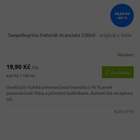
59,30 Kč
–66 %
Sanpellegrino Naturali Aranciata 330ml
- originál z Itálie
Skladem
Průměrné
hodnocení
19,90 Kč
produktu
/ ks
Do košíku
je
Měrná
6,03 Kč / 100 ml
4,3
cena:
z
Osvěžující italská pomerančová limonáda s 16 % pravé
5
pomerančové šťávy a jemnými bublinkami. Autentická receptura
hvězdiček.
od...
Kód:
6799