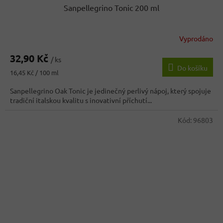
Sanpellegrino Tonic 200 ml
Vyprodáno
32,90 Kč
/ ks
Do košíku
Měrná
16,45 Kč / 100 ml
cena:
Sanpellegrino Oak Tonic je jedinečný perlivý nápoj, který spojuje
tradiční italskou kvalitu s inovativní příchutí...
Kód:
96803