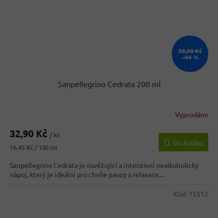
59,30 Kč
–44 %
Sanpellegrino Cedrata 200 ml
Vyprodáno
32,90 Kč
/ ks
Do košíku
Měrná
16,45 Kč / 100 ml
cena:
Sanpellegrino Cedrata je osvěžující a intenzivní nealkoholický
nápoj, který je ideální pro chvíle pauzy a relaxace....
Kód:
15512