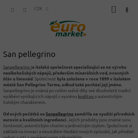
Přejít
NÁKUP
na
CZK
obsah
KOŠÍK
San pellegrino
Sanpellegrino
j
e italská společnost specializující se na výrobu
nealkoholických nápojů, především minerálních vod, ovocných
šťáv a limonád
. Společnost
byla založena v roce 1899 v italském
městě San Pellegrino Terme, odkud také pochází její jméno
.
Sanpellegrino je známá po celém světě díky své dlouholeté tradici
vyrábění vynikajících nápojů s vysokou
kvalitou
a autentickým
italským charakterem.
Od svých počátků se
Sanpellegrino
zaměřila na využití přírodních
surovin a kvalitních ingrediencí
. Jejich produkty jsou známé svou
čerstvostí, autentickým chutím a jedinečným stylem. Společnost si
zakládá na inovaci a neustálém hledání nových způsobů, jak přinášet
radost z pití a osvěžení svým zákazníkům.