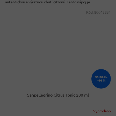
5
autentickou a výraznou chutí citronů. Tento nápoj je...
hvězdiček.
Kód:
80048831
59,30 Kč
–44 %
Sanpellegrino Citrus Tonic 200 ml
Vyprodáno