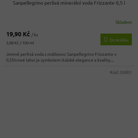
Sanpellegrino perlivá minerální voda Frizzante 0,5 l
Skladem
19,90 Kč
/ ks
Do košíku
Měrná
3,98 Kč / 100 ml
cena:
Jemně perlivá voda s noblesou: Sanpellegrino Frizzante v
0,5litrové lahvi je symbolem italské elegance a kvality....
Kód:
26801