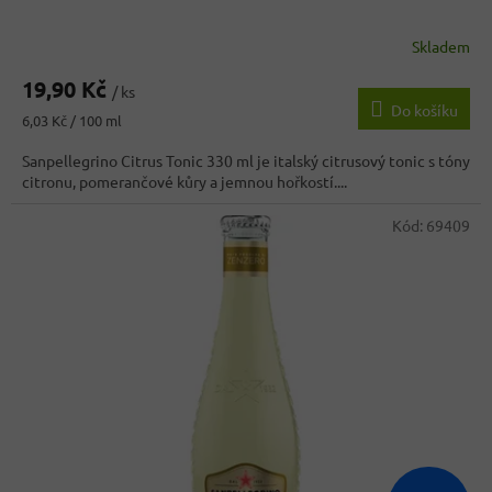
Skladem
19,90 Kč
/ ks
Do košíku
Měrná
6,03 Kč / 100 ml
cena:
Sanpellegrino Citrus Tonic 330 ml je italský citrusový tonic s tóny
citronu, pomerančové kůry a jemnou hořkostí....
Kód:
69409