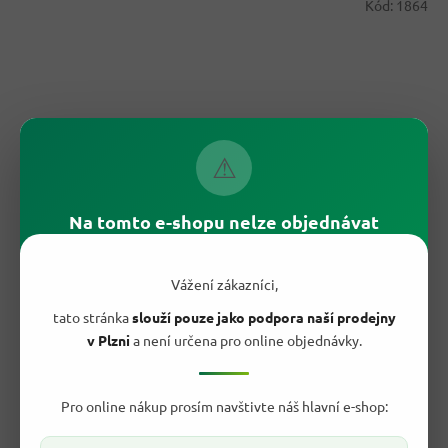
Kód:
1864
⚠
Na tomto e-shopu nelze objednávat
59,30 Kč
–44 %
Vážení zákazníci,
tato stránka
slouží pouze jako podpora naší prodejny
Sanpellegrino perlivá minerální voda 750 ml
v Plzni
a není určena pro online objednávky.
Skladem
Průměrné
Pro online nákup prosím navštivte náš hlavní e-shop:
hodnocení
32,90 Kč
produktu
/ ks
Do košíku
je