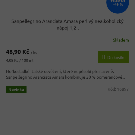
96,80 Kč
–49 %
Sanpellegrino Aranciata Amara perlivý nealkoholický
nápoj 1,2 l
Skladem
48,90 Kč
/ ks
Do košíku
Měrná
4,08 Kč / 100 ml
cena:
Hořkosladké italské osvěžení, které nepůsobí přeslazeně.
Sanpellegrino Aranciata Amara kombinuje 20 % pomerančové...
Kód:
16897
Novinka