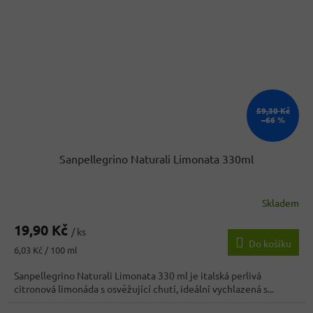
59,30 Kč
–66 %
Sanpellegrino Naturali Limonata 330ml
Skladem
19,90 Kč
/ ks
Do košíku
Měrná
6,03 Kč / 100 ml
cena:
Sanpellegrino Naturali Limonata 330 ml je italská perlivá
citronová limonáda s osvěžující chutí, ideální vychlazená s...