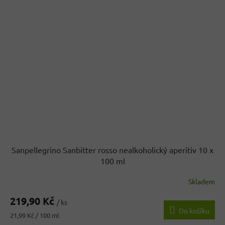
Sanpellegrino Sanbitter rosso nealkoholický aperitiv 10 x
100 ml
Skladem
219,90 Kč
/ ks
Do košíku
Měrná
21,99 Kč / 100 ml
cena: