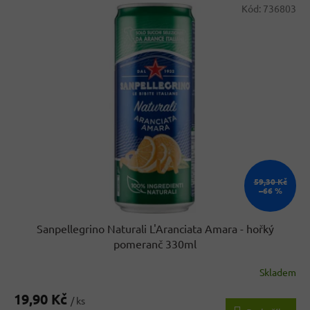
V
p
Kód:
736803
ý
r
p
o
i
d
s
u
p
k
r
t
o
ů
d
u
k
t
ů
59,30 Kč
–66 %
Sanpellegrino Naturali L'Aranciata Amara - hořký
pomeranč 330ml
Skladem
19,90 Kč
/ ks