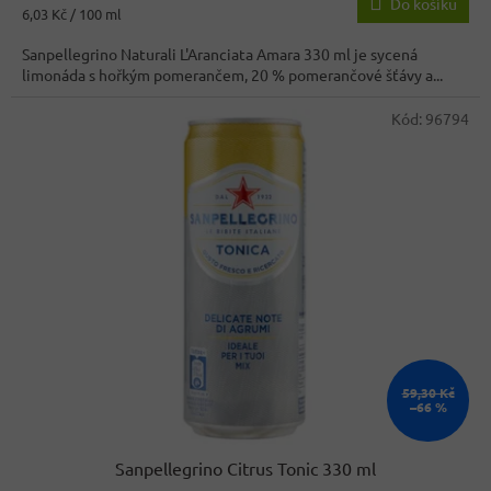
Do košíku
Měrná
6,03 Kč / 100 ml
cena:
Sanpellegrino Naturali L'Aranciata Amara 330 ml je sycená
limonáda s hořkým pomerančem, 20 % pomerančové šťávy a...
Kód:
96794
59,30 Kč
–66 %
Sanpellegrino Citrus Tonic 330 ml