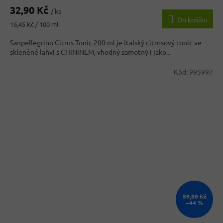
32,90 Kč
/ ks
Do košíku
Měrná
16,45 Kč / 100 ml
cena:
Sanpellegrino Citrus Tonic 200 ml je italský citrusový tonic ve
skleněné lahvi s CHININEM, vhodný samotný i jako...
Kód:
995997
59,30 Kč
–44 %