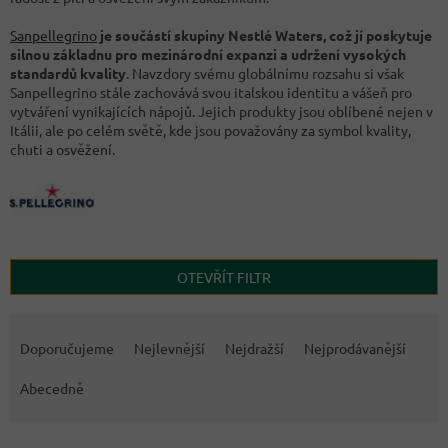
Sanpellegrino
je součástí skupiny Nestlé Waters, což jí poskytuje
silnou základnu pro mezinárodní expanzi a udržení vysokých
standardů kvality
. Navzdory svému globálnímu rozsahu si však
Sanpellegrino stále zachovává svou italskou identitu a vášeň pro
vytváření vynikajících nápojů. Jejich produkty jsou oblíbené nejen v
Itálii, ale po celém světě, kde jsou považovány za symbol kvality,
chuti a osvěžení.
OTEVŘÍT FILTR
Ř
a
Doporučujeme
Nejlevnější
Nejdražší
Nejprodávanější
z
e
Abecedně
n
í