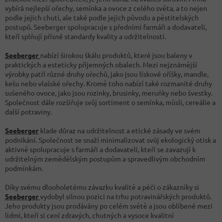
vybírá nejlepší ořechy, semínka a ovoce z celého světa, a to nejen
podle jejich chuti, ale také podle jejich původu a pěstitelských
postupů. Seeberger spolupracuje s předními farmáři a dodavateli,
kteří splňují přísné standardy kvality a udržitelnosti.
Seeberger
nabízí širokou škálu produktů, které jsou baleny v
praktických a esteticky příjemných obalech. Mezi nejznámější
výrobky patří různé druhy ořechů, jako jsou lískové oříšky, mandle,
kešu nebo vlašské ořechy. Kromě toho nabízí také rozmanité druhy
sušeného ovoce, jako jsou rozinky, brusinky, meruňky nebo švestky.
Společnost dále rozšiřuje svůj sortiment o semínka, müsli, cereálie a
další potraviny.
Seeberger
klade důraz na udržitelnost a etické zásady ve svém
podnikání. Společnost se snaží minimalizovat svůj ekologický otisk a
aktivně spolupracuje s farmáři a dodavateli, kteří se zavazují k
udržitelným zemědělským postupům a spravedlivým obchodním
podmínkám.
Díky svému dlouholetému závazku kvalitě a péči o zákazníky si
Seeberger
vydobyl silnou pozici na trhu potravinářských produktů.
Jeho produkty jsou prodávány po celém světě a jsou oblíbené mezi
lidmi, kteří si cení zdravých, chutných a vysoce kvalitní