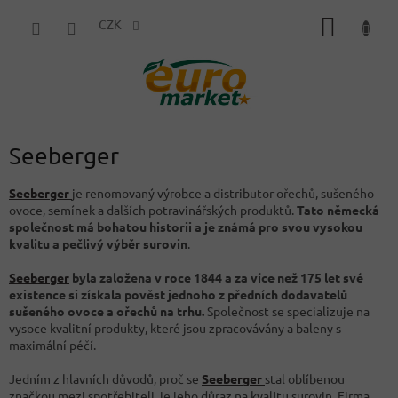
Přejít
NÁKUP
na
CZK
obsah
KOŠÍK
Seeberger
Seeberger
je renomovaný výrobce a distributor ořechů, sušeného
ovoce, semínek a dalších potravinářských produktů.
Tato německá
společnost má bohatou historii a je známá pro svou vysokou
kvalitu a pečlivý výběr surovin
.
Seeberger
byla založena v roce 1844 a za více než 175 let své
existence si získala pověst jednoho z předních dodavatelů
sušeného ovoce a ořechů na trhu.
Společnost se specializuje na
vysoce kvalitní produkty, které jsou zpracovávány a baleny s
maximální péčí.
Jedním z hlavních důvodů, proč se
Seeberger
stal oblíbenou
značkou mezi spotřebiteli, je jeho důraz na kvalitu surovin. Firma