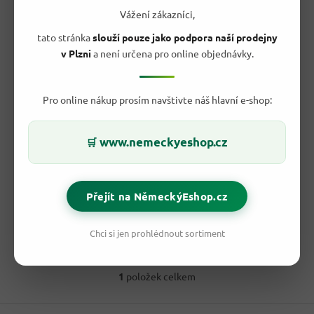
d
Vážení zákazníci,
u
k
tato stránka
slouží pouze jako podpora naší prodejny
t
v Plzni
a není určena pro online objednávky.
ů
49,30 Kč
–31 %
Pro online nákup prosím navštivte náš hlavní e-shop:
Seeberger Popcorn do mikrovlnky - sladký 100g
- originál
z Německa
www.nemeckyeshop.cz
🛒
Skladem
Průměrné
hodnocení
33,90 Kč
produktu
/ ks
Přejít na NěmeckýEshop.cz
Do košíku
je
Měrná
33,90 Kč / 100 g
4,0
cena:
z
Klasický popcorn. Popcorn do mikrovlnné trouby Seeberger je
Chci si jen prohlédnout sortiment
5
pravděpodobně nejoblíbenějším popcornem. Pokud máte...
hvězdiček.
1
položek celkem
O
v
Z
l