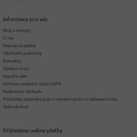
á
á
d
p
a
a
Informace pro vás
c
t
í
Blog a recepty
í
p
O nás
r
v
Doprava & platby
k
Obchodní podmínky
y
Kontakty
v
ý
Výdejní místo
p
Napište nám
i
Ochrana osobních údajů GDPR
s
u
Hodnocení obchodu
Podmínky uplatnění práv z vadného plnění a reklamační řád
Velkoobchod
Přijímáme online platby