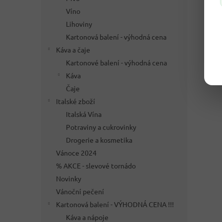
Víno
Lihoviny
Kartonová balení - výhodná cena
Káva a čaje
Kartonové balení - výhodná cena
Káva
Čaje
Italské zboží
Italská Vína
Potraviny a cukrovinky
Drogerie a kosmetika
Vánoce 2024
% AKCE - slevové tornádo
Novinky
Vánoční pečení
Kartonová balení - VÝHODNÁ CENA !!!
Káva a nápoje