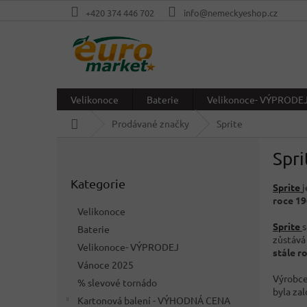
Přejít
+420 374 446 702
info@nemeckyeshop.cz
na
obsah
Velikonoce
Baterie
Velikonoce- VÝPRODE
Domů
Prodávané značky
Sprite
P
Spri
o
Přeskočit
s
Kategorie
kategorie
Sprite
t
roce 1
r
Velikonoce
a
Sprite
s
Baterie
n
zůstává
Velikonoce- VÝPRODEJ
n
stále r
í
Vánoce 2025
p
Výrobce
% slevové tornádo
byla za
a
Kartonová balení - VÝHODNÁ CENA