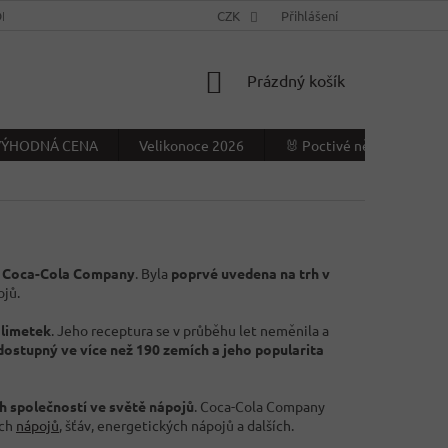
NÍ PODMÍNKY
KONTAKTY
CZK
VÝDEJNÍ MÍSTO
Přihlášení
NAPIŠTE NÁ
NÁKUPNÍ
Prázdný košík
KOŠÍK
- VÝHODNÁ CENA
Velikonoce 2026
🐰 Poctivé německé Veliko
he Coca-Cola Company
. Byla
poprvé uvedena na trh v
ojů.
 limetek
. Jeho receptura se v průběhu let neměnila a
dostupný ve více než 190 zemích a jeho popularita
ch společností ve světě nápojů
. Coca-Cola Company
ých
nápojů
, šťáv, energetických nápojů a dalších.