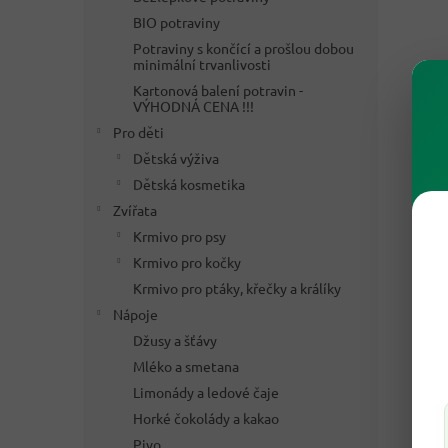
BIO potraviny
Potraviny s končící a prošlou dobou
minimální trvanlivosti
Kartonová balení potravin -
VÝHODNÁ CENA !!!
Pro děti
Dětská výživa
Dětská kosmetika
Zvířata
Krmivo pro psy
Krmivo pro kočky
Krmivo pro ptáky, křečky a králíky
Nápoje
Džusy a šťávy
Mléko a smetana
Limonády a ledové čaje
Horké čokolády a kakao
Pivo