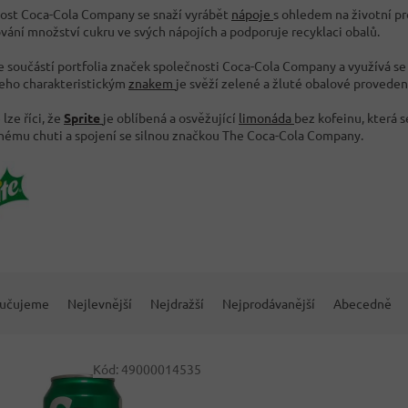
ost Coca-Cola Company se snaží vyrábět
nápoje
s ohledem na životní pr
ování množství cukru ve svých nápojích a podporuje recyklaci obalů.
e součástí portfolia značek společnosti Coca-Cola Company a využívá 
Jeho charakteristickým
znakem
je svěží zelené a žluté obalové proveden
lze říci, že
Sprite
je oblíbená a osvěžující
limonáda
bez kofeinu, která 
nému chuti a spojení se silnou značkou The Coca-Cola Company.
učujeme
Nejlevnější
Nejdražší
Nejprodávanější
Abecedně
Kód:
49000014535