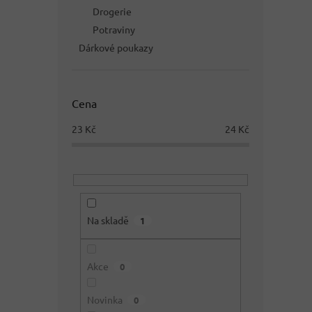
Drogerie
Potraviny
Dárkové poukazy
Cena
23
Kč
24
Kč
Na skladě
1
Akce
0
Novinka
0