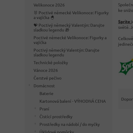
n
Společn
Velikonoce 2026
e
ke sniž
🐰 Poctivé německé Velikonoce: Figurky
l
a vajíčka 🐣
Sprite
j
💝 Poctivý německý Valentýn: Darujte
světě. 
sladkou legendu 🎁
Poctivé německé Velikonoce: Figurky a
Celkově 
vajíčka
jedineč
Poctivý německý Valentýn: Darujte
sladkou legendu
Technické položky
Vánoce 2026
Čerstvé pečivo
Domácnost
Ř
Baterie
a
Dopor
Kartonová balení - VÝHODNÁ CENA
z
Praní
e
V
Čistící prostředky
n
ý
í
Prostředky na nádobí / do myčky
p
p
Úklidové pomůcky