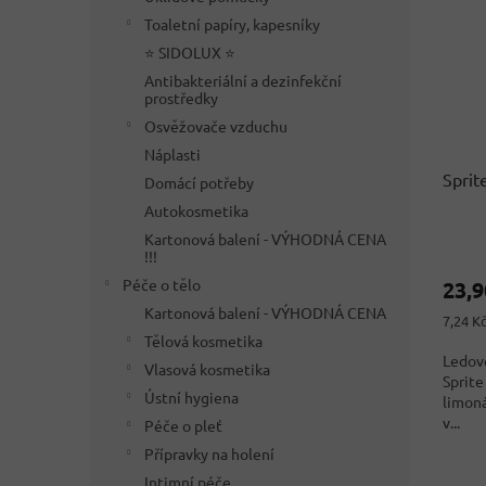
i
r
Toaletní papíry, kapesníky
s
o
⭐ SIDOLUX ⭐
p
d
Antibakteriální a dezinfekční
r
u
prostředky
o
k
Osvěžovače vzduchu
d
t
u
Náplasti
ů
k
Sprit
Domácí potřeby
t
Autokosmetika
ů
Kartonová balení - VÝHODNÁ CENA
Průmě
!!!
hodno
Péče o tělo
23,
produ
je
Kartonová balení - VÝHODNÁ CENA
Měrná
7,24 Kč
5,0
cena:
Tělová kosmetika
z
Ledově
Vlasová kosmetika
5
Sprite
hvězdi
Ústní hygiena
limoná
v...
Péče o pleť
Přípravky na holení
Intimní péče