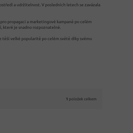
ostředí a udržitelnost. V posledních letech se zavázala
se pro propagaci a marketingové kampaně po celém
í, které je snadno rozpoznatelné.
se těší velké popularitě po celém světě díky svému
1
položek celkem