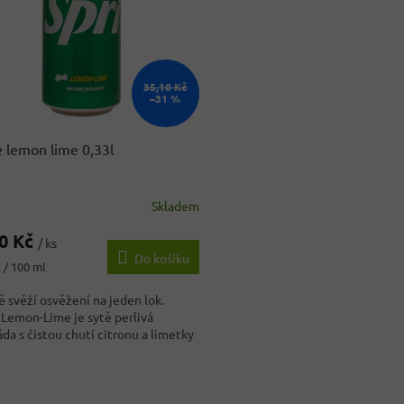
35,10 Kč
–31 %
e lemon lime 0,33l
Skladem
rné
cení
90 Kč
ktu
/ ks
Do košíku
 / 100 ml
 svěží osvěžení na jeden lok.
 Lemon-Lime je sytě perlivá
ček.
da s čistou chutí citronu a limetky
O