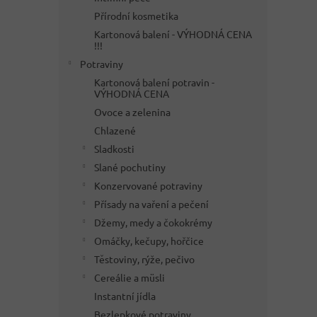
Přírodní kosmetika
Kartonová balení - VÝHODNÁ CENA
!!!
Potraviny
Kartonová balení potravin -
VÝHODNÁ CENA
Ovoce a zelenina
Chlazené
Sladkosti
Slané pochutiny
Konzervované potraviny
Přísady na vaření a pečení
Džemy, medy a čokokrémy
Omáčky, kečupy, hořčice
Těstoviny, rýže, pečivo
Cereálie a müsli
Instantní jídla
Bezlepkové potraviny