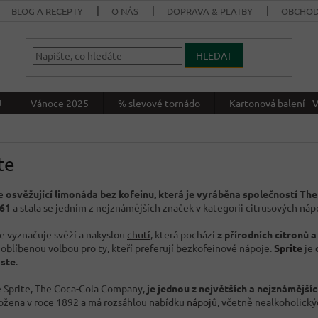
BLOG A RECEPTY
O NÁS
DOPRAVA & PLATBY
OBCHOD
HLEDAT
J
Vánoce 2025
% slevové tornádo
Kartonová balení 
te
je
osvěžující limonáda bez kofeinu, která je vyráběna společností T
961
a stala se jedním z nejznámějších značek v kategorii citrusových náp
e vyznačuje svěží a nakyslou
chutí
, která pochází
z přírodních citronů a
 oblíbenou volbou pro ty, kteří preferují bezkofeinové nápoje.
Sprite
je
oste
.
 Sprite, The Coca-Cola Company,
je jednou z největších a nejznámější
ložena v roce 1892 a má rozsáhlou nabídku
nápojů
, včetně nealkoholick