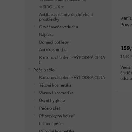
d
t
⭐ SIDOLUX ⭐
u
ů
Antibakteriální a dezinfekční
Vanis
k
prostředky
Powe
t
Osvěžovače vzduchu
ů
Náplasti
Domácí potřeby
159
Autokosmetika
Měrná
24,60 
Kartonová balení - VÝHODNÁ CENA
cena:
!!!
Vanis
Péče o tělo
čistič
Kartonová balení - VÝHODNÁ CENA
odstra
Tělová kosmetika
Vlasová kosmetika
Ústní hygiena
Péče o pleť
Přípravky na holení
Intimní péče
Přírodní kosmetika