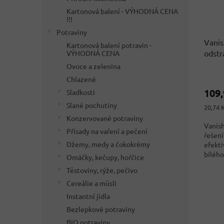
Kartonová balení - VÝHODNÁ CENA
!!!
Potraviny
Vanis
Kartonová balení potravin -
odstr
VÝHODNÁ CENA
Něme
Ovoce a zelenina
Chlazené
109
Sladkosti
Slané pochutiny
Měrná
20,74 K
cena:
Konzervované potraviny
Vanish
Přísady na vaření a pečení
řešení
Džemy, medy a čokokrémy
efekti
bílého.
Omáčky, kečupy, hořčice
Těstoviny, rýže, pečivo
Cereálie a müsli
Instantní jídla
Bezlepkové potraviny
BIO potraviny