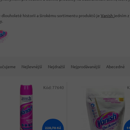
é dlouholeté historii a širokému sortimentu produktů je
Vanish
jedním z 
y.
učujeme
Nejlevnější
Nejdražší
Nejprodávanější
Abecedně
Kód:
77640
K
228,70 Kč
1