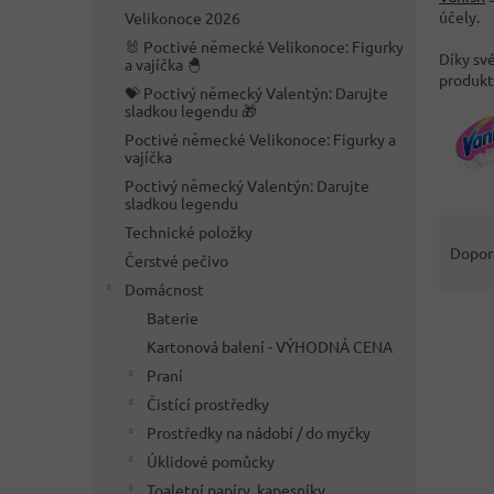
n
účely.
Velikonoce 2026
e
🐰 Poctivé německé Velikonoce: Figurky
l
Díky sv
a vajíčka 🐣
produkt
💝 Poctivý německý Valentýn: Darujte
sladkou legendu 🎁
Poctivé německé Velikonoce: Figurky a
vajíčka
Poctivý německý Valentýn: Darujte
sladkou legendu
Ř
Technické položky
a
Dopor
Čerstvé pečivo
z
Domácnost
e
V
Baterie
n
ý
í
Kartonová balení - VÝHODNÁ CENA
p
p
Praní
i
r
Čistící prostředky
s
o
Prostředky na nádobí / do myčky
p
d
Úklidové pomůcky
r
u
o
k
Toaletní papíry, kapesníky