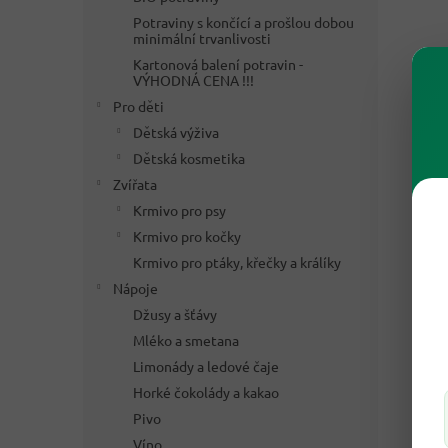
Potraviny s končící a prošlou dobou
minimální trvanlivosti
Kartonová balení potravin -
VÝHODNÁ CENA !!!
Pro děti
Dětská výživa
Dětská kosmetika
Zvířata
Krmivo pro psy
Krmivo pro kočky
Krmivo pro ptáky, křečky a králíky
Nápoje
Džusy a šťávy
Mléko a smetana
Limonády a ledové čaje
Horké čokolády a kakao
Pivo
Víno