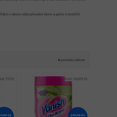
lídrů v oboru odstraňování skvrn a péče o textilní
4
položek celkem
ód:
7078
Kód:
5000976
19,80 Kč
240,80 Kč