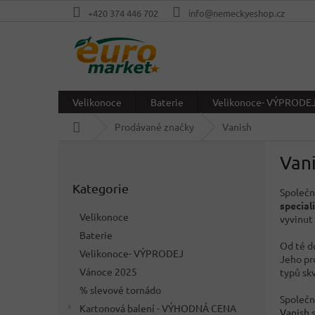
Přejít
+420 374 446 702
info@nemeckyeshop.cz
na
obsah
Velikonoce
Baterie
Velikonoce- VÝPRODE
Domů
Prodávané značky
Vanish
P
Van
o
Přeskočit
s
Kategorie
kategorie
Společn
t
special
r
Velikonoce
vyvinut
a
Baterie
n
Od té d
Velikonoce- VÝPRODEJ
n
Jeho pr
í
Vánoce 2025
typů skv
p
% slevové tornádo
Společ
a
Kartonová balení - VÝHODNÁ CENA
Vanish
s