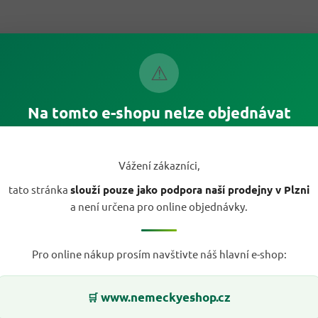
a
c
í
p
r
⚠
v
k
y
v
Na tomto e-shopu nelze objednávat
ý
p
i
s
Vážení zákazníci,
u
tato stránka
slouží pouze jako podpora naší prodejny v Plzni
a není určena pro online objednávky.
Pro online nákup prosím navštivte náš hlavní e-shop:
www.nemeckyeshop.cz
🛒