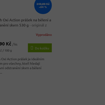
240,80 Kč
–54 %
h Oxi Action prášek na bělení a
anění skvrn 530 g
- originál z
cka
Vyprodáno
,90 Kč
/ ks
Do košíku
č / 100 g
 Oxi Action prášek je ideálním
m pro všechny, kteří hledají
vní odstranění skvrn a bělení
..
O
v
l
á
d