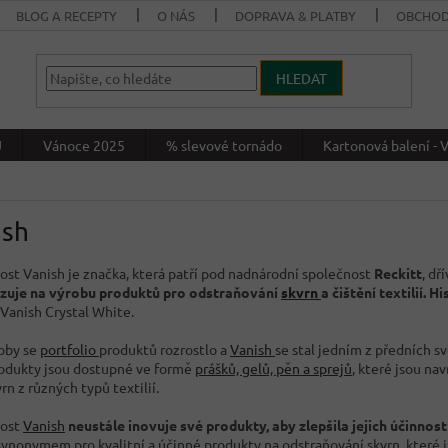
BLOG A RECEPTY
O NÁS
DOPRAVA & PLATBY
OBCHOD
HLEDAT
J
Vánoce 2025
% slevové tornádo
Kartonová balení 
ish
ost Vanish je značka, která patří pod nadnárodní společnost
Reckitt
, dř
izuje na výrobu produktů pro odstraňování
skvrn
a čištění textilií.
Hi
 Vanish Crystal White.
oby se
portfolio
produktů rozrostlo a
Vanish
se stal jedním z předních 
odukty jsou dostupné ve formě
prášků, gelů, pěn a sprejů
, které jsou na
rn z různých typů textilií.
nost
Vanish
neustále inovuje své produkty, aby zlepšila jejich účinnos
ynonymem pro kvalitní a účinné produkty na odstraňování skvrn, které