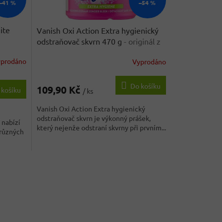
–41 %
–54 %
ite
Vanish Oxi Action Extra hygienický
odstraňovač skvrn 470 g
- originál z
Německa
yprodáno
Vyprodáno
Do košíku
109,90 Kč
 košíku
/ ks
Vanish Oxi Action Extra hygienický
odstraňovač skvrn je výkonný prášek,
 nabízí
který nejenže odstraní skvrny při prvním...
 různých