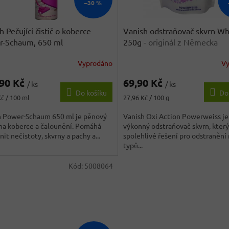
–30 %
h Pečující čistič o koberce
Vanish odstraňovač skvrn Wh
r-Schaum, 650 ml
250g
- originál z Německa
Vyprodáno
V
,90 Kč
69,90 Kč
/ ks
/ ks
Do košíku
Do
Měrná
Kč / 100 ml
27,96 Kč / 100 g
cena:
h Power-Schaum 650 ml je pěnový
Vanish Oxi Action Powerweiss je
 na koberce a čalounění. Pomáhá
výkonný odstraňovač skvrn, který
nit nečistoty, skvrny a pachy a...
spolehlivé řešení pro odstranění
typů...
Kód:
5008064