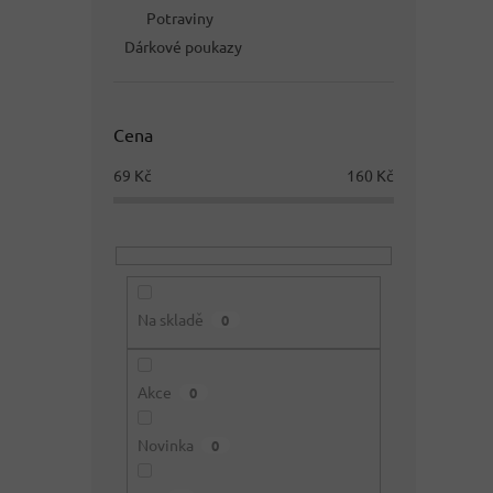
Potraviny
Dárkové poukazy
Cena
69
Kč
160
Kč
Na skladě
0
Akce
0
Novinka
0