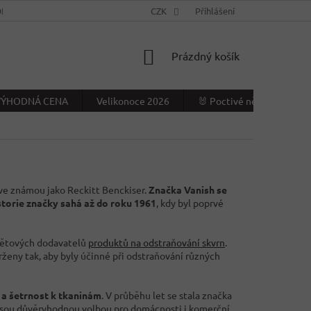
NÍ PODMÍNKY
KONTAKTY
CZK
VÝDEJNÍ MÍSTO
Přihlášení
NAPIŠTE NÁ
NÁKUPNÍ
Prázdný košík
KOŠÍK
- VÝHODNÁ CENA
Velikonoce 2026
🐰 Poctivé německé Veliko
íve známou jako Reckitt Benckiser.
Značka Vanish se
storie značky sahá až do roku 1961
, kdy byl poprvé
světových dodavatelů
produktů na odstraňování skvrn
.
vrženy tak, aby byly účinné při odstraňování různých
t a šetrnost k tkaninám
. V průběhu let se stala značka
 jsou důvěryhodnou volbou pro domácnosti i komerční