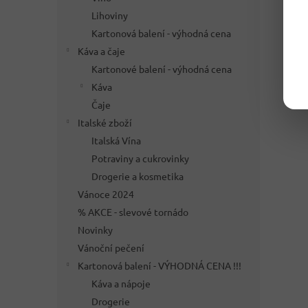
Lihoviny
Kartonová balení - výhodná cena
Káva a čaje
Kartonové balení - výhodná cena
Káva
Čaje
Italské zboží
Italská Vína
Potraviny a cukrovinky
Drogerie a kosmetika
Vánoce 2024
% AKCE - slevové tornádo
Novinky
Vánoční pečení
Kartonová balení - VÝHODNÁ CENA !!!
Káva a nápoje
Drogerie