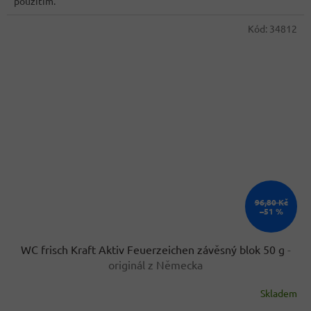
použitím.
Kód:
34812
96,80 Kč
–51 %
WC frisch Kraft Aktiv Feuerzeichen závěsný blok 50 g
-
originál z Německa
Skladem