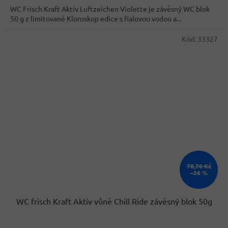
WC Frisch Kraft Aktiv Luftzeichen Violette je závěsný WC blok
50 g z limitované Kloroskop edice s fialovou vodou a...
Kód:
33327
78,70 Kč
–36 %
WC frisch Kraft Aktiv vůně Chill Ride závěsný blok 50g