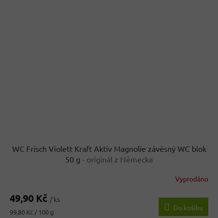
WC Frisch Violett Kraft Aktiv Magnolie závěsný WC blok
50 g
- originál z Německa
Vyprodáno
49,90 Kč
/ ks
Do košíku
Měrná
99,80 Kč / 100 g