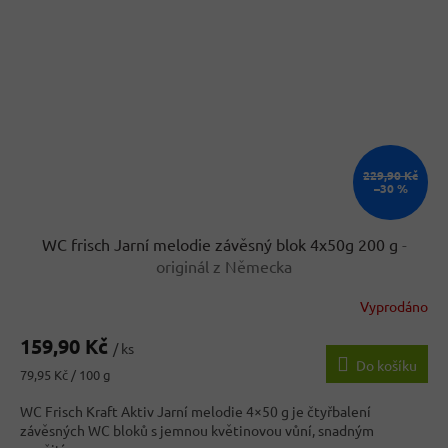
229,90 Kč
–30 %
WC frisch Jarní melodie závěsný blok 4x50g 200 g
-
originál z Německa
Vyprodáno
159,90 Kč
/ ks
Do košíku
Měrná
79,95 Kč / 100 g
cena:
WC Frisch Kraft Aktiv Jarní melodie 4×50 g je čtyřbalení
závěsných WC bloků s jemnou květinovou vůní, snadným