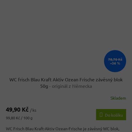
78,70 Kč
–36 %
WC frisch Blau Kraft Aktiv Ozean Frische závěsný blok
50g
- originál z Německa
Skladem
Průměrné
hodnocení
49,90 Kč
produktu
/ ks
Do košíku
je
Měrná
99,80 Kč / 100 g
5,0
cena:
z
WC Frisch Blau Kraft-Aktiv Ozean-Frische je závěsný WC blok,