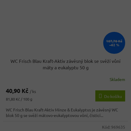
107,70 Kč
–62 %
WC Frisch Blau Kraft-Aktiv závěsný blok se svěží vůní
máty a eukalyptu 50 g
Skladem
40,90 Kč
/ ks
Do košíku
Měrná
81,80 Kč / 100 g
cena:
WC Frisch Blau Kraft-Aktiv Minze & Eukalyptus je závěsný WC
blok 50 g se svěží mátovo-eukalyptovou vůní, čisticí...
Kód:
969635