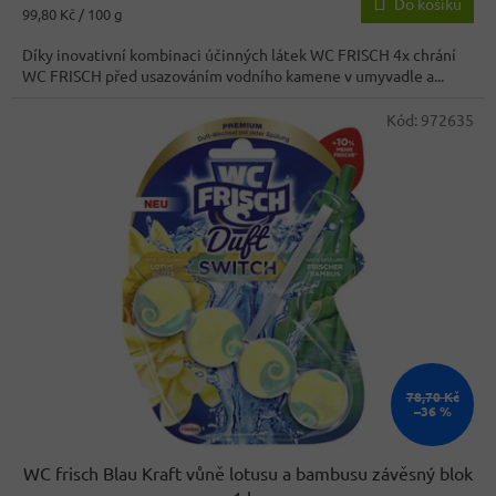
Do košíku
je
Měrná
99,80 Kč / 100 g
3,5
cena:
z
Díky inovativní kombinaci účinných látek WC FRISCH 4x chrání
5
WC FRISCH před usazováním vodního kamene v umyvadle a...
hvězdiček.
Kód:
972635
78,70 Kč
–36 %
WC frisch Blau Kraft vůně lotusu a bambusu závěsný blok