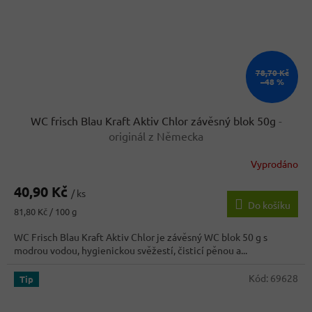
78,70 Kč
–48 %
WC frisch Blau Kraft Aktiv Chlor závěsný blok 50g
-
originál z Německa
Vyprodáno
Průměrné
hodnocení
40,90 Kč
produktu
/ ks
Do košíku
je
Měrná
81,80 Kč / 100 g
5,0
cena:
z
WC Frisch Blau Kraft Aktiv Chlor je závěsný WC blok 50 g s
5
modrou vodou, hygienickou svěžestí, čisticí pěnou a...
hvězdiček.
Kód:
69628
Tip