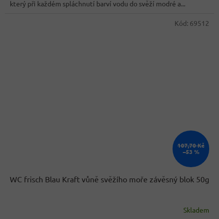
5
který při každém spláchnutí barví vodu do svěží modré a...
hvězdiček.
Kód:
69512
107,70 Kč
–53 %
WC frisch Blau Kraft vůně svěžího moře závěsný blok 50g
Skladem