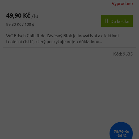
Vyprodáno
49,90 Kč
/ ks
Do košíku
Měrná
99,80 Kč / 100 g
cena:
WC Frisch Chill Ride Závěsný Blok je inovativní a efektivní
toaletní čistič, který poskytuje nejen důkladnou...
Kód:
9635
78,70 Kč
–36 %