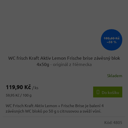
193,60 Kč
–38 %
WC frisch Kraft Aktiv Lemon Frische brise závěsný blok
4x50g
- originál z Německa
Skladem
119,90 Kč
/ ks
Do košíku
Měrná
59,95 Kč / 100 g
cena:
WC Frisch Kraft Aktiv Lemon + Frische Brise je balení 4
závěsných WC bloků po 50 g s citrusovou a svěží vůní.
Kód:
4805