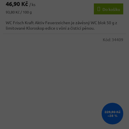
46,90 Kč
/ ks
Do košíku
Měrná
93,80 Kč / 100 g
cena:
WC Frisch Kraft Aktiv Feuerzeichen je závěsný WC blok 50 g z
limitované Kloroskop edice s vůní a čisticí pěnou.
Kód:
34409
229,90 Kč
–38 %