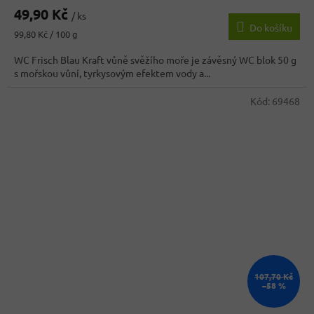
49,90 Kč
/ ks
Do košíku
Měrná
99,80 Kč / 100 g
cena:
WC Frisch Blau Kraft vůně svěžího moře je závěsný WC blok 50 g
s mořskou vůní, tyrkysovým efektem vody a...
Kód:
69468
107,70 Kč
–58 %