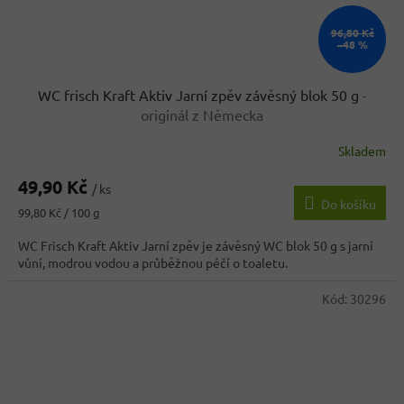
96,80 Kč
–48 %
WC frisch Kraft Aktiv Jarní zpěv závěsný blok 50 g
-
originál z Německa
Skladem
49,90 Kč
/ ks
Do košíku
Měrná
99,80 Kč / 100 g
cena:
WC Frisch Kraft Aktiv Jarní zpěv je závěsný WC blok 50 g s jarní
vůní, modrou vodou a průběžnou péčí o toaletu.
Kód:
30296