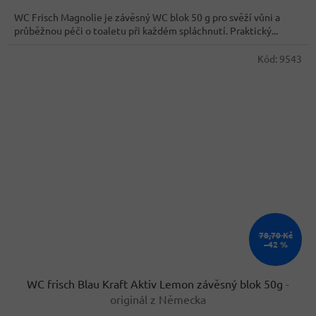
cena:
WC Frisch Magnolie je závěsný WC blok 50 g pro svěží vůni a
průběžnou péči o toaletu při každém spláchnutí. Praktický...
Kód:
9543
78,70 Kč
–42 %
WC frisch Blau Kraft Aktiv Lemon závěsný blok 50g
-
originál z Německa