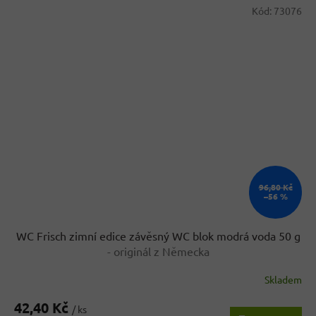
Kód:
73076
96,80 Kč
–56 %
WC Frisch zimní edice závěsný WC blok modrá voda 50 g
- originál z Německa
Skladem
42,40 Kč
/ ks