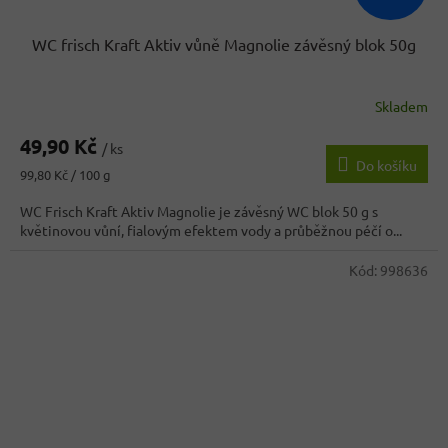
WC frisch Kraft Aktiv vůně Magnolie závěsný blok 50g
Skladem
49,90 Kč
/ ks
Do košíku
Měrná
99,80 Kč / 100 g
cena:
WC Frisch Kraft Aktiv Magnolie je závěsný WC blok 50 g s
květinovou vůní, fialovým efektem vody a průběžnou péčí o...
Kód:
998636