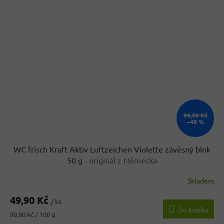
96,80 Kč
–48 %
WC frisch Kraft Aktiv Luftzeichen Violette závěsný blok
50 g
- originál z Německa
Skladem
49,90 Kč
/ ks
Do košíku
Měrná
99,80 Kč / 100 g
cena: