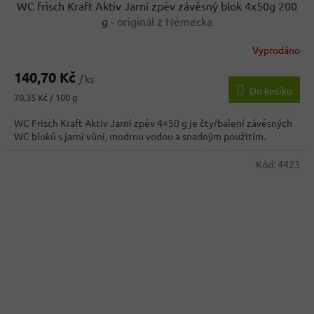
WC frisch Kraft Aktiv Jarní zpěv závěsný blok 4x50g 200
g
- originál z Německa
Vyprodáno
140,70 Kč
/ ks
Do košíku
Měrná
70,35 Kč / 100 g
cena:
WC Frisch Kraft Aktiv Jarní zpěv 4×50 g je čtyřbalení závěsných
WC bloků s jarní vůní, modrou vodou a snadným použitím.
Kód:
4423