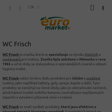
Přejít
NÁKUP
na
CZK
obsah
KOŠÍK
WC Frisch
WC Frisch
je značka, která se
specializuje
na výrobu
čistících
a
osvěžovačů
pro toalety.
Značka byla založena v Německu v roce
1965
a od té doby se stala jednou z nejznámějších značek v oblasti
hygieny toalet.
WC Frisch
nabízí širokou škálu produktů pro
čištění
a
osvěžení
toalety, jako například tablety, gely, spreje, kapsle a další. Tyto
produkty se zaměřují na různé úkoly, jako je odstraňování nečistot,
předcházení tvorbě vodního kamene, neutralizace nepříjemných
zápachů a vytváření příjemné vůně v toaletě.
WC Frisch
se snaží vyrábět produkty,
které jsou efektivní a
zároveň šetrné k životnímu prostředí
. V posledních letech se