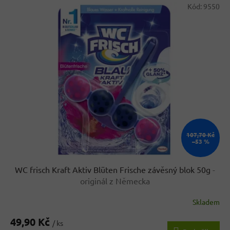
V
p
Kód:
9550
ý
r
p
o
i
d
s
u
p
k
r
t
o
ů
d
u
k
t
ů
107,70 Kč
–53 %
WC frisch Kraft Aktiv Blüten Frische závěsný blok 50g
-
originál z Německa
Skladem
Průměrné
hodnocení
49,90 Kč
produktu
/ ks