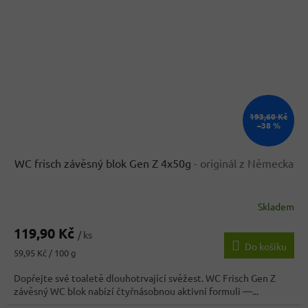
193,60 Kč
–38 %
WC frisch závěsný blok Gen Z 4x50g
- originál z Německa
Skladem
119,90 Kč
/ ks
Do košíku
Měrná
59,95 Kč / 100 g
cena:
Dopřejte své toaletě dlouhotrvající svěžest. WC Frisch Gen Z
závěsný WC blok nabízí čtyřnásobnou aktivní formuli —...