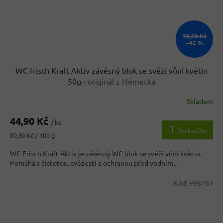
78,70 Kč
–42 %
WC frisch Kraft Aktiv závěsný blok se svěží vůní květin
50g
- originál z Německa
Skladem
44,90 Kč
/ ks
Do košíku
Měrná
89,80 Kč / 100 g
cena:
WC Frisch Kraft Aktiv je závěsný WC blok se svěží vůní květin.
Pomáhá s čistotou, svěžestí a ochranou před vodním...
Kód:
998781