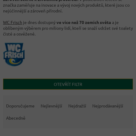
značka zaměřuje na inovace a vývoj nových produktů, které jsou co
nejúčinnější a zároveň přírodní.
WC Frisch
je dnes dostupný
ve více než 70 zemích světa
a je
oblíbeným výběrem pro miliony lidí, kteří se snaží udržet své toalety
čisté a osvěžené.
OTEVŘÍT FILTR
Ř
a
Doporučujeme
Nejlevnější
Nejdražší
Nejprodávanější
z
e
Abecedně
n
í