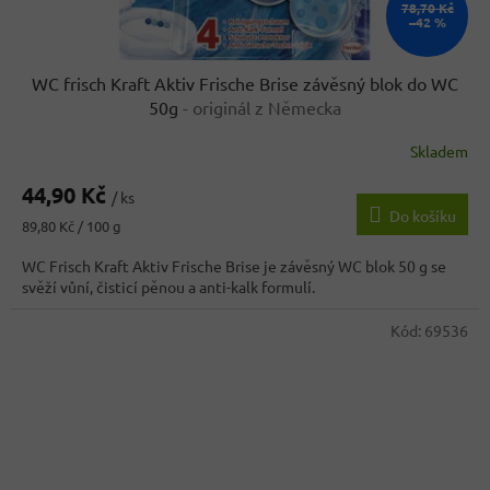
78,70 Kč
–42 %
WC frisch Kraft Aktiv Frische Brise závěsný blok do WC
50g
- originál z Německa
Skladem
44,90 Kč
/ ks
Do košíku
Měrná
89,80 Kč / 100 g
cena:
WC Frisch Kraft Aktiv Frische Brise je závěsný WC blok 50 g se
svěží vůní, čisticí pěnou a anti-kalk formulí.
Kód:
69536