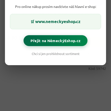
Pro online nákup prosím navštivte náš hlavní e-shop:
WC frisch Blau Kraft vůně květin závěsný blok 50g
www.nemeckyeshop.cz
🛒
Skladem
49,90 Kč
/ ks
Přejít na NěmeckýEshop.cz
Do košíku
Měrná
99,80 Kč / 100 g
cena:
Chci si jen prohlédnout sortiment
Užijte si svěží a hygienicky čistou toaletu každý den. WC Frisch
Blau Kraft Aktiv je závěsný WC blok, který nabízí...
Kód:
59742