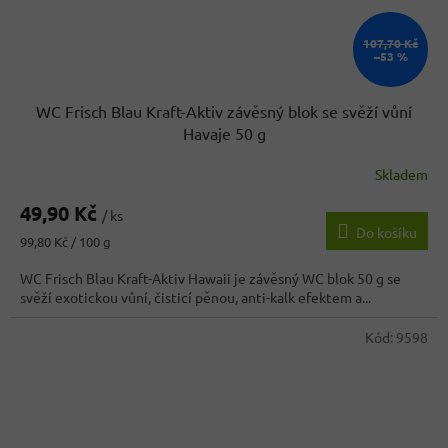
107,70 Kč
–53 %
WC Frisch Blau Kraft-Aktiv závěsný blok se svěží vůní
Havaje 50 g
Skladem
49,90 Kč
/ ks
Do košíku
Měrná
99,80 Kč / 100 g
cena:
WC Frisch Blau Kraft-Aktiv Hawaii je závěsný WC blok 50 g se
svěží exotickou vůní, čisticí pěnou, anti-kalk efektem a...
Kód:
9598