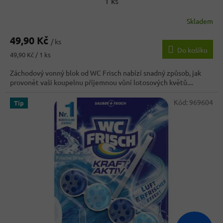
1 ks
Skladem
49,90 Kč
/ ks
Do košíku
Měrná
49,90 Kč / 1 ks
cena:
Záchodový vonný blok od WC Frisch nabízí snadný způsob, jak
provonět vaši koupelnu příjemnou vůní lotosových květů....
Kód:
969604
Tip