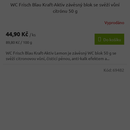
WC Frisch Blau Kraft-Aktiv závěsný blok se svěží vůní
citrónu 50 g
Vyprodáno
44,90 Kč
/ ks
Do košíku
Měrná
89,80 Kč / 100 g
cena:
WC Frisch Blau Kraft-Aktiv Lemon je závěsný WC blok 50 g se
svěží citronovou vůní, čisticí pěnou, anti-kalk efektem a...
Kód:
69482