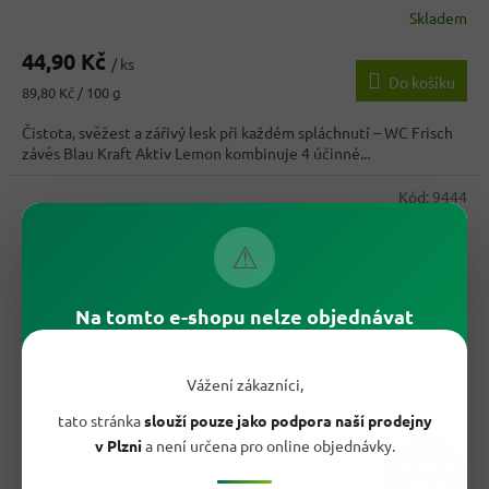
Skladem
44,90 Kč
/ ks
Do košíku
Měrná
89,80 Kč / 100 g
cena:
Čistota, svěžest a zářivý lesk při každém spláchnutí – WC Frisch
závěs Blau Kraft Aktiv Lemon kombinuje 4 účinné...
Kód:
9444
⚠
Na tomto e-shopu nelze objednávat
Vážení zákazníci,
tato stránka
slouží pouze jako podpora naší prodejny
v Plzni
a není určena pro online objednávky.
78,70 Kč
–36 %