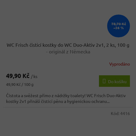
78,70 Kč
–36 %
WC Frisch čisticí kostky do WC Duo-Aktiv 2v1, 2 ks, 100 g
- originál z Německa
Vyprodáno
49,90 Kč
/ ks
Do košíku
Měrná
49,90 Kč / 100 g
cena:
Čistota a svěžest přímo z nádržky toalety! WC Frisch Duo-Aktiv
kostky 2v1 přináší čisticí pěnu a hygienickou ochranu...
Kód:
4416