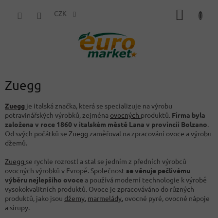
Přejít
NÁKUP
na
CZK
obsah
KOŠÍK
Zuegg
Zuegg
je italská značka, která se specializuje na výrobu
potravinářských výrobků, zejména
ovocných
produktů.
Firma byla
založena v roce 1860 v italském městě Lana v provincii Bolzano
.
Od svých počátků se
Zuegg
zaměřoval na zpracování ovoce a výrobu
džemů.
Zuegg
se rychle rozrostl a stal se jedním z předních výrobců
ovocných výrobků v Evropě. Společnost
se věnuje pečlivému
výběru nejlepšího ovoce
a používá moderní technologie k výrobě
vysokokvalitních produktů. Ovoce je zpracováváno do různých
produktů, jako jsou
džemy
,
marmelády
, ovocné pyré, ovocné nápoje
a sirupy.