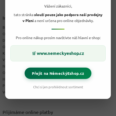
Z
á
Vážení zákazníci,
p
tato stránka
slouží pouze jako podpora naší prodejny
a
Informace pro vás
v Plzni
a není určena pro online objednávky.
t
Blog a recepty
í
O nás
Pro online nákup prosím navštivte náš hlavní e-shop:
Doprava & platby
Obchodní podmínky
www.nemeckyeshop.cz
Kontakty
🛒
Výdejní místo
Napište nám
Ochrana osobních údajů GDPR
Přejít na NěmeckýEshop.cz
Hodnocení obchodu
Podmínky uplatnění práv z vadného plnění a reklamační řád
Chci si jen prohlédnout sortiment
Velkoobchod
Přijímáme online platby