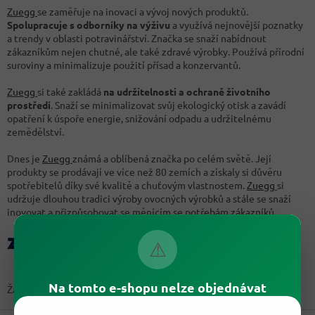
Zuegg
se zaměřuje na inovaci a vývoj nových produktů.
Spolupracuje s odborníky na výživu
a využívá nejnovější poznatky
a trendy v oblasti potravinářství. Značka se snaží nabídnout
zákazníkům nejen chutné, ale také zdravé výrobky. Používá přírodní
suroviny a minimalizuje použití přísad a konzervantů.
Zuegg
si také zakládá
na udržitelnosti a ochraně životního
prostředí
. Snaží se minimalizovat svůj ekologický otisk a zavádí
opatření k úspoře energie, snižování odpadu a udržitelnému
zemědělství.
Dnes je
Zuegg
známá a oblíbená značka po celém světě. Její
produkty se prodávají ve více než 80 zemích a získaly si důvěru
spotřebitelů díky své kvalitě a chuťovým vlastnostem.
Zuegg
si
udržuje dlouhou tradici výroby ovocných výrobků a stále se snaží
inovovat a přizpůsobovat se měnícím se potřebám zákazníků.
⚠
Na tomto e-shopu nelze objednávat
Žádné produkty značky
Zuegg
nebyly nalezeny...