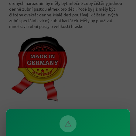
druhých narozenin by měly být mléčné zuby čištěny jednou
denně zubní pastou elmex pro děti. Poté by již měly být
čištěny dvakrát denně. Malé děti používají k čištění svých
zubů speciální cvičný zubní kartáček. Měly by používat
množství zubní pasty o velikosti hrášku.
Doplňkové parametry
⚠
Kategorie
:
Zubní pasty
Hmotnost
:
0.049 kg