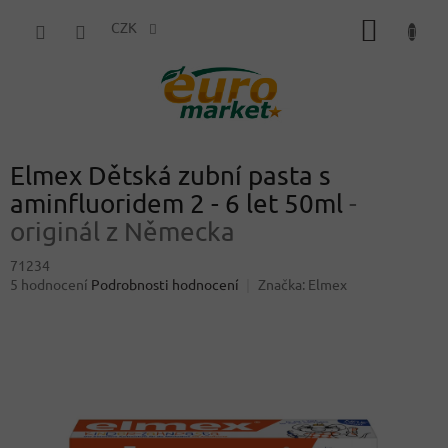
Přejít
NÁKUP
na
CZK
obsah
KOŠÍK
Elmex Dětská zubní pasta s
aminfluoridem 2 - 6 let 50ml
-
originál z Německa
71234
Průměrné
5 hodnocení
Podrobnosti hodnocení
Značka:
Elmex
hodnocení
produktu
je
3,8
z
5
hvězdiček.