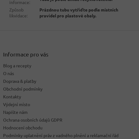
informace
:
Způsob
Prázdnou tubu vytřiďte podle místních
likvidace
:
pravidel pro plastové obaly.
Z
á
p
a
Informace pro vás
t
Blog a recepty
í
O nás
Doprava & platby
Obchodní podmínky
Kontakty
Výdejní místo
Napište nám
Ochrana osobních údajů GDPR
Hodnocení obchodu
Podmínky uplatnění práv z vadného plnění a reklamační řád