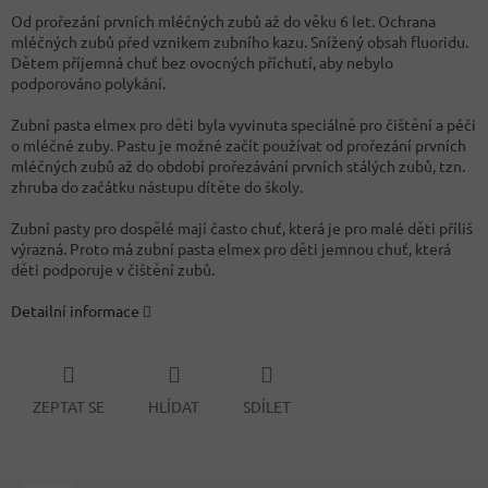
Od prořezání prvních mléčných zubů až do věku 6 let. Ochrana
mléčných zubů před vznikem zubního kazu. Snížený obsah fluoridu.
Dětem příjemná chuť bez ovocných příchutí, aby nebylo
podporováno polykání.
Zubní pasta elmex pro děti byla vyvinuta speciálně pro čištění a péči
o mléčné zuby. Pastu je možné začít používat od prořezání prvních
mléčných zubů až do období prořezávání prvních stálých zubů, tzn.
zhruba do začátku nástupu dítěte do školy.
Zubní pasty pro dospělé mají často chuť, která je pro malé děti příliš
výrazná. Proto má zubní pasta elmex pro děti jemnou chuť, která
děti podporuje v čištění zubů.
Detailní informace
ZEPTAT SE
HLÍDAT
SDÍLET