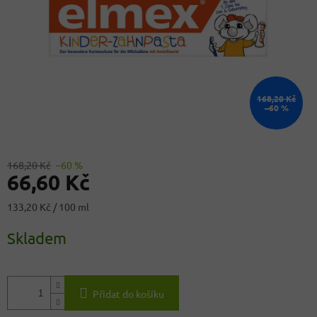
168,20 Kč
–60 %
168,20 Kč
–60 %
66,60 Kč
Měrná
133,20 Kč / 100 ml
cena:
Skladem
Přidat do košíku