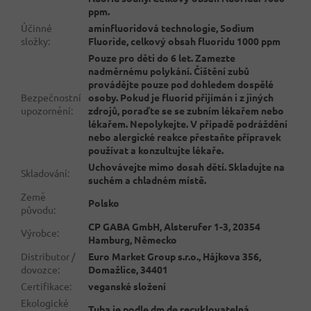
ppm.
Účinné
aminfluoridová technologie, Sodium
složky
:
Fluoride, celkový obsah fluoridu 1000 ppm
Pouze pro děti do 6 let. Zamezte
nadměrnému polykání. Čištění zubů
provádějte pouze pod dohledem dospělé
Bezpečnostní
osoby. Pokud je fluorid přijímán i z jiných
upozornění
:
zdrojů, poraďte se se zubním lékařem nebo
lékařem. Nepolykejte. V případě podráždění
nebo alergické reakce přestaňte přípravek
používat a konzultujte lékaře.
Uchovávejte mimo dosah dětí. Skladujte na
Skladování
:
suchém a chladném místě.
Země
Polsko
původu
:
CP GABA GmbH, Alsterufer 1-3, 20354
Výrobce
:
Hamburg, Německo
Distributor /
Euro Market Group s.r.o., Hájkova 356,
dovozce
:
Domažlice, 34401
Certifikace
:
veganské složení
Ekologické
Tuba je podle dm.de recyklovatelná.