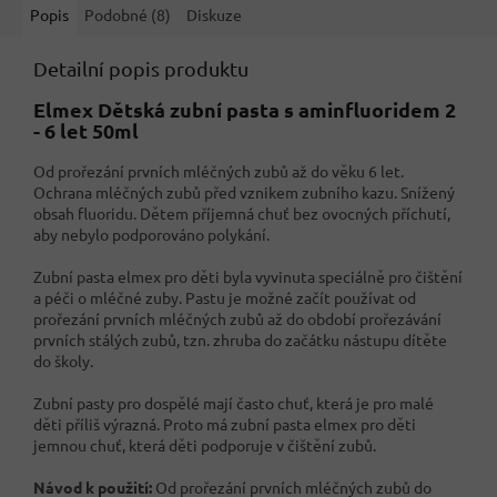
Popis
Podobné (8)
Diskuze
Detailní popis produktu
Elmex Dětská zubní pasta s aminfluoridem 2
- 6 let 50ml
Od prořezání prvních mléčných zubů až do věku 6 let.
Ochrana mléčných zubů před vznikem zubního kazu. Snížený
obsah fluoridu. Dětem příjemná chuť bez ovocných příchutí,
aby nebylo podporováno polykání.
Zubní pasta elmex pro děti byla vyvinuta speciálně pro čištění
a péči o mléčné zuby. Pastu je možné začít používat od
prořezání prvních mléčných zubů až do období prořezávání
prvních stálých zubů, tzn. zhruba do začátku nástupu dítěte
do školy.
Zubní pasty pro dospělé mají často chuť, která je pro malé
děti příliš výrazná. Proto má zubní pasta elmex pro děti
jemnou chuť, která děti podporuje v čištění zubů.
Návod k použití:
Od prořezání prvních mléčných zubů do