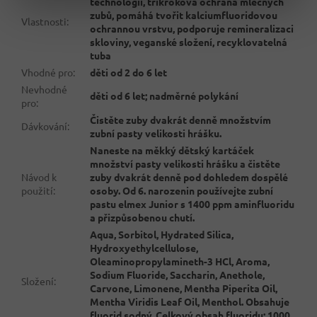
technologií, tříkroková ochrana mléčných
zubů, pomáhá tvořit kalciumfluoridovou
Vlastnosti
:
ochrannou vrstvu, podporuje remineralizaci
skloviny, veganské složení, recyklovatelná
tuba
Vhodné pro
:
děti od 2 do 6 let
Nevhodné
děti od 6 let; nadměrné polykání
pro
:
Čistěte zuby dvakrát denně množstvím
Dávkování
:
zubní pasty velikosti hrášku.
Naneste na měkký dětský kartáček
množství pasty velikosti hrášku a čistěte
Návod k
zuby dvakrát denně pod dohledem dospělé
použití
:
osoby. Od 6. narozenin používejte zubní
pastu elmex Junior s 1400 ppm aminfluoridu
a přizpůsobenou chutí.
Aqua, Sorbitol, Hydrated Silica,
Hydroxyethylcellulose,
Oleaminopropylamineth-3 HCl, Aroma,
Sodium Fluoride, Saccharin, Anethole,
Složení
:
Carvone, Limonene, Mentha Piperita Oil,
Mentha Viridis Leaf Oil, Menthol. Obsahuje
fluorid sodný. Celkový obsah fluoridu: 1000