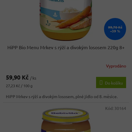
99,70 Kč
–39 %
HiPP Bio Menu Mrkev s rýží a divokým lososem 220g 8+
Vyprodáno
59,90 Kč
/ ks
Do košíku
Měrná
27,23 Kč / 100 g
cena:
HiPP Mrkev s rýží a divokým lososem, plné jídlo od 8. měsíce.
Kód:
30164