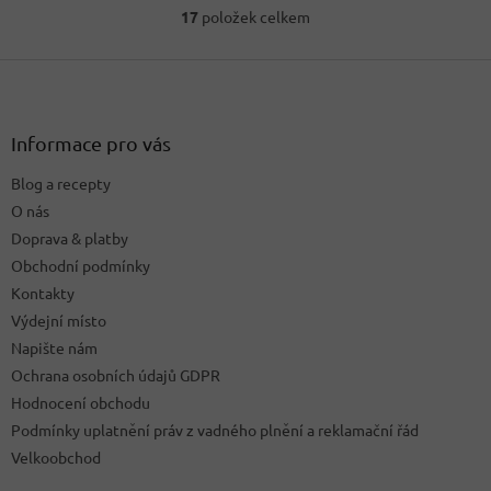
17
položek celkem
O
v
Z
l
á
á
d
p
a
a
Informace pro vás
c
t
í
Blog a recepty
í
p
O nás
r
v
Doprava & platby
k
Obchodní podmínky
y
Kontakty
v
ý
Výdejní místo
p
Napište nám
i
Ochrana osobních údajů GDPR
s
u
Hodnocení obchodu
Podmínky uplatnění práv z vadného plnění a reklamační řád
Velkoobchod