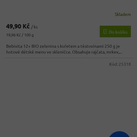
Skladem
49,90 Kč
/ ks
Do košíku
Měrná
19,96 Kč / 100 g
cena:
Bebivita 12+ BIO zelenina s kuřetem a těstovinami 250 g je
hotové dětské menu ve skleničce. Obsahuje rajčata, mrkev,...
Kód:
25318