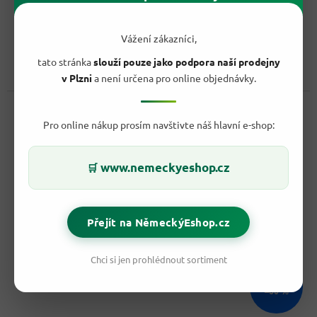
44,90 Kč
/ ks
Do košíku
Měrná
20,41 Kč / 100 g
Vážení zákazníci,
cena:
tato stránka
slouží pouze jako podpora naší prodejny
Hotový BIO oběd pro malého jedlíka. Jemné kousky těstovin,
mrkve, rajčat a šunky pomáhají miminku učit se kousat....
v Plzni
a není určena pro online objednávky.
Kód:
21112
Pro online nákup prosím navštivte náš hlavní e-shop:
www.nemeckyeshop.cz
🛒
Přejít na NěmeckýEshop.cz
Chci si jen prohlédnout sortiment
77,30 Kč
–60 %