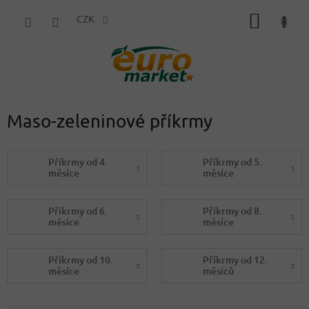
Přejít
NÁKUP
na
CZK
obsah
KOŠÍK
Maso-zeleninové příkrmy
Příkrmy od 4.
Příkrmy od 5.
měsíce
měsíce
Příkrmy od 6.
Příkrmy od 8.
měsíce
měsíce
Příkrmy od 10.
Příkrmy od 12.
měsíce
měsíců