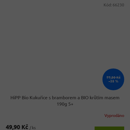
Kód:
66230
77,30 Kč
–35 %
HiPP Bio Kukuřice s bramborem a BIO krůtím masem
190g 5+
Vyprodáno
49,90 Kč
/ ks