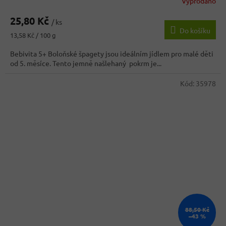
Vyprodáno
25,80 Kč
/ ks
Do košíku
Měrná
13,58 Kč / 100 g
cena:
Bebivita 5+ Boloňské špagety jsou ideálním jídlem pro malé děti
od 5. měsíce. Tento jemně našlehaný pokrm je...
Kód:
35978
88,50 Kč
–43 %