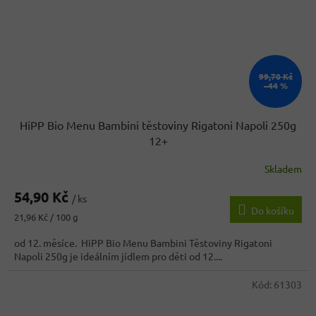
99,70 Kč
–44 %
HiPP Bio Menu Bambini těstoviny Rigatoni Napoli 250g
12+
Skladem
54,90 Kč
/ ks
Do košíku
Měrná
21,96 Kč / 100 g
cena:
od 12. měsíce. HiPP Bio Menu Bambini Těstoviny Rigatoni
Napoli 250g je ideálním jídlem pro děti od 12....
Kód:
61303