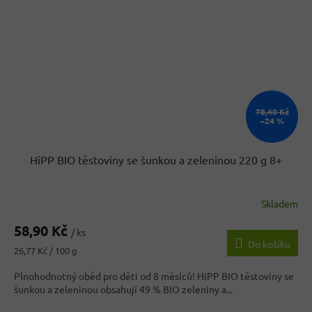
78,40 Kč
–24 %
HiPP BIO těstoviny se šunkou a zeleninou 220 g 8+
Skladem
58,90 Kč
/ ks
Do košíku
Měrná
26,77 Kč / 100 g
cena:
Plnohodnotný oběd pro děti od 8 měsíců! HiPP BIO těstoviny se
šunkou a zeleninou obsahují 49 % BIO zeleniny a...