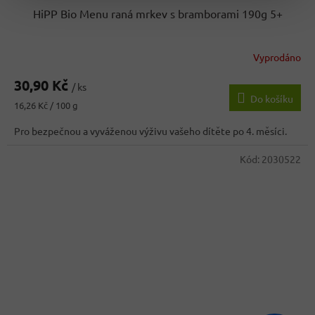
HiPP Bio Menu raná mrkev s bramborami 190g 5+
Vyprodáno
30,90 Kč
/ ks
Do košíku
Měrná
16,26 Kč / 100 g
cena:
Pro bezpečnou a vyváženou výživu vašeho dítěte po 4. měsíci.
Kód:
2030522