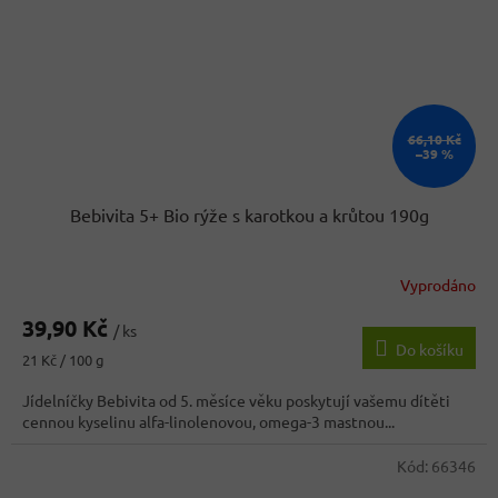
66,10 Kč
–39 %
Bebivita 5+ Bio rýže s karotkou a krůtou 190g
Vyprodáno
39,90 Kč
/ ks
Do košíku
Měrná
21 Kč / 100 g
cena:
Jídelníčky Bebivita od 5. měsíce věku poskytují vašemu dítěti
cennou kyselinu alfa-linolenovou, omega-3 mastnou...
Kód:
66346