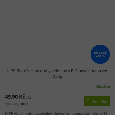
99,70 Kč
–53 %
HiPP Bio Všechny druhy zeleniny s BIO hovězím masem
250g
Skladem
Průměrné
hodnocení
45,90 Kč
produktu
/ ks
Do košíku
je
Měrná
18,36 Kč / 100 g
2,7
cena:
z
HiPP všechny druhy zeleniny s hovězím masem, plné jídlo od 12.