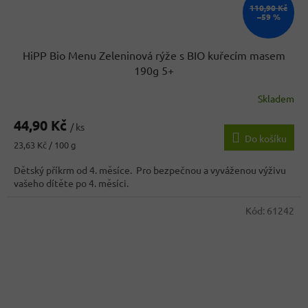
110,90 Kč
–59 %
HiPP Bio Menu Zeleninová rýže s BIO kuřecím masem
190g 5+
Skladem
44,90 Kč
/ ks
Do košíku
Měrná
23,63 Kč / 100 g
cena:
Dětský příkrm od 4. měsíce. Pro bezpečnou a vyváženou výživu
vašeho dítěte po 4. měsíci.
Kód:
61242