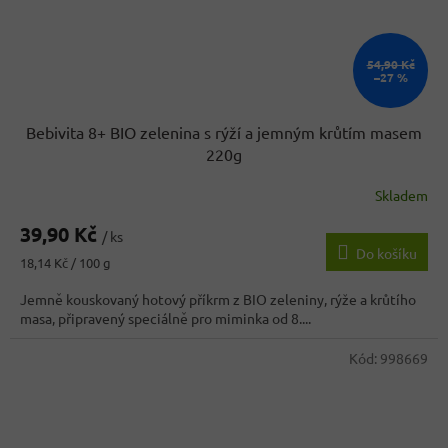
54,90 Kč
–27 %
Bebivita 8+ BIO zelenina s rýží a jemným krůtím masem
220g
Skladem
39,90 Kč
/ ks
Do košíku
Měrná
18,14 Kč / 100 g
cena:
Jemně kouskovaný hotový příkrm z BIO zeleniny, rýže a krůtího
masa, připravený speciálně pro miminka od 8....
Kód:
998669