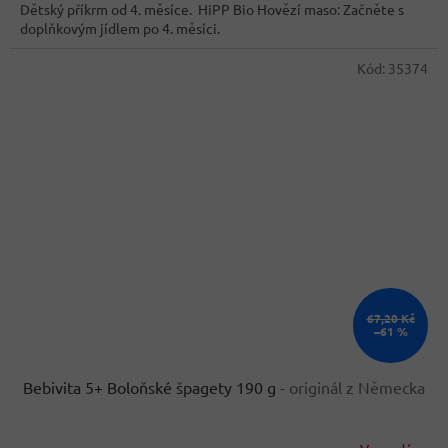
Dětský příkrm od 4. měsíce. HiPP Bio Hovězí maso: Začněte s
doplňkovým jídlem po 4. měsíci.
Kód:
35374
67,20 Kč
–61 %
Bebivita 5+ Boloňské špagety 190 g
- originál z Německa