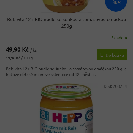
–43 %
Bebivita 12+ BIO nudle se šunkou a tomátovou omáčkou
250g
Skladem
Průměrné
hodnocení
49,90 Kč
produktu
/ ks
Do košíku
je
Měrná
19,96 Kč / 100 g
5,0
cena:
z
Bebivita 12+ BIO nudle se šunkou a tomátovou omáčkou 250 g je
5
hotové dětské menu ve skleničce od 12. měsíce.
hvězdiček.
Kód:
208254