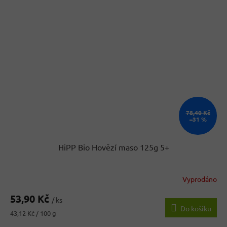
78,40 Kč
–31 %
HiPP Bio Hovězí maso 125g 5+
Vyprodáno
53,90 Kč
/ ks
Do košíku
Měrná
43,12 Kč / 100 g
cena: