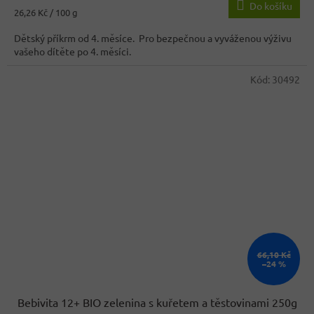
Do košíku
Měrná
26,26 Kč / 100 g
cena:
Dětský příkrm od 4. měsíce. Pro bezpečnou a vyváženou výživu
vašeho dítěte po 4. měsíci.
Kód:
30492
66,10 Kč
–24 %
Bebivita 12+ BIO zelenina s kuřetem a těstovinami 250g