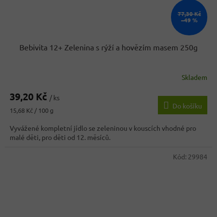
77,30 Kč
–49 %
Bebivita 12+ Zelenina s rýží a hovězím masem 250g
Skladem
Průměrné
hodnocení
39,20 Kč
produktu
/ ks
Do košíku
je
Měrná
15,68 Kč / 100 g
3,7
cena:
z
Vyvážené kompletní jídlo se zeleninou v kouscích vhodné pro
5
malé děti, pro děti od 12. měsíců.
hvězdiček.
Kód:
29984