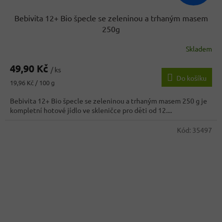
Bebivita 12+ Bio špecle se zeleninou a trhaným masem
250g
Skladem
49,90 Kč
/ ks
Do košíku
Měrná
19,96 Kč / 100 g
cena:
Bebivita 12+ Bio špecle se zeleninou a trhaným masem 250 g je
kompletní hotové jídlo ve skleničce pro děti od 12....
Kód:
35497