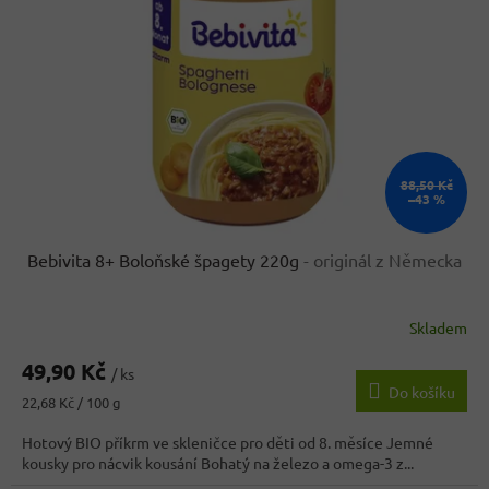
88,50 Kč
–43 %
Bebivita 8+ Boloňské špagety 220g
- originál z Německa
Skladem
Průměrné
hodnocení
49,90 Kč
produktu
/ ks
Do košíku
je
Měrná
22,68 Kč / 100 g
4,2
cena:
z
Hotový BIO příkrm ve skleničce pro děti od 8. měsíce Jemné
5
kousky pro nácvik kousání Bohatý na železo a omega-3 z...
hvězdiček.