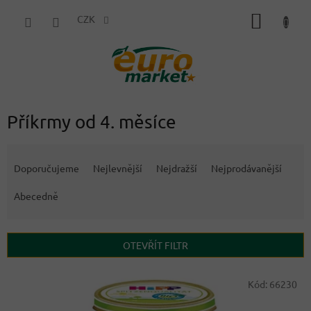
Přejít
NÁKUP
na
CZK
obsah
KOŠÍK
Příkrmy od 4. měsíce
Ř
a
Doporučujeme
Nejlevnější
Nejdražší
Nejprodávanější
z
e
Abecedně
n
í
p
OTEVŘÍT FILTR
r
o
V
Kód:
66230
d
ý
u
p