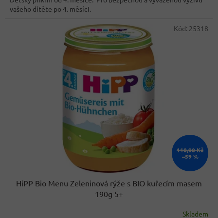
vašeho dítěte po 4. měsíci.
Kód:
25318
110,90 Kč
–59 %
HiPP Bio Menu Zeleninová rýže s BIO kuřecím masem
190g 5+
Skladem