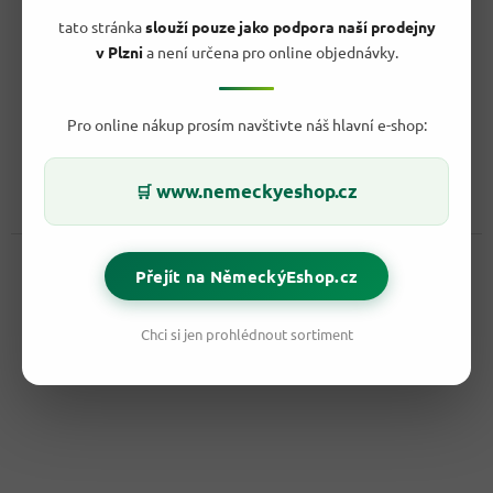
HiPP Bio Menu raná mrkev s bramborami 190g 5+
tato stránka
slouží pouze jako podpora naší prodejny
v Plzni
a není určena pro online objednávky.
Vyprodáno
Pro online nákup prosím navštivte náš hlavní e-shop:
30,90 Kč
/ ks
Do košíku
Měrná
16,26 Kč / 100 g
cena:
www.nemeckyeshop.cz
🛒
Pro bezpečnou a vyváženou výživu vašeho dítěte po 4. měsíci.
Kód:
66346
Přejít na NěmeckýEshop.cz
Chci si jen prohlédnout sortiment