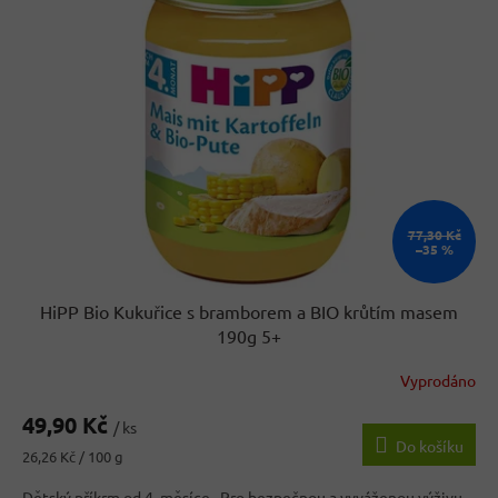
k
i
t
s
ů
p
r
o
d
u
k
t
ů
77,30 Kč
–35 %
HiPP Bio Kukuřice s bramborem a BIO krůtím masem
190g 5+
Vyprodáno
49,90 Kč
/ ks
Do košíku
Měrná
26,26 Kč / 100 g
cena:
Dětský příkrm od 4. měsíce. Pro bezpečnou a vyváženou výživu