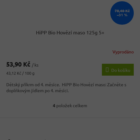
78,40 Kč
–31 %
HiPP Bio Hovězí maso 125g 5+
Vyprodáno
53,90 Kč
/ ks
Do košíku
Měrná
43,12 Kč / 100 g
cena:
Dětský příkrm od 4. měsíce. HiPP Bio Hovězí maso: Začněte s
doplňkovým jídlem po 4. měsíci.
4
položek celkem
O
v
Z
l
á
á
d
p
a