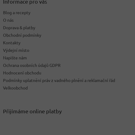
a
Informace pro vás
c
t
í
Blog a recepty
í
p
O nás
r
v
Doprava & platby
k
Obchodní podmínky
y
Kontakty
v
ý
Výdejní místo
p
Napište nám
i
Ochrana osobních údajů GDPR
s
u
Hodnocení obchodu
Podmínky uplatnění práv z vadného plnění a reklamační řád
Velkoobchod
Přijímáme online platby