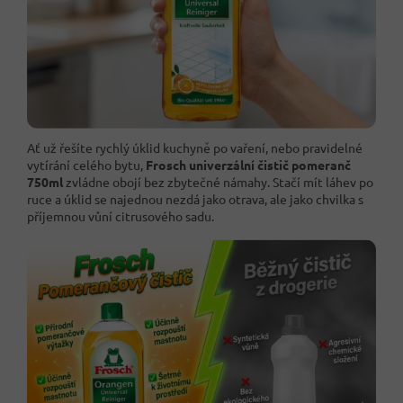
Ať už řešíte rychlý úklid kuchyně po vaření, nebo pravidelné
vytírání celého bytu,
Frosch univerzální čistič pomeranč
750ml
zvládne obojí bez zbytečné námahy. Stačí mít láhev po
ruce a úklid se najednou nezdá jako otrava, ale jako chvilka s
příjemnou vůní citrusového sadu.