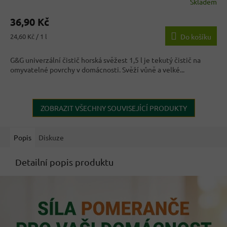
Skladem
36,90 Kč
Měrná
24,60 Kč / 1 l
Do košíku
cena:
G&G univerzální čistič horská svěžest 1,5 l je tekutý čistič na
omyvatelné povrchy v domácnosti. Svěží vůně a velké...
ZOBRAZIT VŠECHNY SOUVISEJÍCÍ PRODUKTY
Popis
Diskuze
Detailní popis produktu