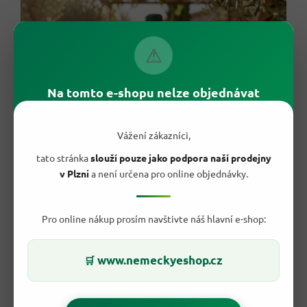
⚠
Na tomto e-shopu nelze objednávat
Vážení zákazníci,
tato stránka
slouží pouze jako podpora naší prodejny
v Plzni
a není určena pro online objednávky.
Jak si stojí oproti běžné nabídce z
Pro online nákup prosím navštivte náš hlavní e-shop:
drogerie?
Na pultech najdete desítky univerzálních čističů, ale ne každý
www.nemeckyeshop.cz
🛒
se může pochlubit recepturou
bez mikroplastů
a
bez
živočišných složek
, jako je tomu u Frosch Orange. Značka
dlouhodobě sází na evropské tenzidy a recyklovatelné balení,
což u běžných levných čističů z regálu často chybí. Místo silné