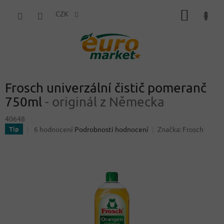
Přejít
NÁKUP
na
CZK
obsah
KOŠÍK
Frosch univerzální čistič pomeranč
750ml
- originál z Německa
40648
Průměrné
6 hodnocení
Podrobnosti hodnocení
Značka:
Frosch
Tip
hodnocení
produktu
je
3,7
z
5
hvězdiček.