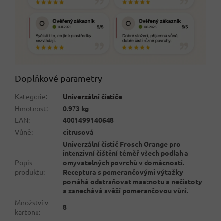
Doplňkové parametry
Kategorie
:
Univerzální čističe
Hmotnost
:
0.973 kg
EAN
:
4001499140648
Vůně
:
citrusová
Univerzální čistič Frosch Orange pro
intenzivní čištění téměř všech podlah a
Popis
omyvatelných povrchů v domácnosti.
produktu
:
Receptura s pomerančovými výtažky
pomáhá odstraňovat mastnotu a nečistoty
a zanechává svěží pomerančovou vůni.
Množství v
8
kartonu
: