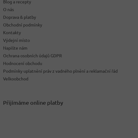
Blog a recepty
í
O nás
Doprava & platby
Obchodní podmínky
Kontakty
Výdejní místo
Napište nám
Ochrana osobních údajů GDPR
Hodnocení obchodu
Podmínky uplatnění práv z vadného plnění a reklamační řád
Velkoobchod
Přijímáme online platby