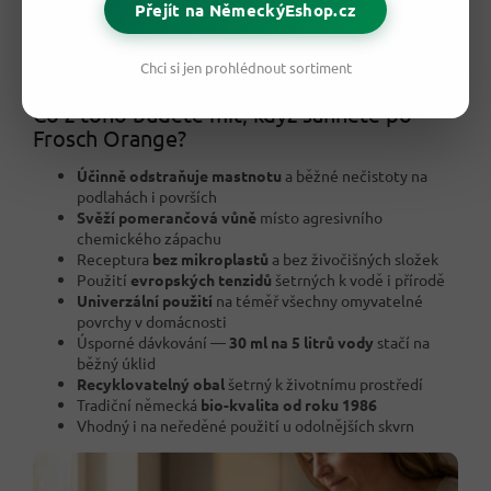
Přejít na NěmeckýEshop.cz
chemické vůně, která rychle omrzí, tu dostanete
přirozenou
pomerančovou svěžest
, jež vydrží v místnosti dlouho po
úklidu.
Chci si jen prohlédnout sortiment
Co z toho budete mít, když sáhnete po
Frosch Orange?
Účinně odstraňuje mastnotu
a běžné nečistoty na
podlahách i površích
Svěží pomerančová vůně
místo agresivního
chemického zápachu
Receptura
bez mikroplastů
a bez živočišných složek
Použití
evropských tenzidů
šetrných k vodě i přírodě
Univerzální použití
na téměř všechny omyvatelné
povrchy v domácnosti
Úsporné dávkování —
30 ml na 5 litrů vody
stačí na
běžný úklid
Recyklovatelný obal
šetrný k životnímu prostředí
Tradiční německá
bio-kvalita od roku 1986
Vhodný i na neředěné použití u odolnějších skvrn