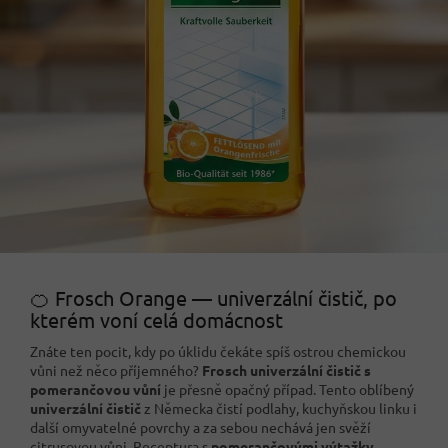
🍊 Frosch Orange — univerzální čistič, po
kterém voní celá domácnost
Znáte ten pocit, kdy po úklidu čekáte spíš ostrou chemickou
vůni než něco příjemného?
Frosch univerzální čistič s
pomerančovou vůní
je přesně opačný případ. Tento oblíbený
univerzální čistič
z Německa čistí podlahy, kuchyňskou linku i
další omyvatelné povrchy a za sebou nechává jen svěží
citrusovou vůni. Receptura s
pomerančovými výtažky