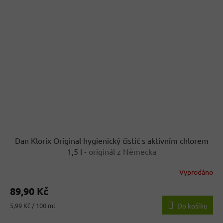
Dan Klorix Original hygienický čistič s aktivním chlorem
1,5 l
- originál z Německa
Vyprodáno
89,90 Kč
Měrná
5,99 Kč / 100 ml
Do košíku
cena: