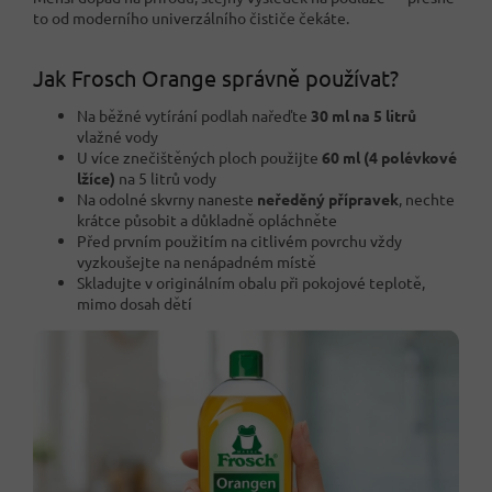
to od moderního univerzálního čističe čekáte.
Jak Frosch Orange správně používat?
Na běžné vytírání podlah nařeďte
30 ml na 5 litrů
vlažné vody
U více znečištěných ploch použijte
60 ml (4 polévkové
lžíce)
na 5 litrů vody
Na odolné skvrny naneste
neředěný přípravek
, nechte
krátce působit a důkladně opláchněte
Před prvním použitím na citlivém povrchu vždy
vyzkoušejte na nenápadném místě
Skladujte v originálním obalu při pokojové teplotě,
mimo dosah dětí