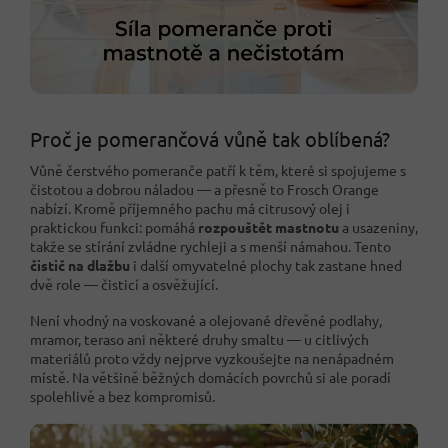
Proč je pomerančová vůně tak oblíbená?
Vůně čerstvého pomeranče patří k těm, které si spojujeme s
čistotou a dobrou náladou — a přesně to Frosch Orange
nabízí. Kromě příjemného pachu má citrusový olej i
praktickou funkci: pomáhá
rozpouštět mastnotu
a usazeniny,
takže se stírání zvládne rychleji a s menší námahou. Tento
čistič na dlažbu
i další omyvatelné plochy tak zastane hned
dvě role — čisticí a osvěžující.
Není vhodný na voskované a olejované dřevěné podlahy,
mramor, teraso ani některé druhy smaltu — u citlivých
materiálů proto vždy nejprve vyzkoušejte na nenápadném
místě. Na většině běžných domácích povrchů si ale poradí
spolehlivě a bez kompromisů.