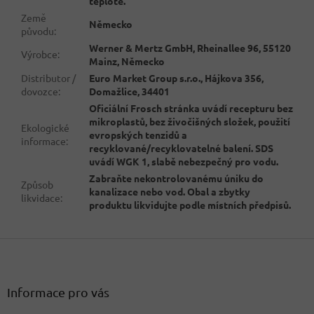
teplotě.
Země
Německo
původu
:
Werner & Mertz GmbH, Rheinallee 96, 55120
Výrobce
:
Mainz, Německo
Distributor /
Euro Market Group s.r.o., Hájkova 356,
dovozce
:
Domažlice, 34401
Oficiální Frosch stránka uvádí recepturu bez
mikroplastů, bez živočišných složek, použití
Ekologické
evropských tenzidů a
informace
:
recyklované/recyklovatelné balení. SDS
uvádí WGK 1, slabě nebezpečný pro vodu.
Zabraňte nekontrolovanému úniku do
Způsob
kanalizace nebo vod. Obal a zbytky
likvidace
:
produktu likvidujte podle místních předpisů.
Z
á
p
a
Informace pro vás
t