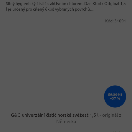
Silný hygienický čistič s aktivním chlorem. Dan Klorix Original 1,5
l je určený pro cílený úklid vybraných povrchů,...
Kód:
31091
59,30 Kč
–37 %
G&G univerzální čistič horská svěžest 1,5 l
- originál z
Německa