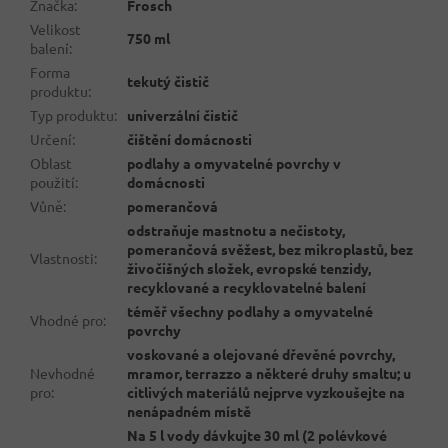
Značka
:
Frosch
Velikost
750 ml
balení
:
Forma
tekutý čistič
produktu
:
Typ produktu
:
univerzální čistič
Určení
:
čištění domácnosti
Oblast
podlahy a omyvatelné povrchy v
použití
:
domácnosti
Vůně
:
pomerančová
odstraňuje mastnotu a nečistoty,
pomerančová svěžest, bez mikroplastů, bez
Vlastnosti
:
živočišných složek, evropské tenzidy,
recyklované a recyklovatelné balení
téměř všechny podlahy a omyvatelné
Vhodné pro
:
povrchy
voskované a olejované dřevěné povrchy,
Nevhodné
mramor, terrazzo a některé druhy smaltu; u
pro
:
citlivých materiálů nejprve vyzkoušejte na
nenápadném místě
Na 5 l vody dávkujte 30 ml (2 polévkové