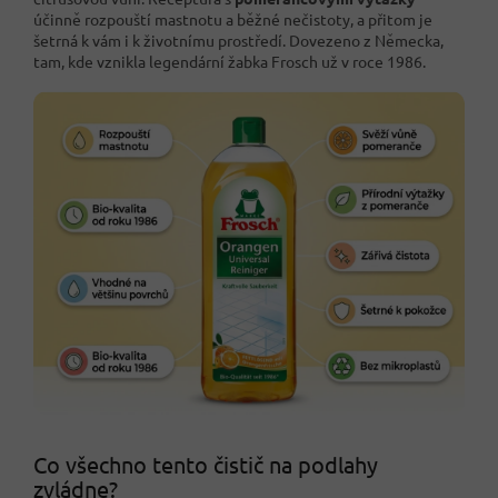
účinně rozpouští mastnotu a běžné nečistoty, a přitom je
šetrná k vám i k životnímu prostředí. Dovezeno z Německa,
tam, kde vznikla legendární žabka Frosch už v roce 1986.
Co všechno tento čistič na podlahy
zvládne?