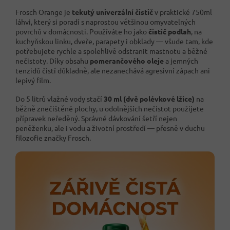
Frosch Orange je
tekutý univerzální čistič
v praktické 750ml
láhvi, který si poradí s naprostou většinou omyvatelných
povrchů v domácnosti. Používáte ho jako
čistič podlah
, na
kuchyňskou linku, dveře, parapety i obklady — všude tam, kde
potřebujete rychle a spolehlivě odstranit mastnotu a běžné
nečistoty. Díky obsahu
pomerančového oleje
a jemných
tenzidů čistí důkladně, ale nezanechává agresivní zápach ani
lepivý film.
Do 5 litrů vlažné vody stačí
30 ml (dvě polévkové lžíce)
na
běžně znečištěné plochy, u odolnějších nečistot použijete
přípravek neředěný. Správné dávkování šetří nejen
peněženku, ale i vodu a životní prostředí — přesně v duchu
filozofie značky Frosch.