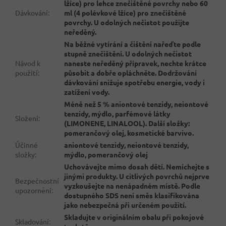
lžíce) pro lehce znečištěné povrchy nebo 60
Dávkování
:
ml (4 polévkové lžíce) pro znečištěné
povrchy. U odolných nečistot použijte
neředěný.
Na běžné vytírání a čištění nařeďte podle
stupně znečištění. U odolných nečistot
Návod k
naneste neředěný přípravek, nechte krátce
použití
:
působit a dobře opláchněte. Dodržování
dávkování snižuje spotřebu energie, vody i
zatížení vody.
Méně než 5 % aniontové tenzidy, neiontové
tenzidy, mýdlo, parfémové látky
Složení
:
(LIMONENE, LINALOOL). Další složky:
pomerančový olej, kosmetické barvivo.
Účinné
aniontové tenzidy, neiontové tenzidy,
složky
:
mýdlo, pomerančový olej
Uchovávejte mimo dosah dětí. Nemíchejte s
jinými produkty. U citlivých povrchů nejprve
Bezpečnostní
vyzkoušejte na nenápadném místě. Podle
upozornění
:
dostupného SDS není směs klasifikována
jako nebezpečná při určeném použití.
Skladujte v originálním obalu při pokojové
Skladování
: