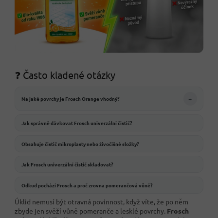
❓ Často kladené otázky
+
Na jaké povrchy je Frosch Orange vhodný?
Jak správně dávkovat Frosch univerzální čistič?
Obsahuje čistič mikroplasty nebo živočišné složky?
Jak Frosch univerzální čistič skladovat?
Odkud pochází Frosch a proč zrovna pomerančová vůně?
Úklid nemusí být otravná povinnost, když víte, že po něm
zbyde jen svěží vůně pomeranče a lesklé povrchy.
Frosch