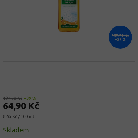
107,70 Kč
–39 %
107,70 Kč
–39 %
64,90 Kč
Měrná
8,65 Kč / 100 ml
cena:
Skladem