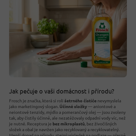
Jak pečuje o vaši domácnost i přírodu?
Frosch je značka, která si roli
šetrného čističe
nevymyslela
jako marketingový slogan.
Účinné složky
— aniontové a
neiontové tenzidy, mýdlo a pomerančový olej — jsou zvoleny
tak, aby čistily účinně, ale nezatěžovaly odpadní vody víc, než
je nutné. Receptura je
bez mikroplastů
, bez živočišných
složek a obal je navržen jako recyklovaný a recyklovatelný.
Menší dopad na přírodu, stejný výsledek na podlaze — přesně