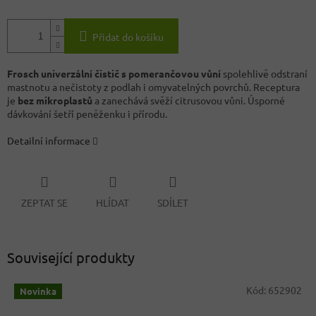
Přidat do košíku
Frosch univerzální čistič s pomerančovou vůní
spolehlivě odstraní
mastnotu a nečistoty z podlah i omyvatelných povrchů. Receptura
je
bez mikroplastů
a zanechává svěží citrusovou vůni. Úsporné
dávkování šetří peněženku i přírodu.
Detailní informace
ZEPTAT SE
HLÍDAT
SDÍLET
Související produkty
Kód:
652902
Novinka