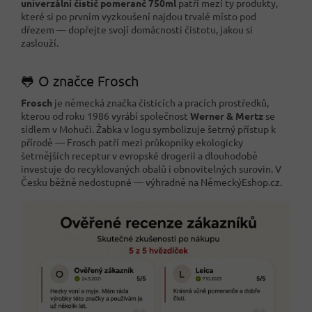
univerzální čistič pomeranč 750ml
patří mezi ty produkty,
které si po prvním vyzkoušení najdou trvalé místo pod
dřezem — dopřejte svojí domácnosti čistotu, jakou si
zaslouží.
🐸 O značce Frosch
Frosch
je německá značka čisticích a pracích prostředků,
kterou od roku 1986 vyrábí společnost
Werner & Mertz
se
sídlem v Mohuči. Žabka v logu symbolizuje šetrný přístup k
přírodě — Frosch patří mezi průkopníky ekologicky
šetrnějších receptur v evropské drogerii a dlouhodobě
investuje do recyklovaných obalů i obnovitelných surovin. V
Česku běžně nedostupné — výhradně na NěmeckýEshop.cz.