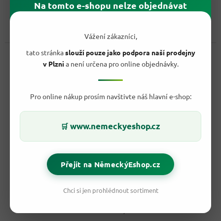
Do košíku
je
Na tomto e-shopu nelze objednávat
Měrná
6,64 Kč / 100 ml
4,1
cena:
z
Ikonická cola s třešňovým twistem, která chutná nejlépe ledově
5
vychlazená. Coca-Cola Cherry spojuje klasickou kolovou...
Vážení zákazníci,
hvězdiček.
Kód:
6853
tato stránka
slouží pouze jako podpora naší prodejny
v Plzni
a není určena pro online objednávky.
Pro online nákup prosím navštivte náš hlavní e-shop:
www.nemeckyeshop.cz
🛒
Přejít na NěmeckýEshop.cz
42,40 Kč
–41 %
Chci si jen prohlédnout sortiment
Coca Cola 0,33 l