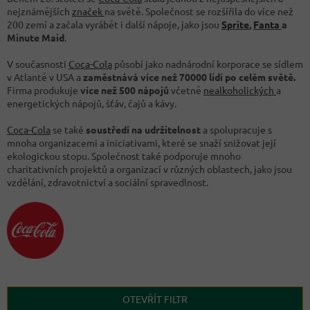
nejznámějších
značek
na světě. Společnost se rozšířila do více než
200 zemí a začala vyrábět i další nápoje, jako jsou
Sprite
,
Fanta
a
Minute Maid
.
V současnosti
Coca-Cola
působí jako nadnárodní korporace se sídlem
v Atlantě v USA a
zaměstnává více než 70000 lidí po celém světě.
Firma produkuje
více než 500 nápojů
včetně
nealkoholických
a
energetických nápojů, šťáv, čajů a kávy.
Coca-Cola
se také
soustředí na udržitelnost
a spolupracuje s
mnoha organizacemi a iniciativami, které se snaží snižovat její
ekologickou stopu. Společnost také podporuje mnoho
charitativních projektů a organizací v různých oblastech, jako jsou
vzdělání, zdravotnictví a sociální spravedlnost.
OTEVŘÍT FILTR