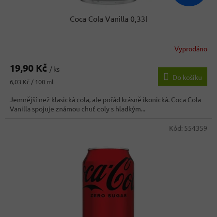
Coca Cola Vanilla 0,33l
Vyprodáno
Průměrné
hodnocení
19,90 Kč
produktu
/ ks
Do košíku
je
Měrná
6,03 Kč / 100 ml
5,0
cena:
z
Jemnější než klasická cola, ale pořád krásně ikonická. Coca Cola
5
Vanilla spojuje známou chuť coly s hladkým...
hvězdiček.
Kód:
554359