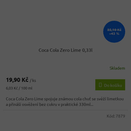
35,10 Kč
–43 %
Coca Cola Zero Lime 0,33l
Skladem
19,90 Kč
/ ks
Do košíku
Měrná
6,03 Kč / 100 ml
cena:
Coca Cola Zero Lime spojuje známou cola chuť se svěží limetkou
a přináší osvěžení bez cukru v praktické 330ml...
Kód:
7879