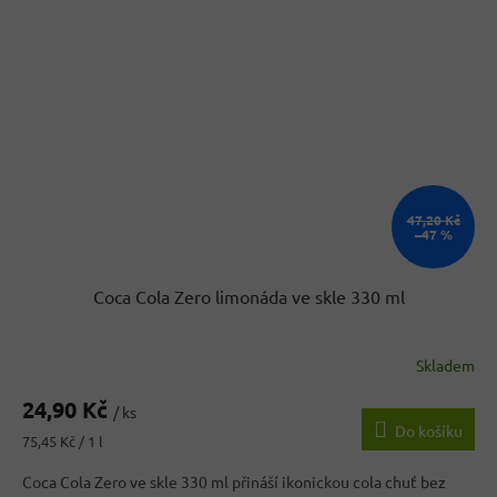
47,20 Kč
–47 %
Coca Cola Zero limonáda ve skle 330 ml
Skladem
24,90 Kč
/ ks
Do košíku
Měrná
75,45 Kč / 1 l
cena:
Coca Cola Zero ve skle 330 ml přináší ikonickou cola chuť bez