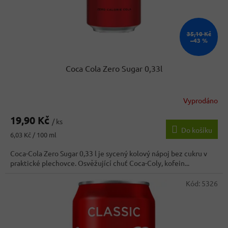
35,10 Kč
–43 %
Coca Cola Zero Sugar 0,33l
Vyprodáno
Průměrné
hodnocení
19,90 Kč
produktu
/ ks
Do košíku
je
Měrná
6,03 Kč / 100 ml
5,0
cena:
z
Coca-Cola Zero Sugar 0,33 l je sycený kolový nápoj bez cukru v
5
praktické plechovce. Osvěžující chuť Coca-Coly, kofein...
hvězdiček.
Kód:
5326