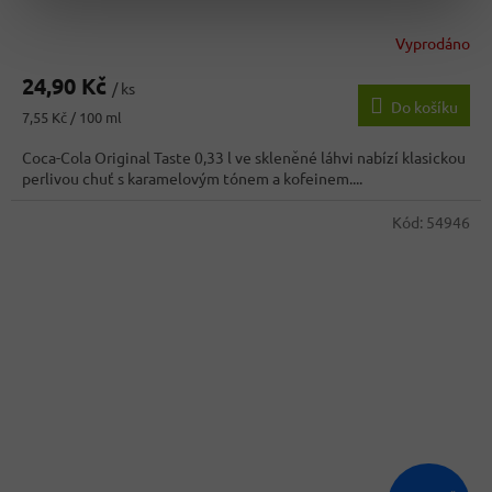
Vyprodáno
24,90 Kč
/ ks
Do košíku
Měrná
7,55 Kč / 100 ml
cena:
Coca-Cola Original Taste 0,33 l ve skleněné láhvi nabízí klasickou
perlivou chuť s karamelovým tónem a kofeinem....
Kód:
54946