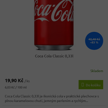
42,40 Kč
–53 %
Coca Cola Classic 0,33l
Skladem
Průměrné
hodnocení
19,90 Kč
produktu
/ ks
Do košíku
je
Měrná
6,03 Kč / 100 ml
3,7
cena:
z
Coca Cola Classic 0,33l je ikonická cola v praktické plechovce s
5
plnou karamelovou chutí, jemným perlením a rychlým...
hvězdiček.