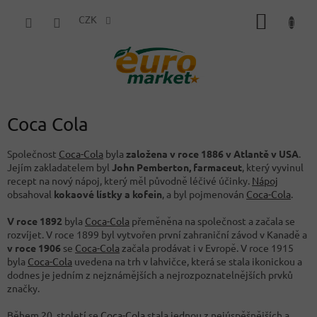
Přejít
NÁKUP
na
CZK
obsah
KOŠÍK
Coca Cola
Společnost
Coca-Cola
byla
založena v roce 1886 v Atlantě v USA
.
Jejím zakladatelem byl
John Pemberton, farmaceut
, který vyvinul
recept na nový nápoj, který měl původně léčivé účinky.
Nápoj
obsahoval
kokaové lístky a kofein
, a byl pojmenován
Coca-Cola
.
V roce 1892
byla
Coca-Cola
přeměněna na společnost a začala se
rozvíjet. V roce 1899 byl vytvořen první zahraniční závod v Kanadě a
v roce 1906
se
Coca-Cola
začala prodávat i v Evropě. V roce 1915
byla
Coca-Cola
uvedena na trh v lahvičce, která se stala ikonickou a
dodnes je jedním z nejznámějších a nejrozpoznatelnějších prvků
značky.
Během 20. století se
Coca-Cola
stala jednou z nejúspěšnějších a