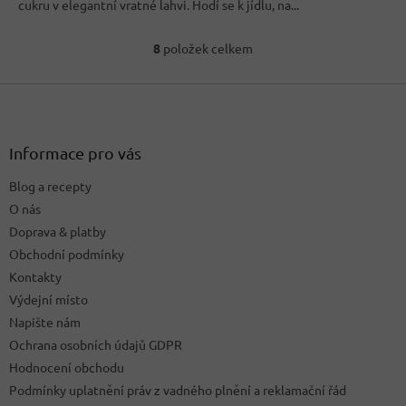
cukru v elegantní vratné lahvi. Hodí se k jídlu, na...
8
položek celkem
O
v
Z
l
á
á
d
p
a
a
Informace pro vás
c
t
í
Blog a recepty
í
p
O nás
r
v
Doprava & platby
k
Obchodní podmínky
y
Kontakty
v
ý
Výdejní místo
p
Napište nám
i
Ochrana osobních údajů GDPR
s
u
Hodnocení obchodu
Podmínky uplatnění práv z vadného plnění a reklamační řád