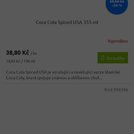
59,30 Kč
–34 %
Coca Cola Spiced USA 355 ml
Vyprodáno
38,80 Kč
/ ks
Do košíku
Měrná
10,93 Kč / 100 ml
cena:
Coca Cola Spiced USA je vzrušující a osvěžující verze klasické
Coca Coly, která spojuje známou a oblíbenou chuť...
Kód:
998346