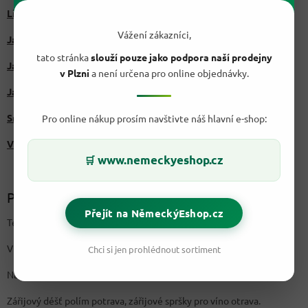
Lišková omáčka
Vážení zákazníci,
Jak uchovat letní úrodu: Díl 1. – Sušení
tato stránka
slouží pouze jako podpora naší prodejny
Jak uchovat letní úrodu: Díl 2. – Mražení
v Plzni
a není určena pro online objednávky.
Jak uchovat letní úrodu: Díl 3. – Zavařování
Srpen na zahradě
Pro online nákup prosím navštivte náš hlavní e-shop:
V hlavní roli jablka
www.nemeckyeshop.cz
🛒
Pranostiky:
Přejít na NěmeckýEshop.cz
Teplé září - dobře se ovoci i vínu daří.
V září mnoho požárů bývá, proto se obloha rdívá.
Chci si jen prohlédnout sortiment
Na dešti v září rolníků moc záleží.
Zářijový déšť polím potrava, zářijové spršky pro víno otrava.