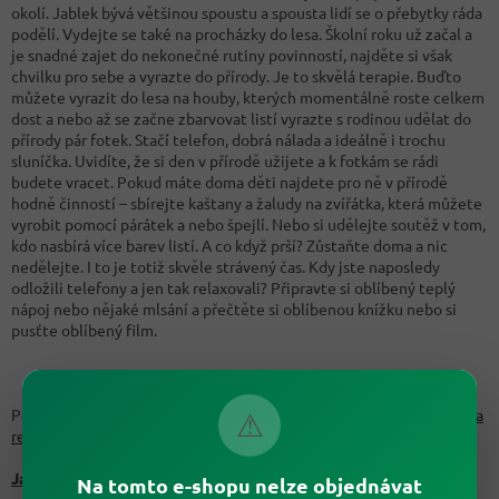
okolí. Jablek bývá většinou spoustu a spousta lidí se o přebytky ráda
podělí. Vydejte se také na procházky do lesa. Školní roku už začal a
je snadné zajet do nekonečné rutiny povinností, najděte si však
chvilku pro sebe a vyrazte do přírody. Je to skvělá terapie. Buďto
můžete vyrazit do lesa na houby, kterých momentálně roste celkem
dost a nebo až se začne zbarvovat listí vyrazte s rodinou udělat do
přírody pár fotek. Stačí telefon, dobrá nálada a ideálně i trochu
sluníčka. Uvidíte, že si den v přírodě užijete a k fotkám se rádi
budete vracet. Pokud máte doma děti najdete pro ně v přírodě
hodně činností – sbírejte kaštany a žaludy na zvířátka, která můžete
vyrobit pomocí párátek a nebo špejlí. Nebo si udělejte soutěž v tom,
kdo nasbírá více barev listí. A co když prší? Zůstaňte doma a nic
nedělejte. I to je totiž skvěle strávený čas. Kdy jste naposledy
odložili telefony a jen tak relaxovali? Připravte si oblíbený teplý
nápoj nebo nějaké mlsání a přečtěte si oblíbenou knížku nebo si
pusťte oblíbený film.
Pokud potřebujete poradit co s úrodou navštivte naši rubriku
Blog a
⚠
recepty
. O tom jak zpracovat houby i ostatní úrodu jsme už psali:
Jak zpracovat houby, aby vám vydrželi až do zimy
Na tomto e-shopu nelze objednávat