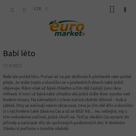
Přejít
NÁKUP
na
CZK
obsah
KOŠÍK
Babí léto
12.9.2022
Babí ale pořád léto. Počasí až na pár dešťových přeháněk nám pořád
přeje. Je stále teplo a sluníčko se v posledních dnech také ještě
objevuje. Ráno však už bývá chladno a čím dál častěji jsou rána
mlhavá. V noci už bývá také chladno ale ještě stále dost vysoko nad
bodem mrazu. Na zahradách i v lese začíná období sklizně – hub a
jablek. Dny se začínají valem zkracovat, tma je čím dál dřív a sluníčko
si s východem také dává na čas a už se blíží Vá… ne, nebojte, my s
tím nebudeme začínat, ještě chvíli ne. Teď je ideální čas vyrazit do
přírody a načerpat sílu do sychravých podzimních dní. V dnešním
článku si počtete o tomhle období.