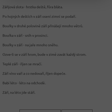
Zářijová slota - hrstka deště, fůra bláta.
Po hojných deštích v září osení zimní se podaří.
Bouřky v druhé polovině září přinášejí mnoho větrů.
Bouřka v září - sníh v prosinci.
Bouřky v září - na jaře mnoho sněhu.
Ozve-li se v září hrom, bude v zimě zavát každý strom.
Teplé září - říjen se mračí.
Září víno vaří a co nedovaří, říjen dopeče.
Babí léto - léto na odchodě.
Září, na léto jde stáří.