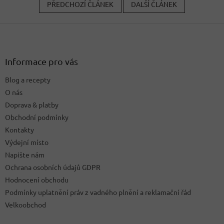
PŘEDCHOZÍ ČLÁNEK
DALŠÍ ČLÁNEK
Z
á
p
a
Informace pro vás
t
Blog a recepty
í
O nás
Doprava & platby
Obchodní podmínky
Kontakty
Výdejní místo
Napište nám
Ochrana osobních údajů GDPR
Hodnocení obchodu
Podmínky uplatnění práv z vadného plnění a reklamační řád
Velkoobchod