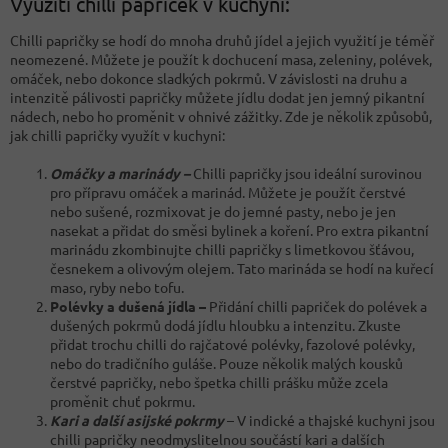
Využití chilli papriček v kuchyni:
Chilli papričky se hodí do mnoha druhů jídel a jejich využití je téměř
neomezené. Můžete je použít k dochucení masa, zeleniny, polévek,
omáček, nebo dokonce sladkých pokrmů. V závislosti na druhu a
intenzitě pálivosti papričky můžete jídlu dodat jen jemný pikantní
nádech, nebo ho proměnit v ohnivé zážitky. Zde je několik způsobů,
jak chilli papričky využít v kuchyni:
Omáčky a marinády –
Chilli papričky jsou ideální surovinou
pro přípravu omáček a marinád. Můžete je použít čerstvé
nebo sušené, rozmixovat je do jemné pasty, nebo je jen
nasekat a přidat do směsi bylinek a koření. Pro extra pikantní
marinádu zkombinujte chilli papričky s limetkovou šťávou,
česnekem a olivovým olejem. Tato marináda se hodí na kuřecí
maso, ryby nebo tofu.
Polévky a dušená jídla –
Přidání chilli papriček do polévek a
dušených pokrmů dodá jídlu hloubku a intenzitu. Zkuste
přidat trochu chilli do rajčatové polévky, fazolové polévky,
nebo do tradičního guláše. Pouze několik malých kousků
čerstvé papričky, nebo špetka chilli prášku může zcela
proměnit chuť pokrmu.
Kari a další asijské pokrmy
– V indické a thajské kuchyni jsou
chilli papričky neodmyslitelnou součástí kari a dalších