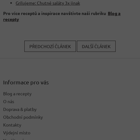
Grilujeme: Chutné saláty 3x jinak
Pro více receptů a inspirace navštivte naši rubriku
Blog a
recepty
PŘEDCHOZÍ ČLÁNEK
DALŠÍ ČLÁNEK
Z
á
p
a
Informace pro vás
t
Blog a recepty
í
O nás
Doprava & platby
Obchodní podmínky
Kontakty
Výdejní místo