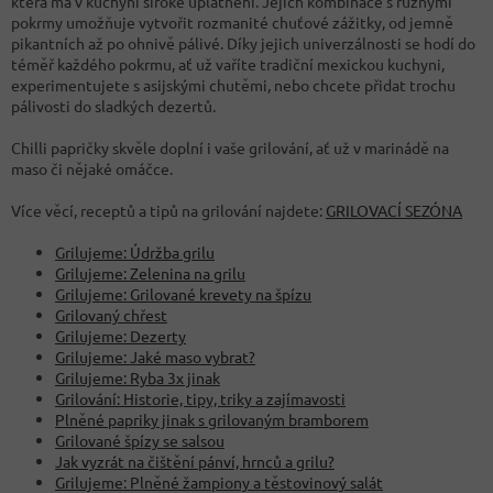
která má v kuchyni široké uplatnění. Jejich kombinace s různými
pokrmy umožňuje vytvořit rozmanité chuťové zážitky, od jemně
pikantních až po ohnivě pálivé. Díky jejich univerzálnosti se hodí do
téměř každého pokrmu, ať už vaříte tradiční mexickou kuchyni,
experimentujete s asijskými chutěmi, nebo chcete přidat trochu
pálivosti do sladkých dezertů.
Chilli papričky skvěle doplní i vaše grilování, ať už v marinádě na
maso či nějaké omáčce.
Více věcí, receptů a tipů na grilování najdete:
GRILOVACÍ SEZÓNA
Grilujeme: Údržba grilu
Grilujeme: Zelenina na grilu
Grilujeme: Grilované krevety na špízu
Grilovaný chřest
Grilujeme: Dezerty
Grilujeme: Jaké maso vybrat?
Grilujeme: Ryba 3x jinak
Grilování: Historie, tipy, triky a zajímavosti
Plněné papriky jinak s grilovaným bramborem
Grilované špízy se salsou
Jak vyzrát na čištění pánví, hrnců a grilu?
Grilujeme: Plněné žampiony a těstovinový salát