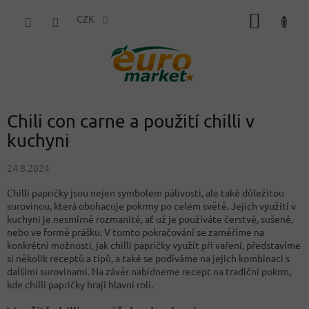
Přejít
NÁKUP
na
CZK
obsah
KOŠÍK
Chili con carne a použití chilli v
kuchyni
24.8.2024
Chilli papričky jsou nejen symbolem pálivosti, ale také důležitou
surovinou, která obohacuje pokrmy po celém světě. Jejich využití v
kuchyni je nesmírně rozmanité, ať už je používáte čerstvé, sušené,
nebo ve formě prášku. V tomto pokračování se zaměříme na
konkrétní možnosti, jak chilli papričky využít při vaření, představíme
si několik receptů a tipů, a také se podíváme na jejich kombinaci s
dalšími surovinami. Na závěr nabídneme recept na tradiční pokrm,
kde chilli papričky hrají hlavní roli.