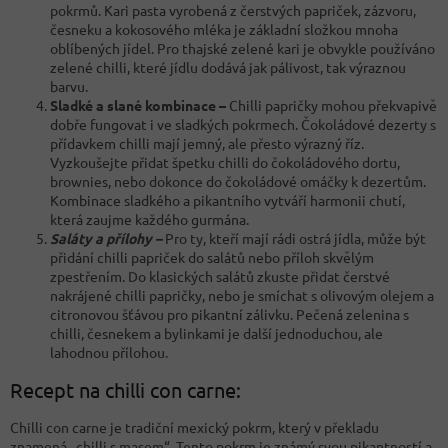
pokrmů. Kari pasta vyrobená z čerstvých papriček, zázvoru,
česneku a kokosového mléka je základní složkou mnoha
oblíbených jídel. Pro thajské zelené kari je obvykle používáno
zelené chilli, které jídlu dodává jak pálivost, tak výraznou
barvu.
Sladké a slané kombinace –
Chilli papričky mohou překvapivě
dobře fungovat i ve sladkých pokrmech. Čokoládové dezerty s
přídavkem chilli mají jemný, ale přesto výrazný říz.
Vyzkoušejte přidat špetku chilli do čokoládového dortu,
brownies, nebo dokonce do čokoládové omáčky k dezertům.
Kombinace sladkého a pikantního vytváří harmonii chutí,
která zaujme každého gurmána.
Saláty a přílohy –
Pro ty, kteří mají rádi ostrá jídla, může být
přidání chilli papriček do salátů nebo příloh skvělým
zpestřením. Do klasických salátů zkuste přidat čerstvé
nakrájené chilli papričky, nebo je smíchat s olivovým olejem a
citronovou šťávou pro pikantní zálivku. Pečená zelenina s
chilli, česnekem a bylinkami je další jednoduchou, ale
lahodnou přílohou.
Recept na chilli con carne:
Chilli con carne je tradiční mexický pokrm, který v překladu
znamená „chilli s masem“. Tento pokrm je známý svou pikantností a