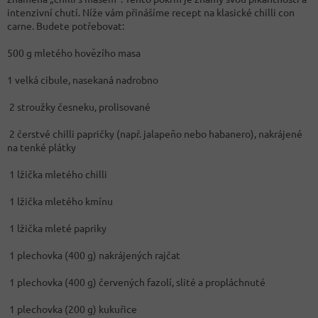
intenzivní chutí. Níže vám přinášíme recept na klasické chilli con
carne. Budete potřebovat:
500 g mletého hovězího masa
1 velká cibule, nasekaná nadrobno
2 stroužky česneku, prolisované
2 čerstvé chilli papričky (např. jalapeño nebo habanero), nakrájené
na tenké plátky
1 lžička mletého chilli
1 lžička mletého kmínu
1 lžička mleté papriky
1 plechovka (400 g) nakrájených rajčat
1 plechovka (400 g) červených fazolí, slité a propláchnuté
1 plechovka (200 g) kukuřice