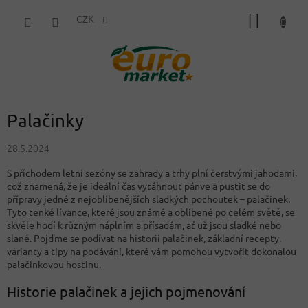
Přejít
NÁKUP
na
CZK
obsah
KOŠÍK
Palačinky
28.5.2024
S příchodem letní sezóny se zahrady a trhy plní čerstvými jahodami,
což znamená, že je ideální čas vytáhnout pánve a pustit se do
přípravy jedné z nejoblíbenějších sladkých pochoutek – palačinek.
Tyto tenké lívance, které jsou známé a oblíbené po celém světě, se
skvěle hodí k různým náplním a přísadám, ať už jsou sladké nebo
slané. Pojďme se podívat na historii palačinek, základní recepty,
varianty a tipy na podávání, které vám pomohou vytvořit dokonalou
palačinkovou hostinu.
Historie palačinek a jejich pojmenování