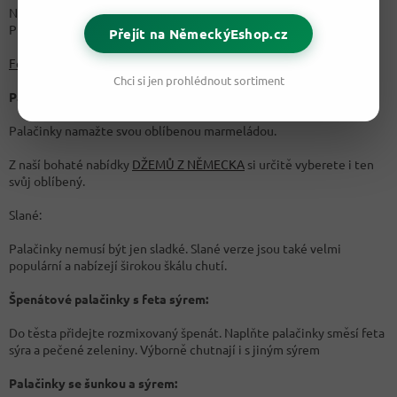
Namažte palačinky Nutellou. Přidejte plátky banánů a zarolujte.
Přidat můžete třeba i ořechy.
Přejít na NěmeckýEshop.cz
Ferrero Nutella 750g
Chci si jen prohlédnout sortiment
Palačinky s marmeládou:
Palačinky namažte svou oblíbenou marmeládou.
Z naší bohaté nabídky
DŽEMŮ Z NĚMECKA
si určitě vyberete i ten
svůj oblíbený.
Slané:
Palačinky nemusí být jen sladké. Slané verze jsou také velmi
populární a nabízejí širokou škálu chutí.
Špenátové palačinky s feta sýrem:
Do těsta přidejte rozmixovaný špenát. Naplňte palačinky směsí feta
sýra a pečené zeleniny. Výborně chutnají i s jiným sýrem
Palačinky se šunkou a sýrem: