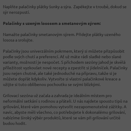
Naplňte palačinky plátky šunky a sýra. Zapékejte v troubě, dokud se
sýr nerozpustí.
Palačinky s uzeným lososem a smetanovým sýrem:
Namažte palačinky smetanovým sýrem. Přidejte plátky uzeného
lososa a srolujte.
Palačinky jsou univerzálním pokrmem, který si můžete přizpůsobit
podle svých chutí a preferencí. Ať už máte rádi sladké nebo slané
varianty, možností je nespočet. S příchodem sezóny jahod je skvělá
příležitost vyzkoušet nové recepty a zpestřit si jídelníček. Palačinky
jsou nejen chutné, ale také jednoduché na přípravu, takže si je
můžete dopřát kdykoliv. Vytvořte si vlastní palačinkové kreace a
užijte si tuto oblíbenou pochoutku se svými blízkými.
Grilovací sezóna už začala a zahrada je ideálním místem pro
neformální setkání s rodinou a přáteli. U nás najdete spoustu tipů na
grilování, které vám pomohou vytvořit nezapomenutelné zážitky. A
navíc, abyste měli všechno, co potřebujete k dokonalému grilování,
nabízíme široký výběr produktů, které se vám při grilování určitě
budou hodit.