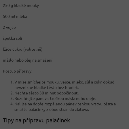
250 g hladké mouky
500 ml mléka
2 vejce
špetka soli
lžíce cukru (volitelně)
máslo nebo olej na smažení
Postup přípravy:
V míse smíchejte mouku, vejce, mléko, sůl a cukr, dokud
nevznikne hladké těsto bez hrudek.
Nechte těsto 30 minut odpočinout.
Rozehřejte pánev s troškou másla nebo oleje.
Nalijte na dobře rozpálenou pánev tenkou vrstvu těsta a
smažte palačinky z obou stran do zlatova.
Tipy na přípravu palačinek