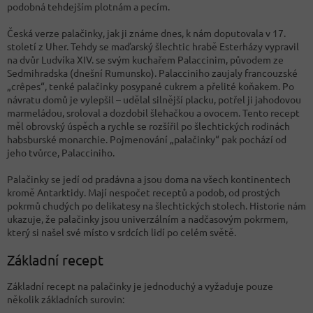
podobná tehdejším plotnám a pecím.
Česká verze palačinky, jak ji známe dnes, k nám doputovala v 17.
století z Uher. Tehdy se maďarský šlechtic hrabě Esterházy vypravil
na dvůr Ludvíka XIV. se svým kuchařem Palaccinim, původem ze
Sedmihradska (dnešní Rumunsko). Palacciniho zaujaly francouzské
„crêpes“, tenké palačinky posypané cukrem a přelité koňakem. Po
návratu domů je vylepšil – udělal silnější placku, potřel ji jahodovou
marmeládou, sroloval a dozdobil šlehačkou a ovocem. Tento recept
měl obrovský úspěch a rychle se rozšířil po šlechtických rodinách
habsburské monarchie. Pojmenování „palačinky“ pak pochází od
jeho tvůrce, Palacciniho.
Palačinky se jedí od pradávna a jsou doma na všech kontinentech
kromě Antarktidy. Mají nespočet receptů a podob, od prostých
pokrmů chudých po delikatesy na šlechtických stolech. Historie nám
ukazuje, že palačinky jsou univerzálním a nadčasovým pokrmem,
který si našel své místo v srdcích lidí po celém světě.
Základní recept
Základní recept na palačinky je jednoduchý a vyžaduje pouze
několik základních surovin: