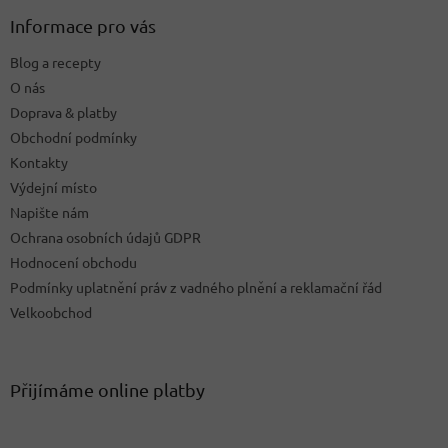
p
a
Informace pro vás
t
Blog a recepty
í
O nás
Doprava & platby
Obchodní podmínky
Kontakty
Výdejní místo
Napište nám
Ochrana osobních údajů GDPR
Hodnocení obchodu
Podmínky uplatnění práv z vadného plnění a reklamační řád
Velkoobchod
Přijímáme online platby