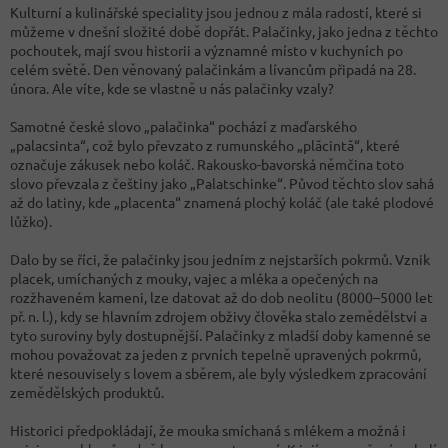
Kulturní a kulinářské speciality jsou jednou z mála radostí, které si
můžeme v dnešní složité době dopřát. Palačinky, jako jedna z těchto
pochoutek, mají svou historii a významné místo v kuchyních po
celém světě. Den věnovaný palačinkám a lívancům připadá na 28.
února. Ale víte, kde se vlastně u nás palačinky vzaly?
Samotné české slovo „palačinka“ pochází z maďarského
„palacsinta“, což bylo převzato z rumunského „plăcintă“, které
označuje zákusek nebo koláč. Rakousko-bavorská němčina toto
slovo převzala z češtiny jako „Palatschinke“. Původ těchto slov sahá
až do latiny, kde „placenta“ znamená plochý koláč (ale také plodové
lůžko).
Dalo by se říci, že palačinky jsou jedním z nejstarších pokrmů. Vznik
placek, umíchaných z mouky, vajec a mléka a opečených na
rozžhaveném kameni, lze datovat až do dob neolitu (8000–5000 let
př. n. l.), kdy se hlavním zdrojem obživy člověka stalo zemědělství a
tyto suroviny byly dostupnější. Palačinky z mladší doby kamenné se
mohou považovat za jeden z prvních tepelně upravených pokrmů,
které nesouvisely s lovem a sběrem, ale byly výsledkem zpracování
zemědělských produktů.
Historici předpokládají, že mouka smíchaná s mlékem a možná i