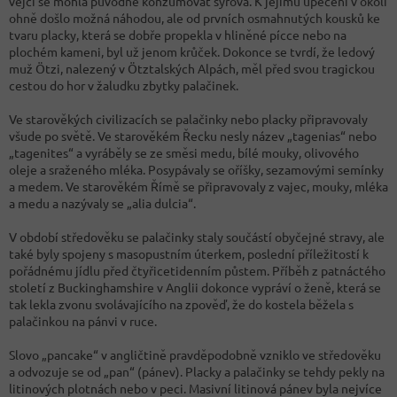
vejci se mohla původně konzumovat syrová. K jejímu upečení v okolí
ohně došlo možná náhodou, ale od prvních osmahnutých kousků ke
tvaru placky, která se dobře propekla v hliněné pícce nebo na
plochém kameni, byl už jenom krůček. Dokonce se tvrdí, že ledový
muž Ötzi, nalezený v Ötztalských Alpách, měl před svou tragickou
cestou do hor v žaludku zbytky palačinek.
Ve starověkých civilizacích se palačinky nebo placky připravovaly
všude po světě. Ve starověkém Řecku nesly název „tagenias“ nebo
„tagenites“ a vyráběly se ze směsi medu, bílé mouky, olivového
oleje a sraženého mléka. Posypávaly se oříšky, sezamovými semínky
a medem. Ve starověkém Římě se připravovaly z vajec, mouky, mléka
a medu a nazývaly se „alia dulcia“.
V období středověku se palačinky staly součástí obyčejné stravy, ale
také byly spojeny s masopustním úterkem, poslední příležitostí k
pořádnému jídlu před čtyřicetidenním půstem. Příběh z patnáctého
století z Buckinghamshire v Anglii dokonce vypráví o ženě, která se
tak lekla zvonu svolávajícího na zpověď, že do kostela běžela s
palačinkou na pánvi v ruce.
Slovo „pancake“ v angličtině pravděpodobně vzniklo ve středověku
a odvozuje se od „pan“ (pánev). Placky a palačinky se tehdy pekly na
litinových plotnách nebo v peci. Masivní litinová pánev byla nejvíce