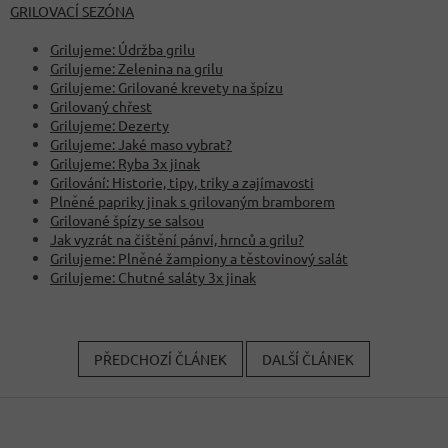
GRILOVACÍ SEZÓNA
Grilujeme: Údržba grilu
Grilujeme: Zelenina na grilu
Grilujeme: Grilované krevety na špízu
Grilovaný chřest
Grilujeme: Dezerty
Grilujeme: Jaké maso vybrat?
Grilujeme: Ryba 3x jinak
Grilování: Historie, tipy, triky a zajímavosti
Plněné papriky jinak s grilovaným bramborem
Grilované špízy se salsou
Jak vyzrát na čištění pánví, hrnců a grilu?
Grilujeme: Plněné žampiony a těstovinový salát
Grilujeme: Chutné saláty 3x jinak
PŘEDCHOZÍ ČLÁNEK
DALŠÍ ČLÁNEK
Z
á