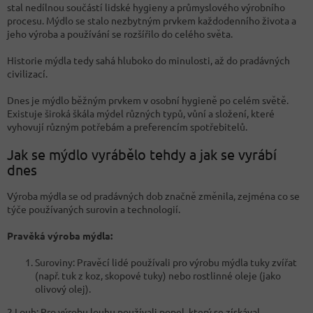
stal nedílnou součástí lidské hygieny a průmyslového výrobního
procesu. Mýdlo se stalo nezbytným prvkem každodenního života a
jeho výroba a používání se rozšířilo do celého světa.
Historie mýdla tedy sahá hluboko do minulosti, až do pradávných
civilizací.
Dnes je mýdlo běžným prvkem v osobní hygieně po celém světě.
Existuje široká škála mýdel různých typů, vůní a složení, které
vyhovují různým potřebám a preferencím spotřebitelů.
Jak se mýdlo vyrábělo tehdy a jak se vyrábí
dnes
Výroba mýdla se od pradávných dob značně změnila, zejména co se
týče používaných surovin a technologií.
Pravěká výroba mýdla:
Suroviny: Pravěcí lidé používali pro výrobu mýdla tuky zvířat
(např. tuk z koz, skopové tuky) nebo rostlinné oleje (jako
olivový olej).
2.Louh: Pro výrobu louhu používali popel, který se získával