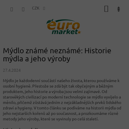
Přejít
NÁKUP
na
CZK
obsah
KOŠÍK
Mýdlo známé neznámé: Historie
mýdla a jeho výroby
27.4.2024
Mýdlo je každodenní součástí našeho života, kterou používáme k
osobní hygieně. Přestože se zdá být tak obyčejným a běžným
produktem, jeho historie a výroba jsou velmi zajímavé. Od
starověkých civilizací po moderní technologie se mýdlo vyvíjelo a
měnilo, přičemž zůstává jedním z nejzákladnějších prvků lidského
zdraví a hygieny. V tomto článku se podíváme na historii mýdla od
jeho nejstarších kořenů až po současnost, a prozkoumáme různé
metody jeho výroby, které se vyvinuly po celá staletí.