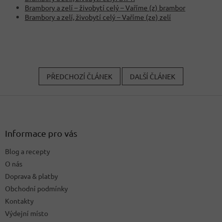
Brambory a zelí – živobytí celý – Vaříme (z) brambor
Brambory a zelí, živobytí celý – Vaříme (ze) zelí
PŘEDCHOZÍ ČLÁNEK
DALŠÍ ČLÁNEK
Z
á
p
a
Informace pro vás
t
Blog a recepty
í
O nás
Doprava & platby
Obchodní podmínky
Kontakty
Výdejní místo