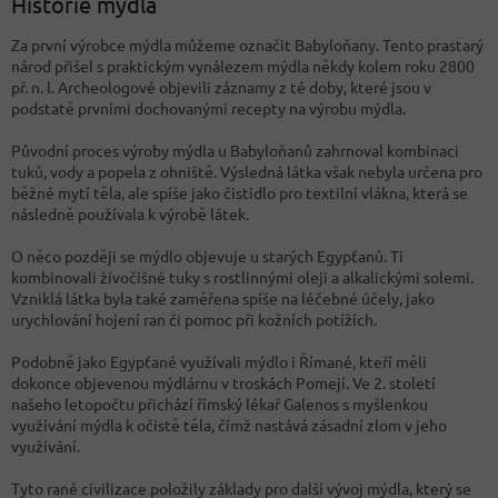
Historie mýdla
Za první výrobce mýdla můžeme označit Babyloňany. Tento prastarý
národ přišel s praktickým vynálezem mýdla někdy kolem roku 2800
př. n. l. Archeologové objevili záznamy z té doby, které jsou v
podstatě prvními dochovanými recepty na výrobu mýdla.
Původní proces výroby mýdla u Babyloňanů zahrnoval kombinaci
tuků, vody a popela z ohniště. Výsledná látka však nebyla určena pro
běžné mytí těla, ale spíše jako čistidlo pro textilní vlákna, která se
následně používala k výrobě látek.
O něco později se mýdlo objevuje u starých Egypťanů. Ti
kombinovali živočišné tuky s rostlinnými oleji a alkalickými solemi.
Vzniklá látka byla také zaměřena spíše na léčebné účely, jako
urychlování hojení ran či pomoc při kožních potížích.
Podobně jako Egypťané využívali mýdlo i Římané, kteří měli
dokonce objevenou mýdlárnu v troskách Pomejí. Ve 2. století
našeho letopočtu přichází římský lékař Galenos s myšlenkou
využívání mýdla k očistě těla, čímž nastává zásadní zlom v jeho
využívání.
Tyto rané civilizace položily základy pro další vývoj mýdla, který se