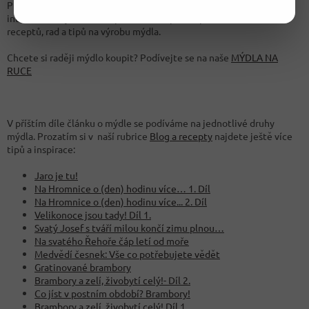
Pro konkrétní recept na výrobu mýdla je nejsnazší podívat se na
internet, kde je dnes bezplatně dostupné nepřeberné množství
receptů, rad a tipů na výrobu mýdla.
Chcete si raději mýdlo koupit? Podívejte se na naše
MÝDLA NA
RUCE
V příštím díle článku o mýdle se podíváme na jednotlivé druhy
mýdla. Prozatím si v naší rubrice
Blog a recepty
najdete ještě více
tipů a inspirace:
Jaro je tu!
Na Hromnice o (den) hodinu více… 1. Díl
Na Hromnice o (den) hodinu více... 2. Díl
Velikonoce jsou tady! Díl 1.
Svatý Josef s tváří milou končí zimu plnou…
Na svatého Řehoře čáp letí od moře
Medvědí česnek: Vše co potřebujete vědět
Gratinované brambory
Brambory a zelí, živobytí celý!- Díl 2.
Co jíst v postním období? Brambory!
Brambory a zelí, živobytí celý! Díl 1.