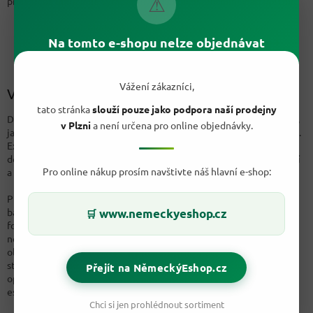
⚠
přísad, což umožňuje vyrábět mýdlo s konzistentními vlastnostmi.
Zpracování: Moderní mýdla se často vyrábějí ve formě
tekutého mýdla nebo tuhého mýdla v různých tvarech a
Na tomto e-shopu nelze objednávat
velikostech. Po výrobě může být mýdlo obohaceno o další
přísady jako jsou vůně, bylinné extrakty nebo vitamíny.
Vážení zákazníci,
Výroba domácího mýdla
tato stránka
slouží pouze jako podpora naší prodejny
Domácí výroba mýdla, známá také jako DIY mýdlo, je skvělý způsob,
v Plzni
a není určena pro online objednávky.
jak si vytvořit vlastní jedinečné mýdlo přesně podle svých představ.
Existuje mnoho receptů a technik, které lze použít k výrobě
domácího mýdla, a mnoho lidí si tuto činnost oblíbilo jako relaxační
Pro online nákup prosím navštivte náš hlavní e-shop:
a kreativní koníček.
Pro první pokusy se nabízí hotová mýdlová hmota různých vůní a
barev, kterou stačí rozpustit, přidat další ingredience a přelít do
www.nemeckyeshop.cz
🛒
formiček. Ti šikovnější z vás se mohou pustit do výroby z olivového
nebo marseillského mýdla, která se skládají převážně z rostlinných
olejů a jsou bez syntetických případ. Mýdlo stačí nastrouhat do
starého kastrolu, přidat destilovanou vodu a za stálého míchání
Přejít na NěmeckýEshop.cz
opatrně zahřívat. Na závěr přidáme sušené květy, pár kapek vonné
esence a originální dárek pro vaše blízké je na světě.
Chci si jen prohlédnout sortiment