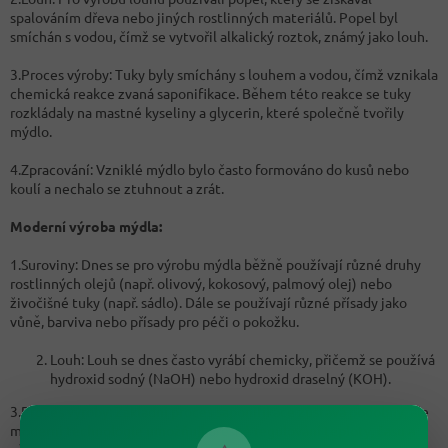
spalováním dřeva nebo jiných rostlinných materiálů. Popel byl
smíchán s vodou, čímž se vytvořil alkalický roztok, známý jako louh.
3.Proces výroby: Tuky byly smíchány s louhem a vodou, čímž vznikala
chemická reakce zvaná saponifikace. Během této reakce se tuky
rozkládaly na mastné kyseliny a glycerin, které společně tvořily
mýdlo.
4.Zpracování: Vzniklé mýdlo bylo často formováno do kusů nebo
koulí a nechalo se ztuhnout a zrát.
Moderní výroba mýdla:
1.Suroviny: Dnes se pro výrobu mýdla běžně používají různé druhy
rostlinných olejů (např. olivový, kokosový, palmový olej) nebo
živočišné tuky (např. sádlo). Dále se používají různé přísady jako
vůně, barviva nebo přísady pro péči o pokožku.
Louh: Louh se dnes často vyrábí chemicky, přičemž se používá
hydroxid sodný (NaOH) nebo hydroxid draselný (KOH).
3.Proces výroby: Základní proces saponifikace zůstává podobný, ale
moderní technologie umožňují přesné regulování teploty, času a