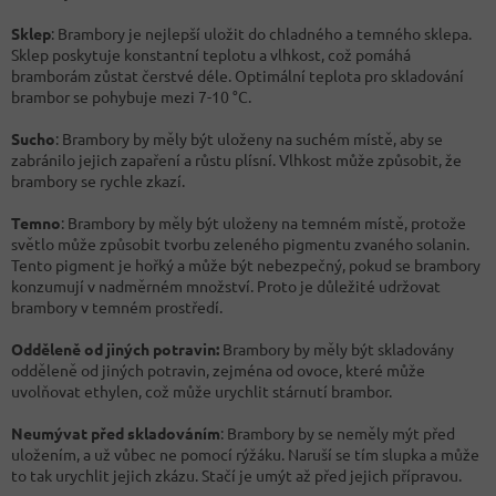
Sklep
: Brambory je nejlepší uložit do chladného a temného sklepa.
Sklep poskytuje konstantní teplotu a vlhkost, což pomáhá
bramborám zůstat čerstvé déle. Optimální teplota pro skladování
brambor se pohybuje mezi 7-10 °C.
Sucho
: Brambory by měly být uloženy na suchém místě, aby se
zabránilo jejich zapaření a růstu plísní. Vlhkost může způsobit, že
brambory se rychle zkazí.
Temno
: Brambory by měly být uloženy na temném místě, protože
světlo může způsobit tvorbu zeleného pigmentu zvaného solanin.
Tento pigment je hořký a může být nebezpečný, pokud se brambory
konzumují v nadměrném množství. Proto je důležité udržovat
brambory v temném prostředí.
Odděleně od jiných potravin:
Brambory by měly být skladovány
odděleně od jiných potravin, zejména od ovoce, které může
uvolňovat ethylen, což může urychlit stárnutí brambor.
Neumývat před skladováním
: Brambory by se neměly mýt před
uložením, a už vůbec ne pomocí rýžáku. Naruší se tím slupka a může
to tak urychlit jejich zkázu. Stačí je umýt až před jejich přípravou.