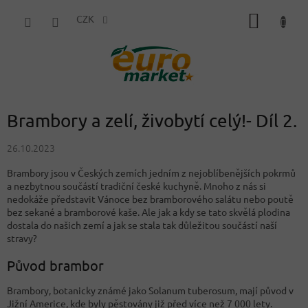
Přejít
NÁKUP
na
CZK
obsah
KOŠÍK
Brambory a zelí, živobytí celý!- Díl 2.
26.10.2023
Brambory jsou v Českých zemích jedním z nejoblíbenějších pokrmů
a nezbytnou součástí tradiční české kuchyně. Mnoho z nás si
nedokáže představit Vánoce bez bramborového salátu nebo poutě
bez sekané a bramborové kaše. Ale jak a kdy se tato skvělá plodina
dostala do našich zemí a jak se stala tak důležitou součástí naší
stravy?
Původ brambor
Brambory, botanicky známé jako Solanum tuberosum, mají původ v
Jižní Americe, kde byly pěstovány již před více než 7 000 lety.