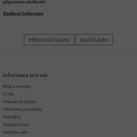
připravené sladkosti:
Sladkosti halloween
PŘEDCHOZÍ ČLÁNEK
DALŠÍ ČLÁNEK
Z
á
p
a
Informace pro vás
t
Blog a recepty
í
O nás
Doprava & platby
Obchodní podmínky
Kontakty
Výdejní místo
Napište nám