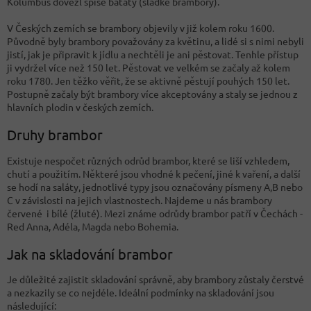
Kolumbus dovezl spíše batáty (sladké brambory).
V Českých zemích se brambory objevily v již kolem roku 1600.
Původně byly brambory považovány za květinu, a lidé si s nimi nebyli
jistí, jak je připravit k jídlu a nechtěli je ani pěstovat. Tenhle přístup
ji vydržel více než 150 let. Pěstovat ve velkém se začaly až kolem
roku 1780. Jen těžko věřit, že se aktivně pěstují pouhých 150 let.
Postupně začaly být brambory více akceptovány a staly se jednou z
hlavních plodin v českých zemích.
Druhy brambor
Existuje nespočet různých odrůd brambor, které se liší vzhledem,
chutí a použitím. Některé jsou vhodné k pečení, jiné k vaření, a další
se hodí na saláty, jednotlivé typy jsou označovány písmeny A,B nebo
C v závislosti na jejich vlastnostech. Najdeme u nás brambory
červené i bílé (žluté). Mezi známe odrůdy brambor patří v Čechách -
Red Anna, Adéla, Magda nebo Bohemia.
Jak na skladování brambor
Je důležité zajistit skladování správně, aby brambory zůstaly čerstvé
a nezkazily se co nejdéle. Ideální podmínky na skladování jsou
následující: