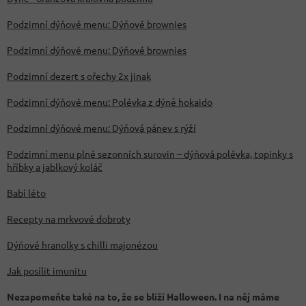
Podzimní dýňové menu: Dýňové brownies
Podzimní dýňové menu: Dýňové brownies
Podzimní dezert s ořechy 2x jinak
Podzimní dýňové menu: Polévka z dýně hokaido
Podzimní dýňové menu: Dýňová pánev s rýží
Podzimní menu plné sezonních surovin – dýňová polévka, topinky s
hříbky a jablkový koláč
Babí léto
Recepty na mrkvové dobroty
Dýňové hranolky s chilli majonézou
Jak posílit imunitu
Nezapomeňte také na to, že se blíží Halloween. I na něj máme