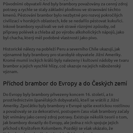
Původními obyvateli And byly brambory považovány za cenný zdroj
potravy a rychle se staly základní plodinou ve stravování těchto
kmenů. Pěstování brambor bylo nezbytné pro rozvoj pokročilých
civilizací v horských oblastech, kde se nedařilo pěstovat kukuřici.
Inkové brambory využívali ve své stravě různými způsoby, od
přípravy polévek a chleba až po výrobu alkoholických nápojů, jako
byl chacha, který měl podobné vlastnosti jako pivo.
Historické nálezy na pobřeží Peru a severního Chile ukazují, jak
významné byly brambory pro starobylé obyvatele Jižní Ameriky.
Kromě mumií inckých králů byly nalezeny i kultovní nádoby ve tvaru
brambor a jejich vyschlé hlízy, což ukazuje na jejich náboženský
význam.
Příchod brambor do Evropy a do Českých zemí
Do Evropy byly brambory přivezeny koncem 16. století, a to
prostřednictvím španělských dobyvatelů, kteří se vrátili z Jižní
Ameriky. Zpočátku byly brambory v Evropě spíše exotickou rostlinou
a považovaly se za dekorativní, postupem času však brambory začaly
být vnímány jako cenný zdroj potravy. Existuje několik teorií o tom,
jak brambory dorazily do Evropy, ale jedna z nich spojuje jejich
příchod s Kryštofem Kolumbem. Později se však ukázalo, že