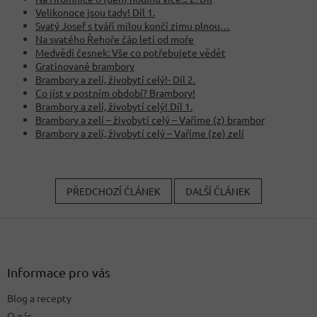
Velikonoce jsou tady! Díl 1.
Svatý Josef s tváří milou končí zimu plnou…
Na svatého Řehoře čáp letí od moře
Medvědí česnek: Vše co potřebujete vědět
Gratinované brambory
Brambory a zelí, živobytí celý!- Díl 2.
Co jíst v postním období? Brambory!
Brambory a zelí, živobytí celý! Díl 1.
Brambory a zelí – živobytí celý – Vaříme (z) brambor
Brambory a zelí, živobytí celý – Vaříme (ze) zelí
PŘEDCHOZÍ ČLÁNEK
DALŠÍ ČLÁNEK
Z
á
p
a
Informace pro vás
t
Blog a recepty
í
O nás