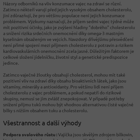
Názory odborníků na vliv konzumace vajec na zdraví se různí.
Zatímco někteří varují před jejich vysokým obsahem cholesterolu,
jiní zdůrazňují, že pro většinu populace není jejich konzumace
problémem. Výzkumy naznačují, že příjem sedmi vajec týdně může
mít pozitivní účinky, jako je zvýšení hladiny "dobrého" cholesterolu
a snížení rizika srdečních onemocnění díky omega-3 mastným
kyselinám obsaženým ve vejcích. Navzdory dřívějšímu přesvědčení
není přímé spojení mezi příjmem cholesterolu z potravin a rizikem
kardiovaskulárních onemocnění zcela jasné. Důležitým faktorem je
celkové složení jídelníčku, životní styl a genetické predispozice
jedince.
Zatímco vaječné žloutky obsahují cholesterol, mohou mít také
pozitivní vliv na zdraví díky obsahu bioaktivních látek, jako jsou
vitamíny, minerály a antioxidanty. Pro většinu lidí není příjem
cholesterolu z vajec problémem, a pokud nepatří do rizikové
skupiny, nemusí se jím zvlášť znepokojovat. V případě potřeby
snížení příjmu tuků mohou být vhodnou alternativou čisté vaječné
bílky s nižším obsahem tuku a cholesterolu.
Všestrannost a další výhody
Podpora svalového růstu :
Vajíčka jsou skvělým zdrojem bílkovin,