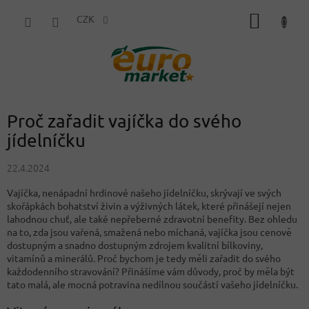
Přejít
NÁKUP
na
CZK
obsah
KOŠÍK
Proč zařadit vajíčka do svého
jídelníčku
22.4.2024
Vajíčka, nenápadní hrdinové našeho jídelníčku, skrývají ve svých
skořápkách bohatství živin a výživných látek, které přinášejí nejen
lahodnou chuť, ale také nepřeberné zdravotní benefity. Bez ohledu
na to, zda jsou vařená, smažená nebo míchaná, vajíčka jsou cenově
dostupným a snadno dostupným zdrojem kvalitní bílkoviny,
vitamínů a minerálů. Proč bychom je tedy měli zařadit do svého
každodenního stravování? Přinášíme vám důvody, proč by měla být
tato malá, ale mocná potravina nedílnou součástí vašeho jídelníčku.