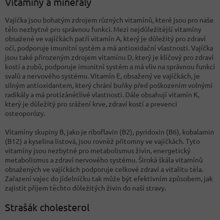
Vitamíny a minerály
Vajíčka jsou bohatým zdrojem různých vitamínů, které jsou pro naše
tělo nezbytné pro správnou funkci. Mezi nejdůležitější vitamíny
obsažené ve vajíčkách patří vitamín A, který je důležitý pro zdraví
očí, podporuje imunitní systém a má antioxidační vlastnosti. Vajíčka
jsou také přirozeným zdrojem vitamínu D, který je klíčový pro zdraví
kostí a zubů, podporuje imunitní systém a má vliv na správnou funkci
svalů a nervového systému. Vitamín E, obsažený ve vajíčkách, je
silným antioxidantem, který chrání buňky před poškozením volnými
radikály a má protizánětlivé vlastnosti. Dále obsahují vitamín K,
který je důležitý pro srážení krve, zdraví kostí a prevenci
osteoporózy.
Vitamíny skupiny B, jako je riboflavin (B2), pyridoxin (B6), kobalamin
(B12) a kyselina listová, jsou rovněž přítomny ve vajíčkách. Tyto
vitamíny jsou nezbytné pro metabolismus živin, energetický
metabolismus a zdraví nervového systému. Široká škála vitamínů
obsažených ve vajíčkách podporuje celkové zdraví a vitalitu těla.
Zařazení vajec do jídelníčku tak může být efektivním způsobem, jak
zajistit příjem těchto důležitých živin do naší stravy.
Strašák cholesterol