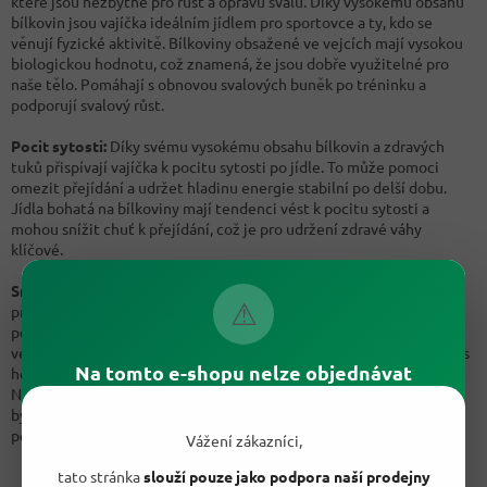
které jsou nezbytné pro růst a opravu svalů. Díky vysokému obsahu
bílkovin jsou vajíčka ideálním jídlem pro sportovce a ty, kdo se
věnují fyzické aktivitě. Bílkoviny obsažené ve vejcích mají vysokou
biologickou hodnotu, což znamená, že jsou dobře využitelné pro
naše tělo. Pomáhají s obnovou svalových buněk po tréninku a
podporují svalový růst.
Pocit sytosti:
Díky svému vysokému obsahu bílkovin a zdravých
tuků přispívají vajíčka k pocitu sytosti po jídle. To může pomoci
omezit přejídání a udržet hladinu energie stabilní po delší dobu.
Jídla bohatá na bílkoviny mají tendenci vést k pocitu sytosti a
mohou snížit chuť k přejídání, což je pro udržení zdravé váhy
klíčové.
Snadná příprava a variabilita
: Vajíčka jsou velmi jednoduchá na
⚠
přípravu a nabízejí širokou škálu možností. Můžete je vařit, smažit,
péct, udělat je natvrdo, naměkko, ve formě omelety nebo dokonce
ve formě muffinu. Jejich rychlá a snadná příprava je ideální pro lidi s
Na tomto e-shopu nelze objednávat
hektickým životním stylem, kteří potřebují rychlé a vyvážené jídlo.
Navíc vajíčka lze snadno kombinovat s různými druhy zeleniny,
bylinek a koření, což umožňuje variabilitu v jídelníčku a zajišťuje
pestrou stravu.
Vážení zákazníci,
tato stránka
slouží pouze jako podpora naší prodejny