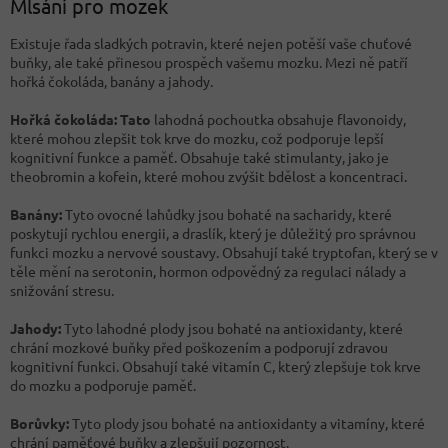
Mlsání pro mozek
Existuje řada sladkých potravin, které nejen potěší vaše chuťové
buňky, ale také přinesou prospěch vašemu mozku. Mezi ně patří
hořká čokoláda, banány a jahody.
Hořká čokoláda: Tato
lahodná pochoutka obsahuje flavonoidy,
které mohou zlepšit tok krve do mozku, což podporuje lepší
kognitivní funkce a paměť. Obsahuje také stimulanty, jako je
theobromin a kofein, které mohou zvýšit bdělost a koncentraci.
Banány:
Tyto ovocné lahůdky jsou bohaté na sacharidy, které
poskytují rychlou energii, a draslík, který je důležitý pro správnou
funkci mozku a nervové soustavy. Obsahují také tryptofan, který se v
těle mění na serotonin, hormon odpovědný za regulaci nálady a
snižování stresu.
Jahody:
Tyto lahodné plody jsou bohaté na antioxidanty, které
chrání mozkové buňky před poškozením a podporují zdravou
kognitivní funkci. Obsahují také vitamín C, který zlepšuje tok krve
do mozku a podporuje paměť.
Borůvky:
Tyto plody jsou bohaté na antioxidanty a vitamíny, které
chrání paměťové buňky a zlepšují pozornost.