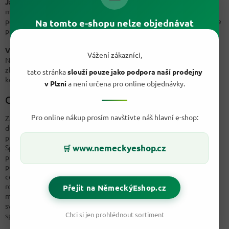
Jablečný mošt:
Obsahuje antioxidanty, jako je kvercetin, který
může chránit mozkové buňky před poškozením volnými radikály a
podporovat zdravou kognitivní funkci. Jablečný mošt také obsahuje
Na tomto e-shopu nelze objednávat
přírodní cukry, které mohou poskytnout energii mozku.
Voda:
Udržování hydratace je klíčové pro optimální funkci mozku.
Vážení zákazníci,
Nedostatek hydratace může vést k únavě, snížené pozornosti a
zhoršené paměti. Pití dostatečného množství vody může podpořit
tato stránka
slouží pouze jako podpora naší prodejny
kognitivní funkce a pomoci udržet mozek v dobré kondici.
v Plzni
a není určena pro online objednávky.
Co mozku prospívá
Pro online nákup prosím navštivte náš hlavní e-shop:
Základem je samozřejmě pestrá strava, která dodá tělu (i mozku)
důležité látky. Dopřejte si ji v pravidelných intervalech. K tomu
přidejte pohyb na čerstvém vzduchu, dostatek tekutin a spánku.
www.nemeckyeshop.cz
Správná výživa je klíčem k udržení mozku v optimální kondici a
🛒
prevenci onemocnění, jako je Alzheimerova choroba. Vybíráním
potravin bohatých na tyto prospěšné látky můžete podpořit
celkovou aktivitu mozku a vylepšit svůj životní prožitek. Vaše
rozhodnutí ohledně stravy mohou mít dlouhodobý dopad na váš
Přejít na NěmeckýEshop.cz
mozkový výkon a zdraví, takže je důležité vybrat si správně. Buďte
svým mozku nakloněni a dopřejte mu tu nejlepší péči pomocí
Chci si jen prohlédnout sortiment
správných potravin.