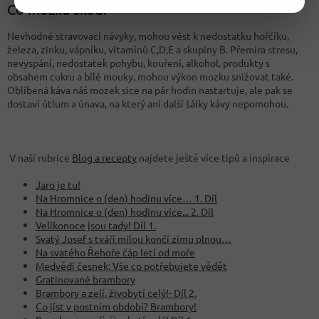
Co mozku škodí
Nevhodné stravovací návyky, mohou vést k nedostatku hořčíku,
železa, zinku, vápníku, vitamínů C,D,E a skupiny B. Přemíra stresu,
nevyspání, nedostatek pohybu, kouření, alkohol, produkty s
obsahem cukru a bílé mouky, mohou výkon mozku snižovat také.
Oblíbená káva náš mozek sice na pár hodin nastartuje, ale pak se
dostaví útlum a únava, na který ani další šálky kávy nepomohou.
V naší rubrice
Blog a recepty
najdete ještě více tipů a inspirace
Jaro je tu!
Na Hromnice o (den) hodinu více… 1. Díl
Na Hromnice o (den) hodinu více... 2. Díl
Velikonoce jsou tady! Díl 1.
Svatý Josef s tváří milou končí zimu plnou…
Na svatého Řehoře čáp letí od moře
Medvědí česnek: Vše co potřebujete vědět
Gratinované brambory
Brambory a zelí, živobytí celý!- Díl 2.
Co jíst v postním období? Brambory!