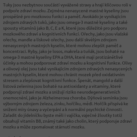
Tuky jsou nezbytnou součástí vyvážené stravy a hrají klíčovou roli v
podpoře zdraví mozku. Zejména nenasycené mastné kyseliny jsou
prospěšné pro mozkovou funkci a paměť. Avokádo je vynikajícím
zdrojem zdravých tuků, jako jsou omega-3 mastné kyseliny a také
spousty vitamínů jako B, C, E a K, které jsou důležité pro podporu
mozkového zdraví a kognitivních funkcí. Ořechy, jako jsou vlašské
ořechy, mandle a lískové ořechy, jsou další skvělým zdrojem
nenasycených mastných kyselin, které mohou zlepšit paměť a
koncentraci. Ryby, jako je losos, makrela a tuňák, jsou bohaté na
omega-3 mastné kyseliny EPA a DHA, které mají protizánětlivé
účinky a mohou podporovat zdraví mozku a kognitivní funkce. Olivy
a olivový olej jsou také vynikajícím zdrojem zdravých nenasycených
mastných kyselin, které mohou chránit mozek před oxidativním
stresem a zlepšovat kognitivní funkce. Špenát, mangold a další
listová zelenina jsou bohaté na antioxidanty a vitamíny, které
podporují zdraví mozku a snižují riziko neurodegenerativních
onemocnění, jako je Alzheimerova choroba. Dýňová semínka jsou
výborným zdrojem železa, zinku, hořčíku, mědi. Hořčík přispívá ke
snížení míry únavy a vyčerpání a k normální psychické činnosti.
Zařadit do jídelníčku byste měli i vajíčka, vaječné žloutky totiž
obsahují vitamín B8, známý také jako cholin, který podporuje zdraví
mozku a může zpomalovat stárnutí mozku.