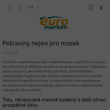
Přejít
NÁKUP
na
CZK
obsah
KOŠÍK
Potraviny nejen pro mozek
17.4.2024
Chcete-li maximalizovat výkon vašeho mozku a začít den s energií a
jasností mysli, je důležité zaměřit se na správnou stravu. I když káva
může posloužit jako krátkodobý stimulant, dlouhodobější a
udržitelnější zlepšení mozku můžete dosáhnout pomocí potravin
obsahujících specifické živiny. V našem článku vám představíme
seznam potravin, které prospívají vašemu mozku a mohou zlepšit
vaši paměť a koncentraci.
Tuky, nenasycené mastné kyseliny a další zdraví
prospěšné látky