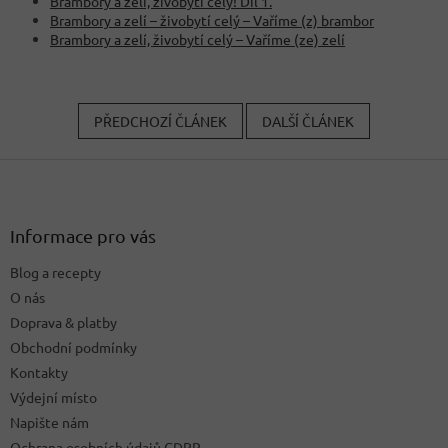
Brambory a zelí, živobytí celý! Díl 1.
Brambory a zelí – živobytí celý – Vaříme (z) brambor
Brambory a zelí, živobytí celý – Vaříme (ze) zelí
PŘEDCHOZÍ ČLÁNEK
DALŠÍ ČLÁNEK
Z
á
p
a
Informace pro vás
t
Blog a recepty
í
O nás
Doprava & platby
Obchodní podmínky
Kontakty
Výdejní místo
Napište nám
Ochrana osobních údajů GDPR