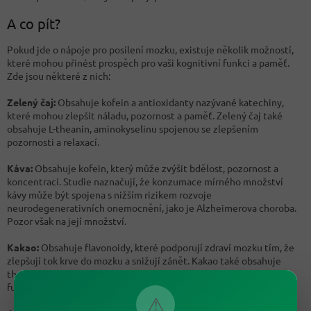
A co pít?
Pokud jde o nápoje pro posílení mozku, existuje několik možností,
které mohou přinést prospěch pro vaši kognitivní funkci a paměť.
Zde jsou některé z nich:
Zelený čaj:
Obsahuje kofein a antioxidanty nazývané katechiny,
které mohou zlepšit náladu, pozornost a paměť. Zelený čaj také
obsahuje L-theanin, aminokyselinu spojenou se zlepšením
pozornosti a relaxací.
Káva:
Obsahuje kofein, který může zvýšit bdělost, pozornost a
koncentraci. Studie naznačují, že konzumace mírného množství
kávy může být spojena s nižším rizikem rozvoje
neurodegenerativních onemocnění, jako je Alzheimerova choroba.
Pozor však na její množství.
Kakao:
Obsahuje flavonoidy, které podporují zdraví mozku tím, že
zlepšují tok krve do mozku a snižují zánět. Kakao také obsahuje
theobromin, který může zlepšit náladu a podporovat kognitivní
funkce.
⚠