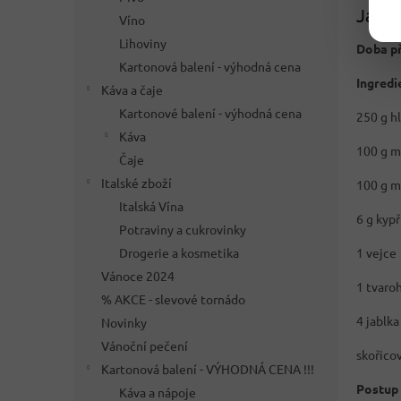
Jable
Víno
Lihoviny
Doba př
Kartonová balení - výhodná cena
Ingredi
Káva a čaje
Kartonové balení - výhodná cena
250 g h
Káva
100 g m
Čaje
Italské zboží
100 g m
Italská Vína
6 g kypř
Potraviny a cukrovinky
1 vejce
Drogerie a kosmetika
Vánoce 2024
1 tvaro
% AKCE - slevové tornádo
4 jablka
Novinky
Vánoční pečení
skořico
Kartonová balení - VÝHODNÁ CENA !!!
Postup 
Káva a nápoje