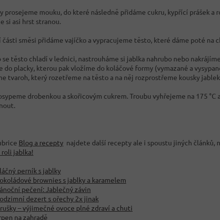
y prosejeme mouku, do které následně přidáme cukru, kypřící prášek a 
 si asi hrst stranou.
í části směsi přidáme vajíčko a vypracujeme těsto, které dáme poté na c
 se těsto chladí v lednici, nastrouháme si jablka nahrubo nebo nakrájí
e do placky, kterou pak vložíme do koláčové formy (vymazané a vysypan
 tvaroh, který rozetřeme na těsto a na něj rozprostřeme kousky jablek
osypeme drobenkou a skořicovým cukrem. Troubu vyhřejeme na 175 °C 
nout.
rubrice
Blog a recepty
najdete další recepty ale i spoustu jiných článků, n
 roli jablka!
láčný perník s jablky
okoládové brownies s jablky a karamelem
ánoční pečení: Jablečný závin
odzimní dezert s ořechy 2x jinak
rušky – výjimečné ovoce plné zdraví a chuti
rpen na zahradě