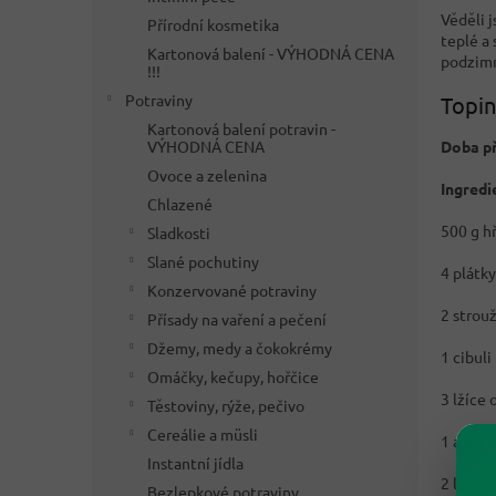
Věděli j
Přírodní kosmetika
teplé a
Kartonová balení - VÝHODNÁ CENA
podzimní
!!!
Potraviny
Topin
Kartonová balení potravin -
VÝHODNÁ CENA
Doba př
Ovoce a zelenina
Ingredi
Chlazené
500 g h
Sladkosti
Slané pochutiny
4 plátk
Konzervované potraviny
2 strou
Přísady na vaření a pečení
Džemy, medy a čokokrémy
1 cibuli
Omáčky, kečupy, hořčice
3 lžíce 
Těstoviny, rýže, pečivo
Cereálie a müsli
1 a půl 
Instantní jídla
2 lžíce 
Bezlepkové potraviny