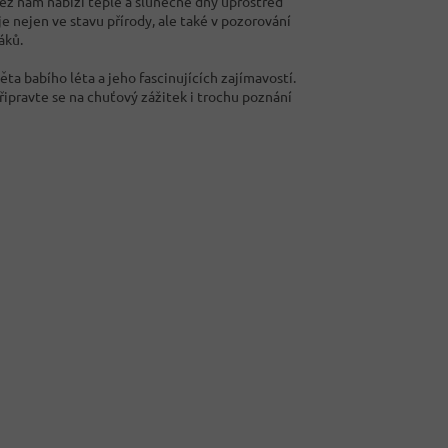
 jež nám nabízí teplé a slunečné dny uprostřed
je nejen ve stavu přírody, ale také v pozorování
táků.
a babího léta a jeho fascinujících zajímavostí.
řipravte se na chuťový zážitek i trochu poznání