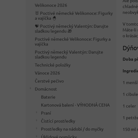
Ale podz
n
Velikonoce 2026
chladnéh
e
neobvyk
🐰 Poctivé německé Velikonoce: Figurky
l
a vajíčka 🐣
V tomto
💝 Poctivý německý Valentýn: Darujte
Máte-li 
sladkou legendu 🎁
o krásá
Poctivé německé Velikonoce: Figurky a
vajíčka
Dýňo
Poctivý německý Valentýn: Darujte
sladkou legendu
Doba př
Technické položky
Ingredi
Vánoce 2026
Čerstvé pečivo
1 menší
Domácnost
1 cibule
Baterie
Kartonová balení - VÝHODNÁ CENA
1 celer
Praní
1 petrž
Čistící prostředky
Prostředky na nádobí / do myčky
150 ml 
Úklidové pomůcky