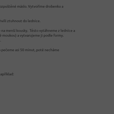
rozpuštěné máslo. Vytvoříme drobenku a
hvíli ztuhnout do lednice.
me na menší kousky. Těsto vytáhneme z lednice a
é moukou) a vytvarujeme ji podle formy.
.
a pečeme asi 50 minut, poté necháme
apříklad: