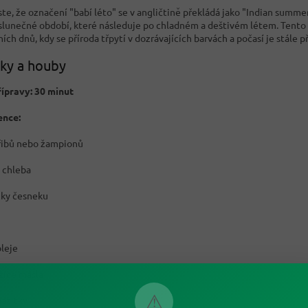
ste, že označení "babí léto" se v angličtině překládá jako "Indian summ
 slunečné období, které následuje po chladném a deštivém létem. Tento 
ch dnů, kdy se příroda třpytí v dozrávajících barvách a počasí je stále p
ky a houby
ípravy: 30 minut
ence:
řibů nebo žampionů
y chleba
žky česneku
oleje
lžíce másla
⚠
pažitky