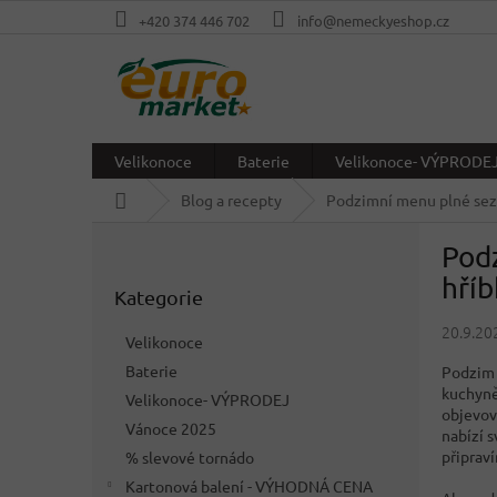
Přejít
+420 374 446 702
info@nemeckyeshop.cz
na
obsah
Velikonoce
Baterie
Velikonoce- VÝPRODE
Domů
Blog a recepty
Podzimní menu plné sezon
P
Podz
o
Přeskočit
s
hříb
Kategorie
kategorie
t
r
20.9.20
Velikonoce
a
Baterie
Podzim 
n
kuchyně.
Velikonoce- VÝPRODEJ
n
objevov
í
Vánoce 2025
nabízí 
p
připraví
% slevové tornádo
a
Kartonová balení - VÝHODNÁ CENA