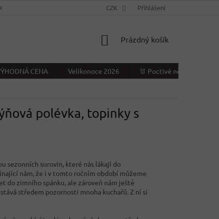
NÍ PODMÍNKY
KONTAKTY
CZK
VÝDEJNÍ MÍSTO
Přihlášení
NAPIŠTE NÁ
NÁKUPNÍ
Prázdný košík
KOŠÍK
- VÝHODNÁ CENA
Velikonoce 2026
🐰 Poctivé německé Veliko
ýňová polévka, topinky s
 sezonních surovin, které nás lákají do
pomínající nám, že i v tomto ročním období můžeme
et do zimního spánku, ale zároveň nám ještě
 stává středem pozornosti mnoha kuchařů. Z ní si