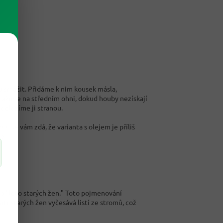
u smažit. Přidáme k nim kousek másla,
Smažíme na středním ohni, dokud houby nezískají
odložíme ji stranou.
d se vám zdá, že varianta s olejem je příliš
če
ko "léto starých žen." Toto pojmenování
tr starých žen vyčesává listí ze stromů, což