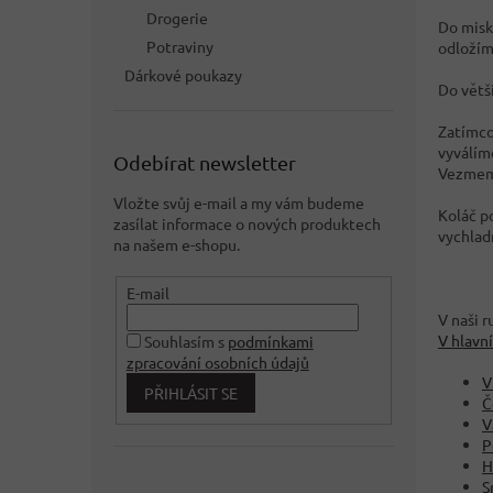
Drogerie
Do misk
Potraviny
odložíme
Dárkové poukazy
Do větš
Zatímco
vyválím
Odebírat newsletter
Vezmeme
Vložte svůj e-mail a my vám budeme
Koláč p
zasílat informace o nových produktech
vychlad
na našem e-shopu.
E-mail
V naši 
V hlavní
Souhlasím s
podmínkami
zpracování osobních údajů
V
PŘIHLÁSIT SE
Č
V
P
H
S