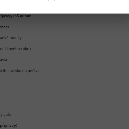
čný koláč
ípravy: 65 minut
ence:
ladké mouky
oučkového cukru
ásla
ícího prášku do pečiva
h
vý cukr
přípravy: