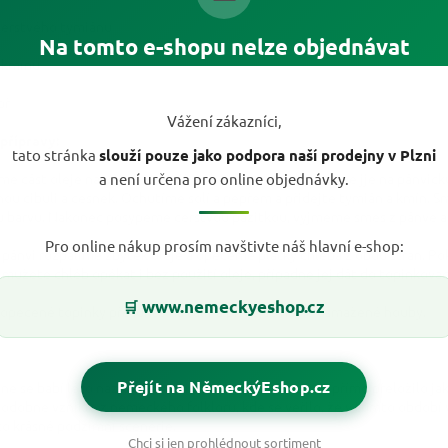
 čerstvého tymiánu
Na tomto e-shopu nelze objednávat
u kmínu
př
Vážení zákazníci,
přípravy:
tato stránka
slouží pouze jako podpora naší prodejny v Plzni
me část oleje na pánvi. Nakrájíme houby na plátky a dáme jje na pánvičk
a není určena pro online objednávky.
nou cibuli a česnek. Ochutíme solí a pepřem a přidejte tymián a kmín. 
u barvu. Nakonec posypeme čerstvou pažitkou, vyjmeme směs z pánve a 
Pro online nákup prosím navštivte náš hlavní e-shop:
 pánvi rozpalíme zbytek oleje a opečeme plátky chleba z obou stran. Poku
 můžete chléb opékat i bez použití oleje, případně jej dát do topinkova
www.nemeckyeshop.cz
🛒
opečené topinky přesuňte na talíř a přidejte na ně usmažené houby.
Přejít na NěmeckýEshop.cz
ně se babí léto nazývá "Altweibersommer," což by se přímo přeložilo ja
odobně vzniklo z německého folkloru, kde se věřilo, že v tomto období ví
 to krásné podzimní scenérie.
Chci si jen prohlédnout sortiment