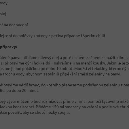
vody
olej
epř na dochucení
dejte si do polévky krutony z pečiva případně i špetku chilli
přípravy:
álené pánve přidáme olivový olej a poté na něm začneme smažit cibuli, 
 si připravíme dýni hokkaidó – nakrájíme ji na menší kousky. Jakmile je 
dusíme ji pod pokličkou po dobu 10 minut. Množství tekutiny, kterou dýně
me trochu vody, abychom zabránili připékání směsi zeleniny na pánvi.
 připravíme větší hrnec, do kterého přeneseme podušenou zeleninu z pán
licí po dobu 20 minut.
ový vývar můžeme buď rozmixovat přímo v hrnci pomocí tyčového mixé
 hladkou konzistenci. Přidáme 150 ml smetany na vaření a podle své ch
tce povařit, aby se chutě hezky spojili.