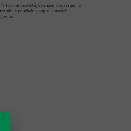
er"? Toto idiomatičtější označení odkazuje na
termín je používán k popisu krásných
říjemné.