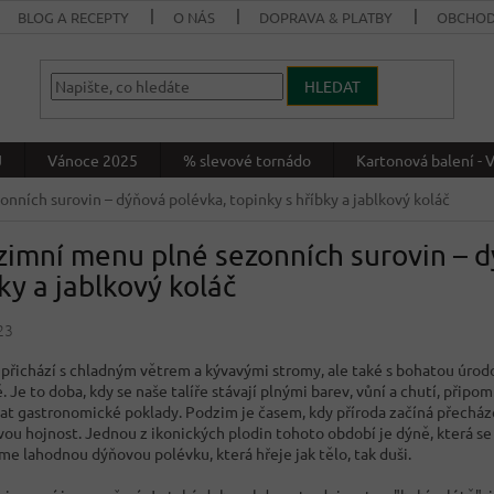
BLOG A RECEPTY
O NÁS
DOPRAVA & PLATBY
OBCHOD
HLEDAT
J
Vánoce 2025
% slevové tornádo
Kartonová balení 
ních surovin – dýňová polévka, topinky s hříbky a jablkový koláč
imní menu plné sezonních surovin – d
ky a jablkový koláč
23
přichází s chladným větrem a kývavými stromy, ale také s bohatou úrodou
 Je to doba, kdy se naše talíře stávají plnými barev, vůní a chutí, při
at gastronomické poklady. Podzim je časem, kdy příroda začíná přecház
svou hojnost. Jednou z ikonických plodin tohoto období je dýně, která se
me lahodnou dýňovou polévku, která hřeje jak tělo, tak duši.