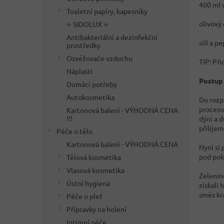
400 ml 
Toaletní papíry, kapesníky
olivový 
⭐ SIDOLUX ⭐
Antibakteriální a dezinfekční
sůl a p
prostředky
Osvěžovače vzduchu
TIP: Při
Náplasti
Postup 
Domácí potřeby
Autokosmetika
Do rozp
procesu
Kartonová balení - VÝHODNÁ CENA
!!!
dýni a 
přilije
Péče o tělo
Kartonová balení - VÝHODNÁ CENA
Nyní si
pod pok
Tělová kosmetika
Vlasová kosmetika
Zelenin
Ústní hygiena
získali
směs krá
Péče o pleť
Přípravky na holení
Intimní péče