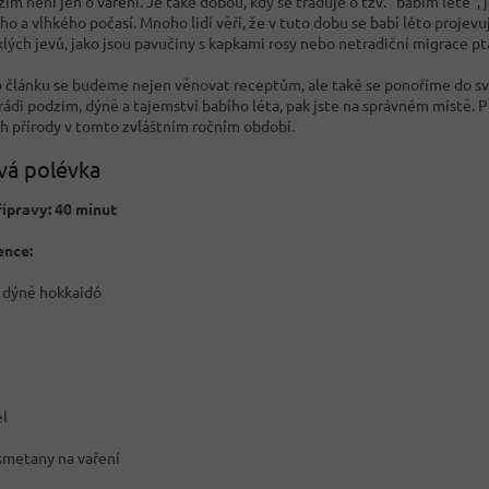
im není jen o vaření. Je také dobou, kdy se traduje o tzv. "babím létě",
o a vlhkého počasí. Mnoho lidí věří, že v tuto dobu se babí léto projevu
lých jevů, jako jsou pavučiny s kapkami rosy nebo netradiční migrace p
 článku se budeme nejen věnovat receptům, ale také se ponoříme do svět
rádi podzim, dýně a tajemství babího léta, pak jste na správném místě. P
ch přírody v tomto zvláštním ročním období.
vá polévka
ípravy: 40 minut
ence:
 dýně hokkaidó
el
smetany na vaření