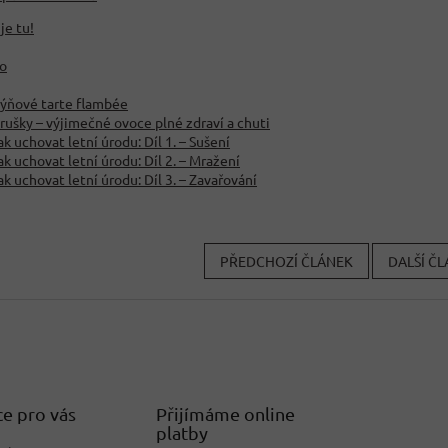
je tu!
to
ýňové tarte flambée
rušky – výjimečné ovoce plné zdraví a chuti
ak uchovat letní úrodu: Díl 1. – Sušení
ak uchovat letní úrodu: Díl 2. – Mražení
ak uchovat letní úrodu: Díl 3. – Zavařování
PŘEDCHOZÍ ČLÁNEK
DALŠÍ Č
e pro vás
Přijímáme online
platby