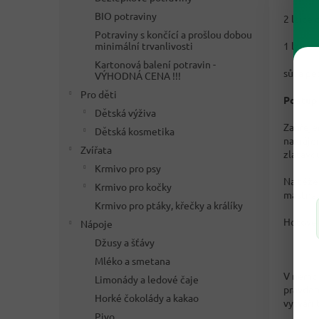
BIO potraviny
2 lžíce
Potraviny s končící a prošlou dobou
minimální trvanlivosti
1 lžičk
Kartonová balení potravin -
sůl a pe
VÝHODNÁ CENA !!!
Pro děti
Postup 
Dětská výživa
Zahřeje
Dětská kosmetika
nakráje
Zvířata
zlatavo
Krmivo pro psy
Na téže
Krmivo pro kočky
mastná,
Krmivo pro ptáky, křečky a králíky
Hotové 
Nápoje
Džusy a šťávy
Mléko a smetana
V němči
Limonády a ledové čaje
pravděp
Horké čokolády a kakao
vytváří
Pivo