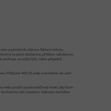
celer a petržel do zlatova. Během tohoto
zelenina na pánvi dozlatova, přidáme nakrájenou
 uvolňuje, se může lišit, takže případně
ve. Přilijeme 400 ml vody a necháme vše vařit
ru nebo použít vysokootáčkový mixér, abychom
uti dochutíme solí a pepřem. Nakonec necháme